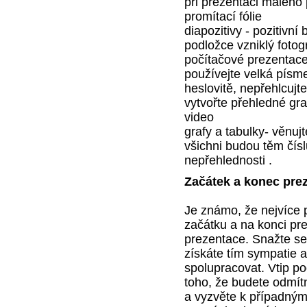
při prezentaci malého
promítací fólie
diapozitivy - pozitivn
podložce vzniklý fotog
počítačové prezentace
používejte velká písm
heslovitě, nepřehlcujt
vytvořte přehledné gra
video
grafy a tabulky- věnuj
všichni budou těm čís
nepřehlednosti .
Začátek a konec pre
Je známo, že nejvíce 
začátku a na konci pr
prezentace. Snažte s
získáte tím sympatie 
spolupracovat. Vtip p
toho, že budete odmítn
a vyzvěte k případný