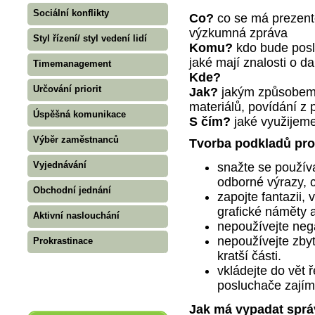
Sociální konflikty
Co?
co se má prezento
výzkumná zpráva
Styl řízení/ styl vedení lidí
Komu?
kdo bude posl
jaké mají znalosti o 
Timemanagement
Kde?
Určování priorit
Jak?
jakým způsobem p
materiálů, povídání z 
Úspěšná komunikace
S čím?
jaké využijem
Výběr zaměstnanců
Tvorba podkladů pro
Vyjednávání
snažte se používa
odborné výrazy, c
Obchodní jednání
zapojte fantazii, 
grafické náměty 
Aktivní naslouchání
nepoužívejte nega
nepoužívejte zbyt
Prokrastinace
kratší části.
vkládejte do vět 
posluchače zajíma
Jak má vypadat sprá