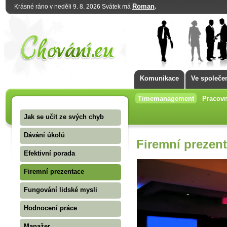
Roman
.
Krásné ráno v neděli 9. 8. 2026 Svátek má
Komunikace
Ve společe
Timemanagement
Pracovn
Jak se učit ze svých chyb
Dávání úkolů
Firemní prezen
Efektivní porada
Firemní prezentace
Fungování lidské mysli
Hodnocení práce
Manažer