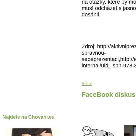
na otázky, které by m
musí odcházet s jasno
dosáhli.
Zdroj: http://aktivnip
spravnou-
sebeprezentaci,http://
internal/uid_isbn-978
Sdílet
FaceBook diskus
Najdete na Chovani.eu