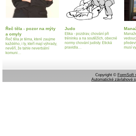
Řeč těla - pozor na mýty
Judo
Mana
a omyly
Etika - pozdrav, chování při
Manaže
tréninku a na soutěžích, obecné
vedoucí
Řeč těla je téma, které zaujme
normy chování judisty. Etická
předevš
každého, i ty, kteří mají výhrady,
pravidla…
musí v
nevěří, že tahle neverbální
komuni…
Copyright ©
FormSoft s
Automatické závlahové 