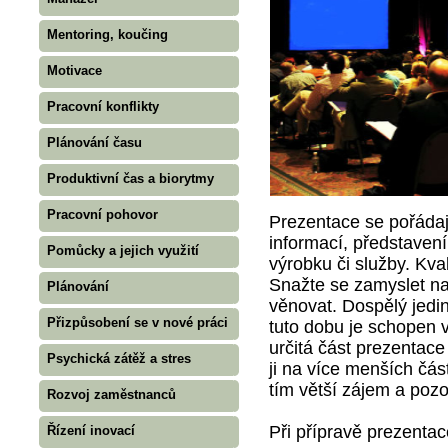
Mentoring, koučing
Motivace
Pracovní konflikty
Plánování času
Produktivní čas a biorytmy
Pracovní pohovor
Prezentace se pořádaj
informací, představení
Pomůcky a jejich využití
výrobku či služby. Kval
Snažte se zamyslet na
Plánování
věnovat. Dospělý jedi
Přizpůsobení se v nové práci
tuto dobu je schopen v
určitá část prezentace
Psychická zátěž a stres
ji na více menších čás
tím větší zájem a poz
Rozvoj zaměstnanců
Při přípravě prezentac
Řízení inovací