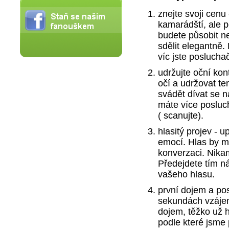
znejte svoji cenu
kamarádští, ale 
budete působit n
sdělit elegantně.
víc jste poslucha
udržujte oční ko
očí a udržovat te
svádět dívat se 
máte více posluc
( scanujte).
hlasitý projev - 
emocí. Hlas by m
konverzaci. Nika
Předejdete tím ná
vašeho hlasu.
první dojem a pos
sekundách vzáje
dojem, těžko už h
podle které jsme