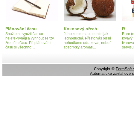
Plánování času
Kokosový ořech
R
Snažte se využít čas co
Jeho konzumace není nijak
Rare (r
nejefektivněji a vyhnout se tzv.
jednoduchá. Přesto vás od ní
krvavý 
žroutům času. Při plánování
nehodláme odrazovat, neboť
tvarov
času si všechno…
specifický aromati…
servis
Copyright ©
FormSoft s
Automatické závlahové 