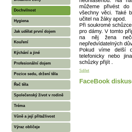
neohlášenou. Na náv
můžeme přivést do 
Dochvilnost
všechny věci. Také b
učitel na žáky apod.
Hygiena
Při soukromé schůzce 
pro dámy. V tomto příp
Jak udělat první dojem
na něj žena neč
Kouření
nepředvídatelných dův
Pokud víme delší 
Kýchání a jiné
telefonicky nebo j
schůzky přijít .
Profesionální dojem
Sdílet
Pozice sedu, držení těla
FaceBook diskus
Řeč těla
Společenský život v rodině
Tréma
Vůně a její přitažlivost
Výraz obličeje