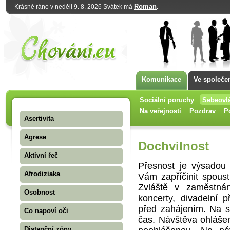
Roman
.
Krásné ráno v neděli 9. 8. 2026 Svátek má
Komunikace
Ve společe
Sociální poruchy
Sebeovl
Na veřejnosti
Pozdrav
P
Asertivita
Agrese
Dochvilnost
Aktivní řeč
Přesnost je výsadou
Afrodiziaka
Vám zapříčinit spoust
Zvláště v zaměstná
Osobnost
koncerty, divadelní 
před zahájením. Na s
Co napoví oči
čas. Návštěva ohláše
Distanční zóny