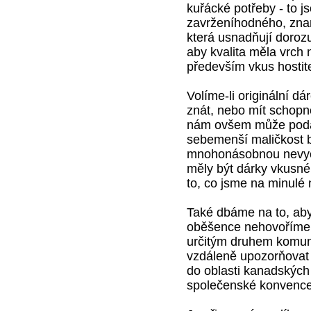
kuřácké potřeby - to 
zavrženíhodného, zna
která usnadňují doroz
aby kvalita měla vrch 
především vkus hostite
Volíme-li originální 
znát, nebo mít schopno
nám ovšem může podař
sebemenší maličkost 
mnohonásobnou nevyčí
měly být dárky vkusné
to, co jsme na minulé 
Také dbáme na to, ab
oběšence nehovoříme o
určitým druhem komun
vzdáleně upozorňovat 
do oblasti kanadských 
společenské konvence