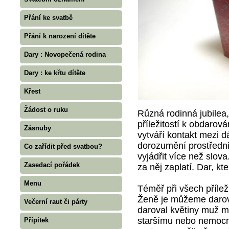
Přání ke svatbě
Přání k narození dítěte
Dary : Novopečená rodina
Dary : ke křtu dítěte
Křest
Žádost o ruku
Různá rodinná jubilea,
příležitostí k obdarov
Zásnuby
vytváří kontakt mezi d
dorozumění prostředni
Co zařídit před svatbou?
vyjádřit více než slov
Zasedací pořádek
za něj zaplatí. Dar, kt
Menu
Téměř při všech příle
Ženě je můžeme darov
Večerní raut či párty
daroval květiny muž m
staršímu nebo nemocn
Přípitek