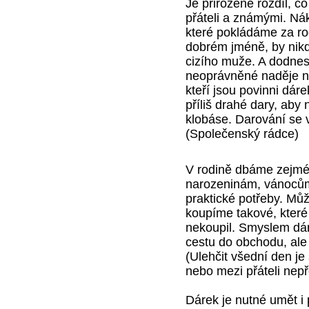
Je přirozené rozdíl, c
přáteli a známými. Nák
které pokládáme za rod
dobrém jméně, by nikd
cizího muže. A dodnes 
neoprávněné naděje ne
kteří jsou povinni dár
příliš drahé dary, aby 
klobáse. Darování se
(Společenský rádce)
V rodině dbáme zejmé
narozeninám, vánocům
praktické potřeby. Mů
koupíme takové, které
nekoupil. Smyslem dár
cestu do obchodu, ale
(Ulehčit všední den je
nebo mezi přáteli nep
Dárek je nutné umět i 