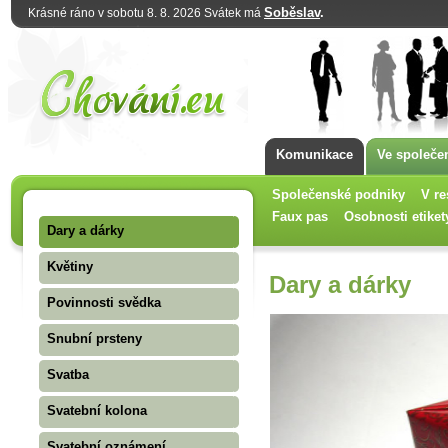
Soběslav
.
Krásné ráno v sobotu 8. 8. 2026 Svátek má
Komunikace
Ve společe
Společenské podniky
V re
Faux pas
Osobnosti etiket
Dary a dárky
Květiny
Dary a dárky
Povinnosti svědka
Snubní prsteny
Svatba
Svatební kolona
Svatební oznámení