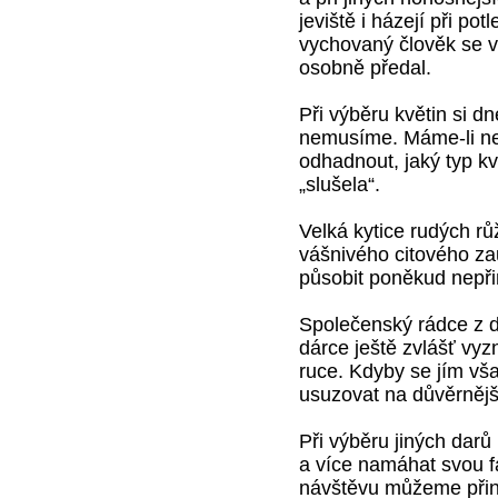
jeviště i házejí při pot
vychovaný člověk se v
osobně předal.
Při výběru květin si dn
nemusíme. Máme-li ne
odhadnout, jaký typ kv
„slušela“.
Velká kytice rudých r
vášnivého citového zau
působit poněkud nepř
Společenský rádce z d
dárce ještě zvlášť vyz
ruce. Kdyby se jím vš
usuzovat na důvěrnějš
Při výběru jiných darů
a více namáhat svou fa
návštěvu můžeme přinés