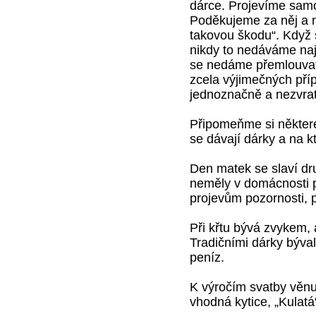
dárce. Projevíme samo
Poděkujeme za něj a n
takovou škodu“. Když 
nikdy to nedáváme na
se nedáme přemlouvat k
zcela výjimečných pří
jednoznačně a nezvratn
Připomeňme si některé 
se dávají dárky a na 
Den matek se slaví dr
neměly v domácnosti 
projevům pozornosti, p
Při křtu bývá zvykem, 
Tradičními dárky býva
peníz.
K výročím svatby věnu
vhodná kytice, „Kulatá