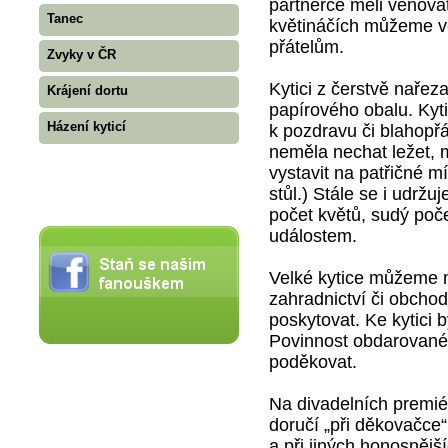
partnerce měli věnovat
Tanec
květináčích můžeme v
přátelům.
Zvyky v ČR
Kytici z čerstvě nařez
Krájení dortu
papírového obalu. Kyti
Házení kyticí
k pozdravu či blahopř
neměla nechat ležet, 
vystavit na patřičné m
stůl.) Stále se i udržu
počet květů, sudý poče
událostem.
Velké kytice můžeme n
zahradnictví či obcho
poskytovat. Ke kytici 
Povinnost obdarovanéh
poděkovat.
Na divadelních premié
doručí „při děkovačce“
a při jiných honosnější