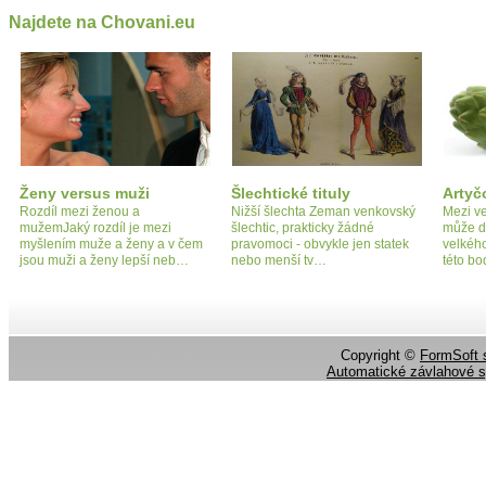
Najdete na Chovani.eu
Ženy versus muži
Šlechtické tituly
Artyč
Rozdíl mezi ženou a
Nižší šlechta Zeman venkovský
Mezi ve
mužemJaký rozdíl je mezi
šlechtic, prakticky žádné
může d
myšlením muže a ženy a v čem
pravomoci - obvykle jen statek
velkého
jsou muži a ženy lepší neb…
nebo menší tv…
této bo
Copyright ©
FormSoft s
Automatické závlahové 