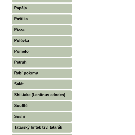
Papája
Paštika
Pizza
Polévka
Pomelo
Pstruh
Rybí pokrmy
Salát
Shii-take (Lentinus edodes)
Soufflé
Sushi
Tatarský biftek tzv. tatarák