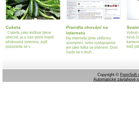
Cuketa
Pravidla chování na
Svate
Cuketa, jako kultivar tykve
internetu
Vybrat 
obecné, je u nás velmi hojně
bývá č
Na internetu jsme většinou
pěstovaná zelenina, jejíž
kamene
anonymní, nebo vystupujeme
popularita se v…
totiž j
jen jako fotka se jménem. Dost
často se k druh…
Copyright ©
FormSoft s
Automatické závlahové 