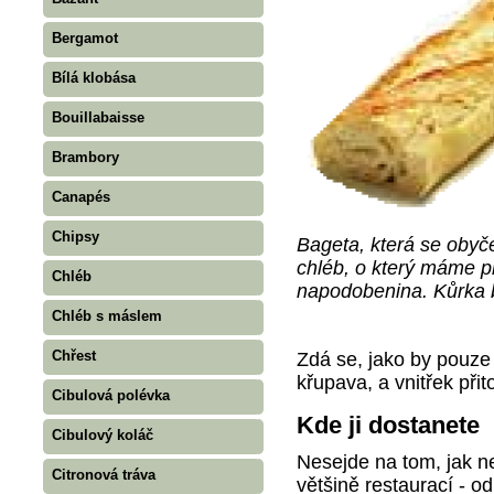
Bergamot
Bílá klobása
Bouillabaisse
Brambory
Canapés
Chipsy
Bageta, která se obyč
chléb, o který máme pr
Chléb
napodobenina. Kůrka bý
Chléb s máslem
Chřest
Zdá se, jako by pouze
křupava, a vnitřek př
Cibulová polévka
Kde ji dostanete
Cibulový koláč
Nesejde na tom, jak n
Citronová tráva
většině restaurací - o