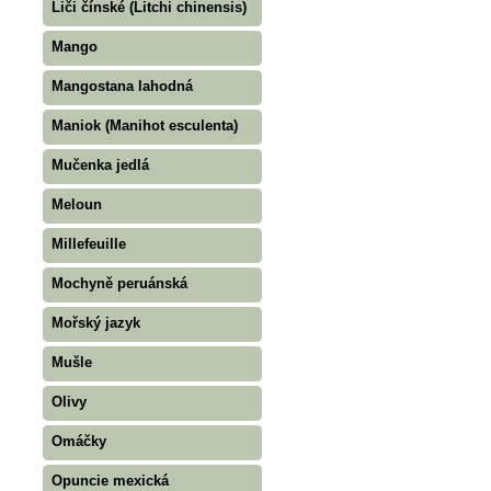
Liči čínské (Litchi chinensis)
Mango
Mangostana lahodná
Maniok (Manihot esculenta)
Mučenka jedlá
Meloun
Millefeuille
Mochyně peruánská
Mořský jazyk
Mušle
Olivy
Omáčky
Opuncie mexická