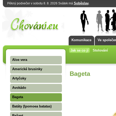
Soběslav
.
Pěkný podvečer v sobotu 8. 8. 2026 Svátek má
Komunikace
Ve společe
Jak se co jí
Stolování
Aloe vera
Americké brusinky
Bageta
Artyčoky
Avokádo
Bageta
Batáty (Ipomoea batatas)
Bažant