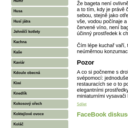
Humr
Že bageta není ovliv
a to tím, kdy je práv
Husa
sebou, stejně jako ot
vše, vodou počínaje a 
Husí játra
červené víno, není bag
Jehněčí kotlety
účinný prostředek k ch
Kachna
Čím lépe kuchař vaří
neúměrnou konzumací
Kaše
Pozor
Kaviár
A co si počneme s drob
Kdoule obecná
svépomocí: jednoduše 
Kiwi
restauracích se o to p
elegantními prostředky
Knedlík
miniaturními vysavači
Kokosový ořech
Sdílet
FaceBook diskus
Koktejlové ovoce
Koláč