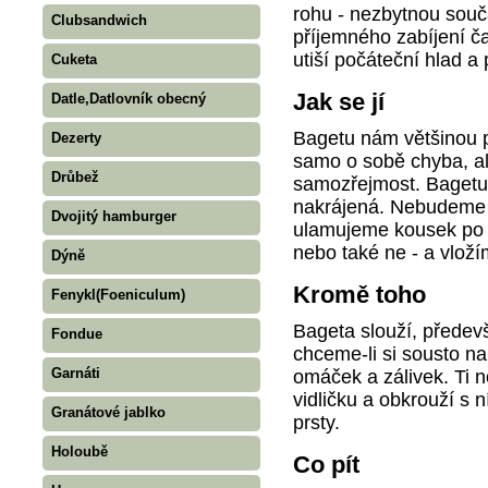
rohu - nezbytnou souč
Clubsandwich
příjemného zabíjení ča
utiší počáteční hlad a
Cuketa
Jak se jí
Datle,Datlovník obecný
Bagetu nám většinou p
Dezerty
samo o sobě chyba, al
Drůbež
samozřejmost. Bagetu s
nakrájená. Nebudeme j
Dvojitý hamburger
ulamujeme kousek po 
nebo také ne - a vloží
Dýně
Kromě toho
Fenykl(Foeniculum)
Bageta slouží, předev
Fondue
chceme-li si sousto na
Garnáti
omáček a zálivek. Ti 
vidličku a obkrouží s n
Granátové jablko
prsty.
Holoubě
Co pít