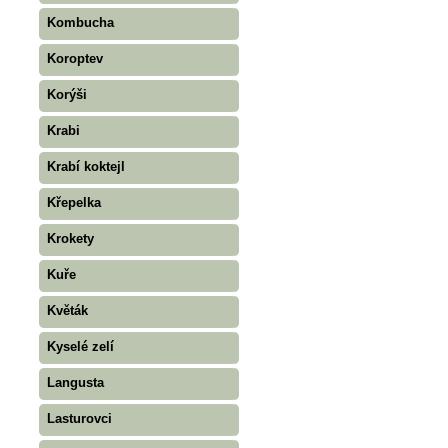
Kombucha
Koroptev
Korýši
Krabi
Krabí koktejl
Křepelka
Krokety
Kuře
Květák
Kyselé zelí
Langusta
Lasturovci