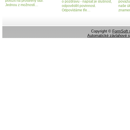
položit na prostřený stůl.
o pozdravu - napsat je slušnost,
považuj
Jednou z možností…
odpovědět povinnost.
naše úk
Odpovídáme tře…
zname
Copyright ©
FormSoft s
Automatické závlahové 