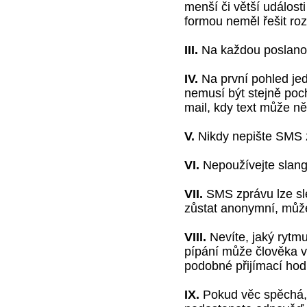
menší či větší událost
formou neměl řešit ro
III.
Na každou poslano
IV.
Na první pohled je
nemusí být stejně po
mail, kdy text může ně
V.
Nikdy nepište SMS 
VI.
Nepoužívejte slang
VII.
SMS zprávu lze sl
zůstat anonymní, může
VIII.
Nevíte, jaký rytm
pípání může člověka v
podobné přijímací hodi
IX.
Pokud věc spěchá, 