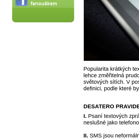
Popularita krátkých t
lehce změřitelná prudc
světových sítích. V po
definici, podle které
DESATERO PRAVIDE
I.
Psaní textových zprá
neslušné jako telefono
II.
SMS jsou neformální