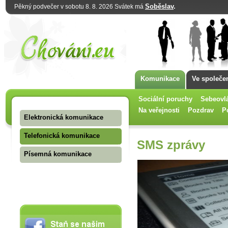
Soběslav
.
Pěkný podvečer v sobotu 8. 8. 2026 Svátek má
Komunikace
Ve společe
Sociální poruchy
Sebeovl
Na veřejnosti
Pozdrav
P
Elektronická komunikace
Telefonická komunikace
SMS zprávy
Písemná komunikace