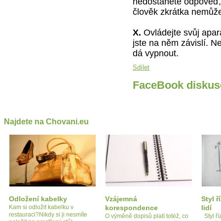
nedostanete odpověď, 
člověk zkrátka nemůž
X.
Ovládejte svůj apará
jste na něm závislí. 
dá vypnout.
Sdílet
FaceBook diskus
Najdete na Chovani.eu
Odložení kabelky
Vzájemná
Styl ř
Kam si odložit kabelku v
korespondence
lidí
restauraci?Nikdy si ji nesmíte
O výměně dopisů platí totéž, co
Styl ří