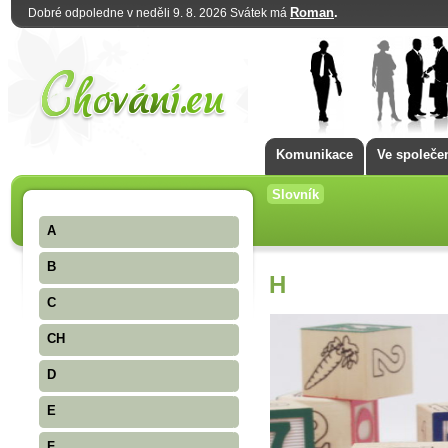
Roman
.
Dobré odpoledne v neděli 9. 8. 2026 Svátek má
Komunikace
Ve společe
Slovník
A
B
H
C
CH
D
E
F