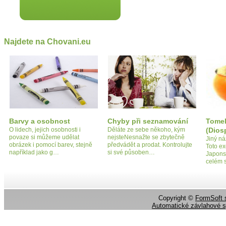
Najdete na Chovani.eu
Barvy a osobnost
Chyby při seznamování
Tomel
O lidech, jejich osobnosti i
Děláte ze sebe někoho, kým
(Dios
povaze si můžeme udělat
nejsteNesnažte se zbytečně
Jiný n
obrázek i pomocí barev, stejně
předvádět a prodat. Kontrolujte
Toto ex
například jako g…
si své působen…
Japonsk
celém 
Copyright ©
FormSoft s
Automatické závlahové 