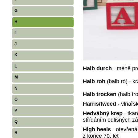
G
H
I
J
K
L
Halb durch
- méně p
M
Halb roh
(balb ró) - 
N
Halb trocken
(halb tr
O
Harris/tweed
- vlnařs
P
Hedvábný krep
- tka
střídáním odlišných zá
Q
High heels
- otevřen
R
z konce 70. let