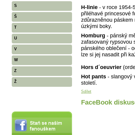
S
H-linie
- v roce 1954-5
přiléhavé princesové 
Š
zdůrazněnou páskem n
úzkými boky.
T
Homburg
- pánský mě
U
zafasovaný rypsovou 
pánského oblečení - 
V
lze si jej nasadit při ka
W
Hors d´oeuvrier
(orde
Z
Hot pants
- slangový 
Ž
století.
Sdílet
FaceBook diskus