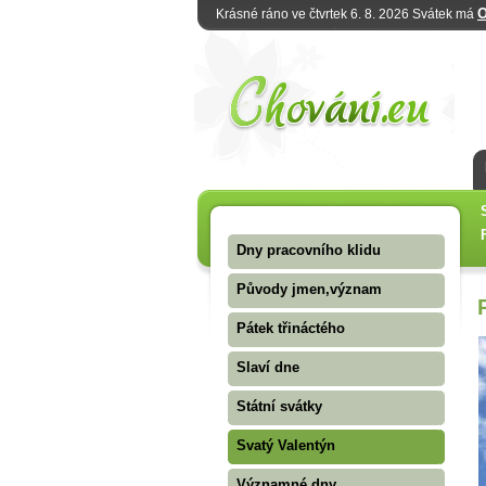
O
Krásné ráno ve čtvrtek 6. 8. 2026 Svátek má
Dny pracovního klidu
Původy jmen,význam
Pátek třináctého
Slaví dne
Státní svátky
Svatý Valentýn
Významné dny