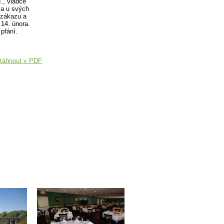
., vládce
ma u svých
 zákazu a
14. února.
 přání.
táhnout v PDF