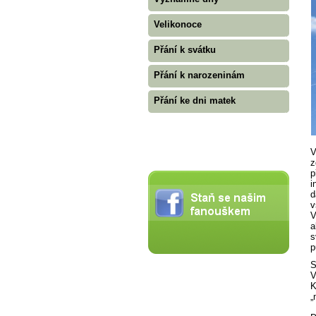
Velikonoce
Přání k svátku
Přání k narozeninám
Přání ke dni matek
V
z
p
i
d
v
V
a
s
p
S
V
K
„