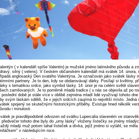
alentýn ( v kalendáři spíše Valentin) je mužské jméno latinského původu a 
dravý, silný ( velens). V českém občanském kalendáři má svátek 14. února, 
řipadá anglosaský Den svatého Valentýna. Je označován jako svátek lásky 
ntimními partnery. Je to den, kdy se obdarovávají dárky. Posílají si květiny, p
árky s tematikou srdce, jako symbol lásky. 14. únor je na celém světě slaven
šech zamilovaných. Je to poměrně mladá tradice ( u nás se objevila až po ro
 poslední době je stále více v oblibě zejména mladí lidé využívají tohoto dne
by svým láskám sdělili, že v jejich srdcích zaujímá to největší místo. Jedná 
vátek spojený se skutečnými historickými příběhy. Existuje hned několik verz
ůvodu i minulosti.
vátek je pravděpodobně odvozen od svátku Lupercalia slaveném ve starově
 předvečer tohoto dne byly do „urny lásky" vloženy lístečky se jmény mladýc
aždý mladý muž potom tahal lísteček a dívka, jejíž jméno si vytáhl, se měla 
miláčkem" v následujícím roce.