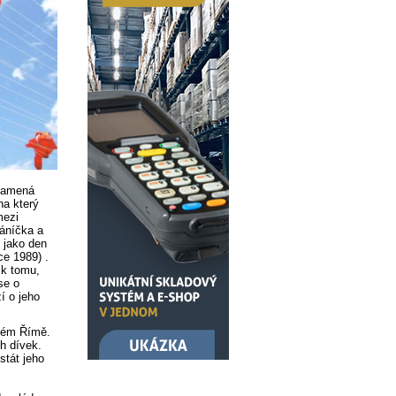
znamená
na který
mezi
řáníčka a
 jako den
ce 1989) .
 k tomu,
se o
í o jeho
kém Římě.
h dívek.
stát jeho