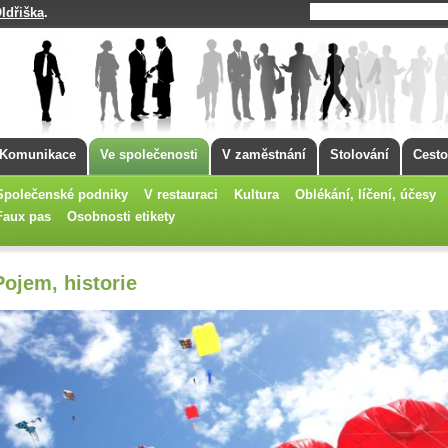
ldřiška
.
Komunikace
Ve společenosti
V zaměstnání
Stolování
Cesto
Společenské podniky
V restauraci
Kultura
Oblékání, líčení, účesy
Faux pas
Osobnosti etikety
Pojem, historie