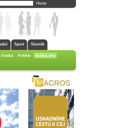
vání
Sport
Slovník
Svatba
Pohřeb
Svátky, dny