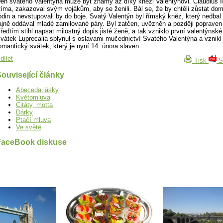
en svatého Valentýna může být známý až díky knězi Valentýnovi. Claudius II
íma, zakazoval svým vojákům, aby se ženili. Bál se, že by chtěli zůstat do
odin a nevstupovali by do boje. Svatý Valentýn byl římský kněz, který nedbal
ajně oddával mladé zamilované páry. Byl zatčen, uvězněn a později popraven 
ředtím stihl napsat milostný dopis jisté ženě, a tak vzniklo první valentýnské
vátek Luprecalia splynul s oslavami mučednictví Svatého Valentýna a vznikl
omantický svátek, který je nyní 14. února slaven.
dílet
Tisk
S
ouvisející články
Abeceda lásky
Květomluva
Citáty, motta
Dárky
Ptačí mluva
Ve světě
FaceBook diskuse