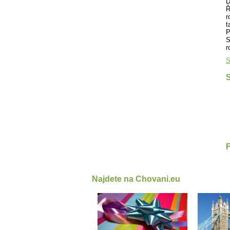
D
Ř
r
t
P
S
r
S
S
Najdete na Chovani.eu