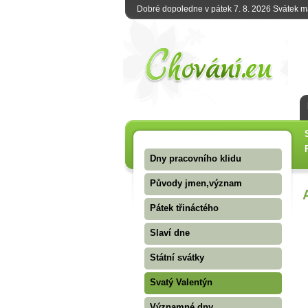
Dobré dopoledne v pátek 7. 8. 2026 Svátek 
Dny pracovního klidu
Původy jmen,význam
Pátek třináctého
Slaví dne
Státní svátky
Svatý Valentýn
Významné dny