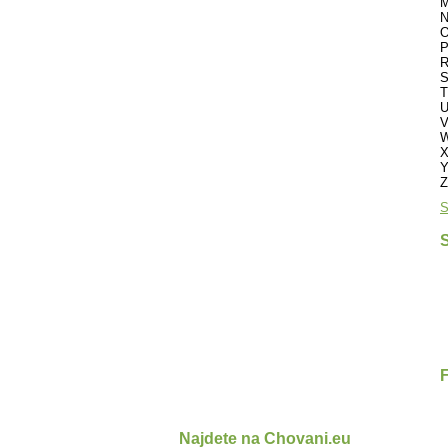
M
N
O
P
R
S
T
U
V
W
X
Y
Z
S
S
Najdete na Chovani.eu