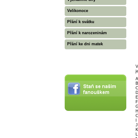
Velikonoce
Přání k svátku
Přání k narozeninám
Přání ke dni matek
V
j
A
B
C
D
E
F
G
H
C
I
J
K
L