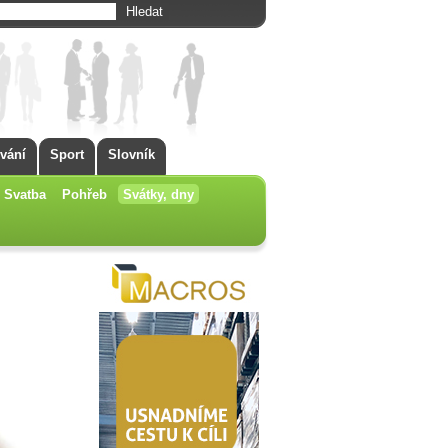
vání
Sport
Slovník
Svatba
Pohřeb
Svátky, dny