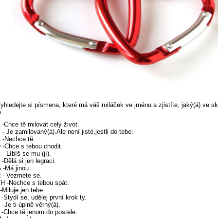
yhledejte si písmena, které má váš miláček ve jménu a zjistíte, jaký(á) ve s
e
 -Chce tě milovat celý život.
 - Je zamilovaný(á).Ale není jisté,jestli do tebe.
 -Nechce tě.
 -Chce s tebou chodit.
 - Líbíš se mu (jí).
 -Dělá si jen legraci.
 -Má jinou.
 - Vezmete se.
H -Nechce s tebou spát.
 -Miluje jen tebe.
 -Stydí se, udělej první krok ty.
 -Je ti úplně věrný(á).
 -Chce tě jenom do postele.