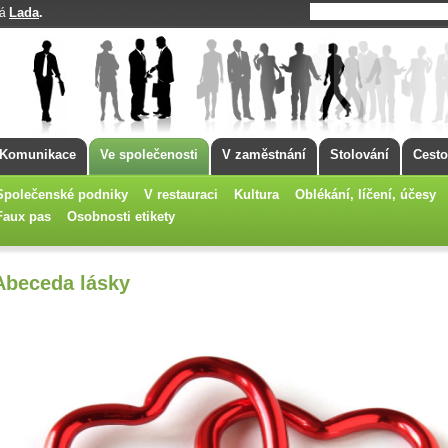
Lada
.
má
Komunikace
Ve společenosti
V zaměstnání
Stolování
Cesto
Společenské podniky
V restauraci
Kultura
Oblékání, líčení, účesy
Faux pas
Osobnosti etikety
Abeceda lásky