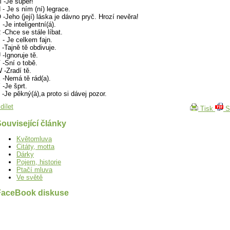
 -Je super!
 - Je s ním (ní) legrace.
 -Jeho (její) láska je dávno pryč. Hrozí nevěra!
 -Je inteligentní(á).
 -Chce se stále líbat.
 - Je celkem fajn.
 -Tajně tě obdivuje.
 -Ignoruje tě.
 -Sní o tobě.
 -Zradí tě.
 -Nemá tě rád(a).
 -Je šprt.
 -Je pěkný(á),a proto si dávej pozor.
dílet
Tisk
S
ouvisející články
Květomluva
Citáty, motta
Dárky
Pojem, historie
Ptačí mluva
Ve světě
FaceBook diskuse