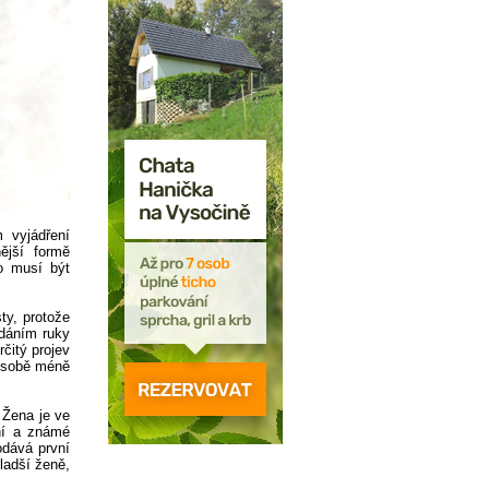
 vyjádření
ější formě
o musí být
ty, protože
odáním ruky
rčitý projev
 osobě méně
 Žena je ve
ní a známé
dává první
ladší ženě,