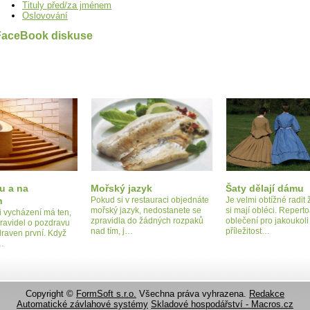
Tituly před/za jménem
Oslovování
FaceBook diskuse
u a na
Mořský jazyk
Šaty dělají dámu
h
Pokud si v restauraci objednáte
Je velmi obtížné radit
mořský jazyk, nedostanete se
si mají obléci. Reperto
i vycházení má ten,
zpravidla do žádných rozpaků
oblečení pro jakoukoli
ravidel o pozdravu
nad tím, j…
příležitost…
raven první. Když
…
Copyright ©
FormSoft s.r.o.
Všechna práva vyhrazena.
Redakce
Automatické závlahové systémy
Skladové hospodářství - Macros.cz