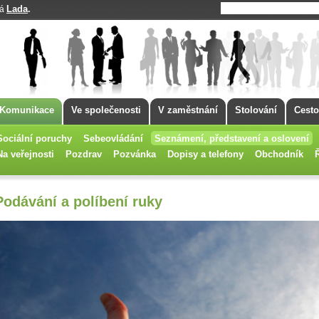
Lada
.
má
Komunikace
Ve společenosti
V zaměstnání
Stolování
Cesto
Sociální poruchy
Sebeovládání
Seznámení, představení a oslovení
Na veřejnosti
Pozdrav
Pozvánka
Dopisy a telefony
Obchodník
Podávání a políbení ruky