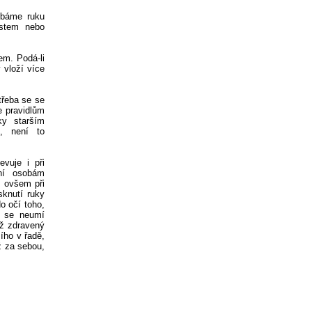
líbáme ruku
ostem nebo
em. Podá-li
 vloží více
 třeba se se
e pravidlům
ky starším
, není to
vuje i při
ání osobám
m ovšem při
sknutí ruky
o očí toho,
í se neumí
yž zdravený
ího v řadě,
ž za sebou,