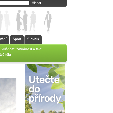
vání
Sport
Slovník
Slušnost, zdvořilost a takt
Řeč těla