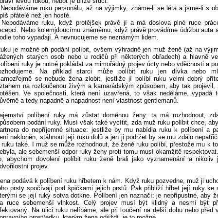
draví levou rukou, neboť je blíže srdci.
 Nepodáváme ruku personálu, až na výjimky, známe-li se léta a jsme-li s ob
píš přátelé než jen hosté.
 Nepodáváme ruku, když protějšek právě jí a má doslova plné ruce práce
ecepci. Nebo kolemjdoucímu známému, když právě provádíme údržbu auta a
odle toho vypadají. A nevnucujeme se neznámým lidem.
uku je možné při podání políbit, ovšem výhradně jen muž ženě (až na výji
ážených starých osob nebo u rodičů při některých obřadech) a hlavně ve
olíbení ruky je nutné pokládat za mimořádný projev úcty nebo vděčnosti a po
ozhodujeme. Na příklad starci může políbit ruku jen dívka nebo m
amozřejmě se nebude žena zlobit, jestliže jí políbí ruku velmi dobrý přít
ztahem na rozloučenou živým a kamarádským způsobem, aby tak projevil, 
otěšen. Ve společnosti, která není uzavřená, to však neděláme, vypadá 
ůvěrně a tedy nápadně a nápadnost není vlastnost gentlemanů.
ajemství políbení ruky má zůstat doménou ženy: ta má rozhodnout, zda
působem podání ruky. Musí však také vycítit, zda muž ruku políbit chce, aby
artnera do nepříjemné situace: jestliže by mu nabídla ruku k políbení a p
ení nakloněn, stáhnout její ruku dolů a jen ji podržet by se mu zdálo nepatřič
í ruku také. I muž se může rozhodnout, že ženě ruku políbí, přestože mu k 
ebyla, ale sebemenší odpor ruky ženy proti tomu musí okamžitě respektova
o, abychom dovolení políbit ruku ženě brali jako vyznamenání a nikoliv
dvořilostní projev.
ena podává k políbení ruku hřbetem k nám. Když ruku pozvedne, muž ji uch
eho prsty spočívají pod špičkami jejich prstů. Pak přiblíží hřbet její ruky k
terými se její ruky sotva dotkne. Políbení jen naznačí: je nepřípustné, aby ž
a ruce sebemenší vlhkost. Celý projev musí být klidný a nesmí být př
fektovaný. Na ulici ruku nelíbáme, ale při loučení na delší dobu nebo před
opravního prostředku, kterým žena odjíždí, je to možné.