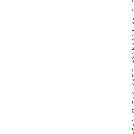
z
-
s
-
r
p
R
v
P
r
S
v
p
d
T
z
p
n
j
n
t
z
Ž
j
k
n
a
d