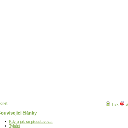
dílet
Tisk
S
ouvisející články
Kdy a jak se představovat
Tykání