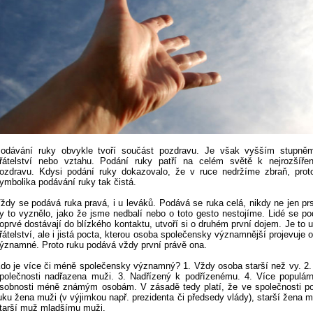
odávání ruky obvykle tvoří součást pozdravu. Je však vyšším stupněm
řátelství nebo vztahu. Podání ruky patří na celém světě k nejrozšířen
ozdravu. Kdysi podání ruky dokazovalo, že v ruce nedržíme zbraň, prot
ymbolika podávání ruky tak čistá.
ždy se podává ruka pravá, i u leváků. Podává se ruka celá, nikdy ne jen prs
y to vyznělo, jako že jsme nedbalí nebo o toto gesto nestojíme. Lidé se p
oprvé dostávají do blízkého kontaktu, utvoří si o druhém první dojem. Je to u
řátelství, ale i jistá pocta, kterou osoba společensky významnější projevuje
ýznamné. Proto ruku podává vždy první právě ona.
do je více či méně společensky významný? 1. Vždy osoba starší než vy. 2.
polečnosti nadřazena muži. 3. Nadřízený k podřízenému. 4. Více populár
sobnosti méně známým osobám. V zásadě tedy platí, že ve společnosti po
uku žena muži (v výjimkou např. prezidenta či předsedy vlády), starší žena m
tarší muž mladšímu muži.