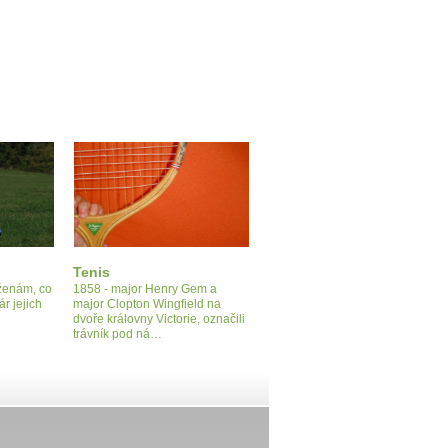
Tenis
 ženám, co
1858 - major Henry Gem a
ár jejich
major Clopton Wingfield na
dvoře královny Victorie, označili
trávník pod ná…