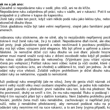
ak ne a jak ano:
 Zásadně si nepodáváme ruku v sedě, přes stůl, ani ne do kříže.
 Nepodáváme ruku zašpiněnou při práci, ruku v sádře, ani v rukavici. Potí-li 
enápadně si ji utřeme v kapse do kapesníku.
 Jistě taky znáte ten pocit, když vám někdo podá ruku jako leklou rybu, nebo
ekonečně dlouho třese.
 Stisk gladiátora může být také velmi nepříjemný, stejně jako familiární pop
amenech.
odávanou ruku stiskneme, ale ne silně, aby to nezpůsobilo nepříjemný pocit
tiskne-li muž ženě ruku tak, že ji to zabolí. Nepodáváme dlaň rovně, ale ob
laň prsty, jinak působíme toporně a nebo nevšímavě k pozdravu protějšk
uky má být vůbec výrazem jisté elegance. Má být přímé a upřímné a záro
řátelské. Je nemožné držet cizí ruku dlouho ve své dlani: působí hrozn
artner musí marně snažit svoji ruku z držení osvobodit nebo když při podán
eho rukou stále potřásáme do nekonečna. (Výjimkami jsou vítání význa
rčená pro veřejnost.) Potřást rukou není vůbec nutné (a vůči osobě, které
ajevo naši vysokou úctu, ani vhodné) a uděláme-li to, stačí jen jednou. Je d
odání ruky více vřelosti. Zvláště velkým prohřeškem je držet dlouho ruk
odání ruky se neklaníme, vypadá to nemotorně.
uži podávají ruku energičtěji (ale ne silou), ženy do gesta vloží náznak zdr
ení-li velký rozdíl věku mezi osobami stejného pohlaví, je jedno kdo nabídne 
inak platí pravidlo o přednosti: první nabídne ruku ten, kdo má přednost. N
eho povinností, druhý se smíří s tím, že mu ruku nepodal. Ruku si podávají i 
htějí-li tím naznačit přání být v dalším kontaktu. Není žádného prohřešku pro
hování, jestliže žena muži ruku nenabídne, zachovávajíc si například jist
užů, nebo ji nenabídne představený, aby nemusel podávat ruku na po
odávání ruky nesmíme mít na ruce rukavici, a to ani ženy (vyjma případů, 