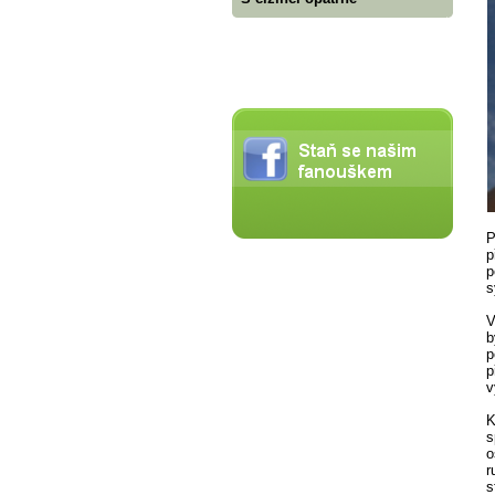
P
p
p
s
V
b
p
p
v
K
s
o
r
s