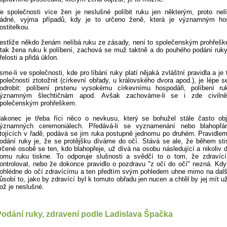
e společnosti více žen je neslušné políbit ruku jen některým, proto ne
ádné, vyjma případů, kdy je to určeno ženě, která je významným h
ostitelkou.
estliže někdo ženám nelíbá ruku ze zásady, není to společenským prohřešk
 tak žena ruku k políbení, zachová se muž taktně a do pouhého podání ruky
řelosti a přidá úklon.
sme-li ve společnosti, kde pro líbání ruky platí nějaká zvláštní pravidla a je
polečností ztotožnit (církevní obřady, u královského dvora apod.), je lépe s
odrobit: políbení prstenu vysokému církevnímu hospodáři, políbení ru
ýznamným šlechtičnám apod. Avšak zachováme-li se i zde civilně
polečenským prohřeškem.
akonec je třeba říci něco o nevkusu, který se bohužel stále často obje
ýznamných ceremoniálech. Předává-li se vyznamenání nebo blahopř
tojících v řadě, podává se jim ruka postupně jednomu po druhém. Pravidle
odání ruky je, že se protějšku díváme do očí. Stává se ale, že během sti
rčené osobě se ten, kdo blahopřeje, už dívá na osobu následující a nikoliv d
omu ruku tiskne. To odporuje slušnosti a svědčí to o tom, že zdravíc
ontrolovat, nebo že dokonce pravidlo o pozdravu "z očí do očí" nezná. Kd
ohlédne do očí zdravícímu a ten předtím svým pohledem uhne mimo na dalš
ůsobí to, jako by zdravící byl k tomuto obřadu jen nucen a chtěl by jej mít u
ož je neslušné.
odání ruky, zdravení podle Ladislava Špačka