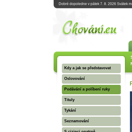
Dobré dopoledne v pátek 7. 8. 2026 Svátek 
Kdy a jak se představovat
Oslovování
Podávání a políbení ruky
Tituly
Tykání
Seznamování
S cizinci opatrně