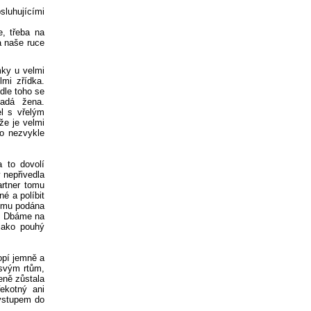
sluhujícími
, třeba na
 naše ruce
mky u velmi
lmi zřídka.
dle toho se
ladá žena.
el s vřelým
že je velmi
to nezvykle
 to dovolí
 nepřivedla
artner tomu
né a políbit
tomu podána
t. Dbáme na
 jako pouhý
opí jemně a
e svým rtům,
eně zůstala
ekotný ani
 vstupem do