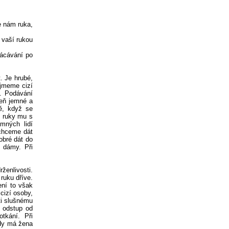
se nám ruka,
 vaší rukou
lácávání po
. Je hrubé,
ejmeme cizí
u. Podávání
veň jemné a
ě, když se
í ruky mu s
mných lidí
 chceme dát
obré dát do
u dámy. Při
ženlivosti.
ruku dříve.
ení to však
cizí osoby,
ti slušnému
ý odstup od
tkání. Při
kdy má žena