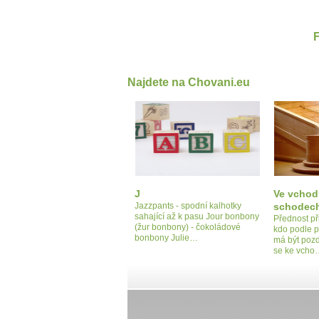
Najdete na Chovani.eu
J
Ve vchod
Jazzpants - spodní kalhotky
schodec
sahající až k pasu Jour bonbony
Přednost př
(žur bonbony) - čokoládové
kdo podle p
bonbony Julie…
má být pozd
se ke vcho