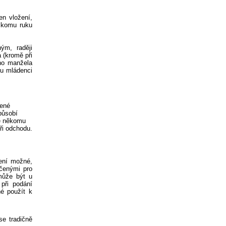
en vložení,
 komu ruku
ým, raději
 (kromě při
ého manžela
ku mládenci
zené
působí
ně někomu
ři odchodu.
není možné,
čenými pro
může být u
při podání
é použít k
se tradičně