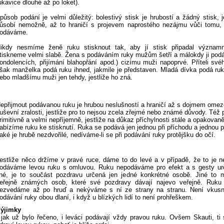
ukavice dlouhé až po loket).
působ podání je velmi důležitý: bolestivý stisk je hrubostí a žádný stisk, j
ůsobí nemožně, až to hraničí s projevem naprostého nezájmu vůči tomu,
odáváme.
ikdy nesmíme ženě ruku stisknout tak, aby jí stisk připadal významn
tiskneme velmi slabě. Žena s podáváním ruky mužům šetří a málokdy ji podá
ondolencích, přijímání blahopřání apod.) cizímu muži napoprvé. Příteli sv
šak manželka podá ruku ihned, jakmile je představen. Mladá dívka podá ru
ebo mladšímu muži jen tehdy, jestliže ho zná.
epřijmout podávanou ruku je hrubou neslušností a hraničí až s dojmem ome
uševní zralosti, jestliže pro to nejsou zcela zřejmé nebo známé důvody. Též 
rimitivně a velmi nepříjemně, jestliže na důkaz příchylnosti stále a opakova
abízíme ruku ke stisknutí. Ruka se podává jen jednou při příchodu a jednou p
aké je hrubě nezdvořilé, nedíváme-li se při podávání ruky protějšku do očí.
estliže něco držíme v pravé ruce, dáme to do levé a v případě, že to je 
odáváme levou ruku s omluvou. Ruku nepodáváme pro efekt a s gesty ur
iné, je to součást pozdravu určená jen jedné konkrétné osobě. Jiné to 
eřejně známých osob, které své pozdravy dávají najevo veřejně. Ruku 
ezvedáme až po hruď a nekýváme s ní ze strany na stranu. Není vkusn
odávání ruky obou dlaní, i když u blízkých lidí to není prohřeškem.
ýjimky
 jak už bylo řečeno, i leváci podávají vždy pravou ruku. Ovšem Skauti, ti 