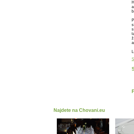
H
a
b
P
s
s
t
ž
a
L
S
S
Najdete na Chovani.eu