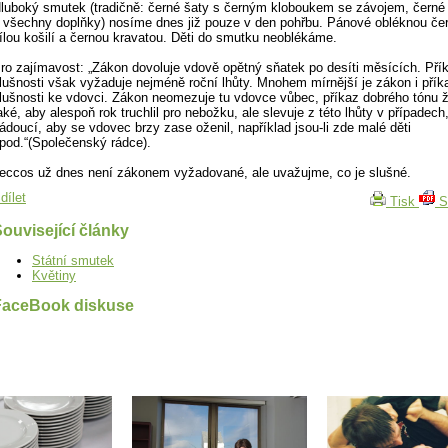
luboký smutek (tradičně: černé šaty s černým kloboukem se závojem, čern
 všechny doplňky) nosíme dnes již pouze v den pohřbu. Pánové obléknou čer
ílou košilí a černou kravatou. Děti do smutku neoblékáme.
ro zajímavost: „Zákon dovoluje vdově opětný sňatek po desíti měsících. Pří
lušnosti však vyžaduje nejméně roční lhůty. Mnohem mírnější je zákon i přík
lušnosti ke vdovci. Zákon neomezuje tu vdovce vůbec, příkaz dobrého tónu 
aké, aby alespoň rok truchlil pro nebožku, ale slevuje z této lhůty v případech
ádoucí, aby se vdovec brzy zase oženil, například jsou-li zde malé děti
pod.“(Společenský rádce).
eccos už dnes není zákonem vyžadované, ale uvažujme, co je slušné.
dílet
Tisk
S
ouvisející články
Státní smutek
Květiny
FaceBook diskuse