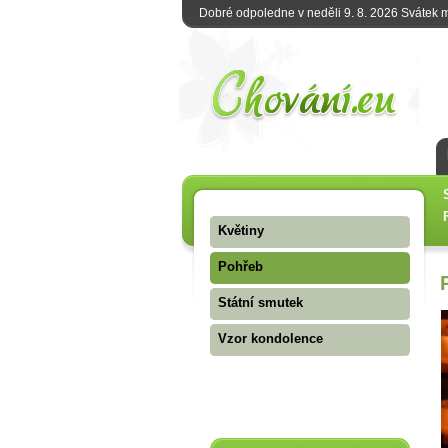
Dobré odpoledne v neděli 9. 8. 2026 Svátek
Květiny
Pohřeb
Státní smutek
Vzor kondolence