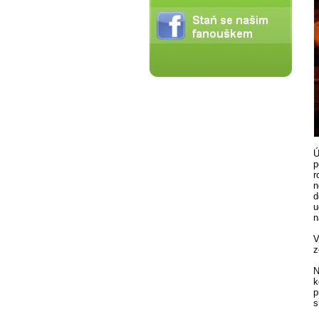
Ú
p
r
n
d
u
n
V
z
N
k
p
s