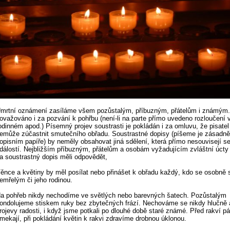
mrtní oznámení zasíláme všem pozůstalým, příbuzným, přátelům i známým.
ovažováno i za pozvání k pohřbu (není-li na parte přímo uvedeno rozloučení 
odinném apod.) Písemný projev soustrasti je pokládán i za omluvu, že pisatel
emůže zúčastnit smutečního obřadu. Soustrastné dopisy (píšeme je zásadně
opisním papíře) by neměly obsahovat jiná sdělení, která přímo nesouvisejí 
dálostí. Nejbližším příbuzným, přátelům a osobám vyžadujícím zvláštní úct
a soustrastný dopis měli odpovědět,
ěnce a květiny by měl posílat nebo přinášet k obřadu každý, kdo se osobně 
emřelým či jeho rodinou.
a pohřeb nikdy nechodíme ve světlých nebo barevných šatech. Pozůstalým
ondolujeme stiskem ruky bez zbytečných frází. Nechováme se nikdy hlučně 
rojevy radosti, i když jsme potkali po dlouhé době staré známé. Před rakví p
mekají, při pokládání květin k rakvi zdravíme drobnou úklonou.