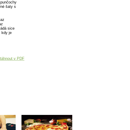
é punčochy
né šaty s
kaz
az
žádá sice
, kdy je
táhnout v PDF