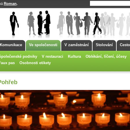
Roman
.
 má
Komunikace
Ve společenosti
V zaměstnání
Stolování
Cesto
Společenské podniky
V restauraci
Kultura
Oblékání, líčení, účesy
Faux pas
Osobnosti etikety
Pohřeb