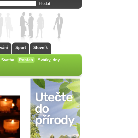
vání
Sport
Slovník
Svatba
Pohřeb
Svátky, dny