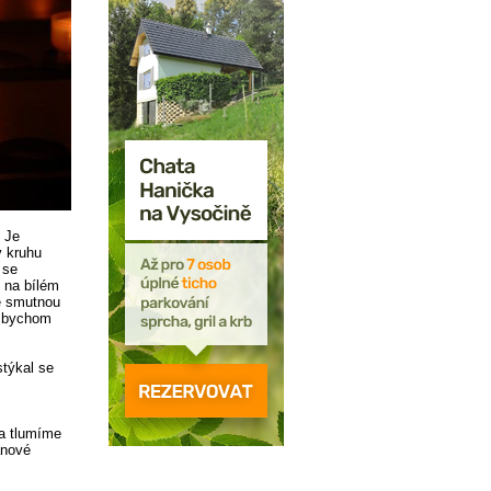
 Je
v kruhu
 se
 na bílém
se smutnou
y bychom
stýkal se
a tlumíme
ánové