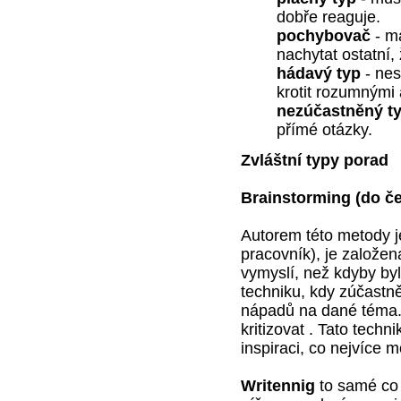
dobře reaguje.
pochybovač
- m
nachytat ostatní, 
hádavý typ
- ne
krotit rozumnými
nezúčastněný t
přímé otázky.
Zvláštní typy porad
Brainstorming
(do č
Autorem této metody j
pracovník), je založena
vymyslí, než kdyby byl
techniku, kdy zúčastn
nápadů na dané téma.
kritizovat . Tato techn
inspiraci, co nejvíce
Writennig
to samé co