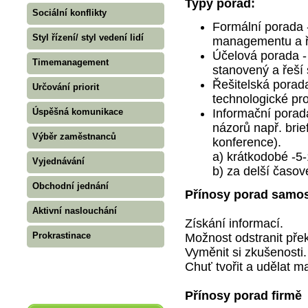
Typy porad:
Sociální konflikty
Formální porada 
Styl řízení/ styl vedení lidí
managementu a ř
Účelová porada -
Timemanagement
stanovený a řeší
Řešitelská porada
Určování priorit
technologické pr
Úspěšná komunikace
Informační porad
názorů např. brie
Výběr zaměstnanců
konference).
a) krátkodobé -5
Vyjednávání
b) za delší časo
Obchodní jednání
Přínosy porad samo
Aktivní naslouchání
Získání informací.
Prokrastinace
Možnost odstranit přek
Vyměnit si zkušenosti.
Chuť tvořit a udělat 
Přínosy porad firmě