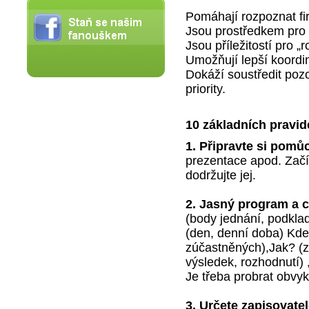
Pomáhají rozpoznat fi
Jsou prostředkem pro z
Jsou příležitostí pro 
Umožňují lepší koordi
Dokáží soustředit pozo
priority.
10 základních pravid
1. Připravte si pomů
prezentace apod. Začín
dodržujte jej.
2. Jasný program a c
(body jednání, podklad
(den, denní doba) Kde
zúčastněných),Jak? (
výsledek, rozhodnutí) 
Je třeba probrat obvykl
3. Určete zapisovatel