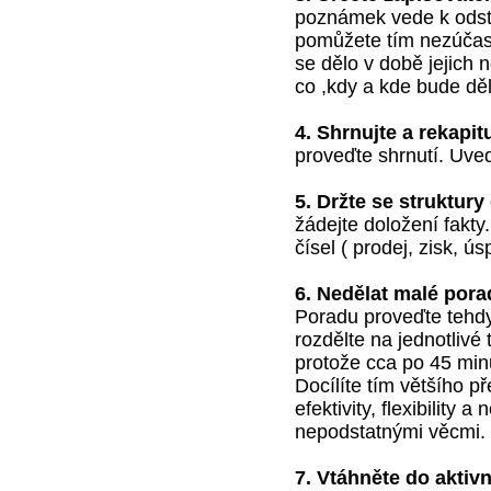
poznámek vede k odstra
pomůžete tím nezúčas
se dělo v době jejich n
co ,kdy a kde bude děl
4. Shrnujte a rekapit
proveďte shrnutí. Uve
5. Držte se struktury
žádejte doložení fakt
čísel ( prodej, zisk, ús
6. Nedělat malé pora
Poradu proveďte tehdy,
rozdělte na jednotlivé
protože cca po 45 min
Docílíte tím většího p
efektivity, flexibility
nepodstatnými věcmi.
7. Vtáhněte do aktiv