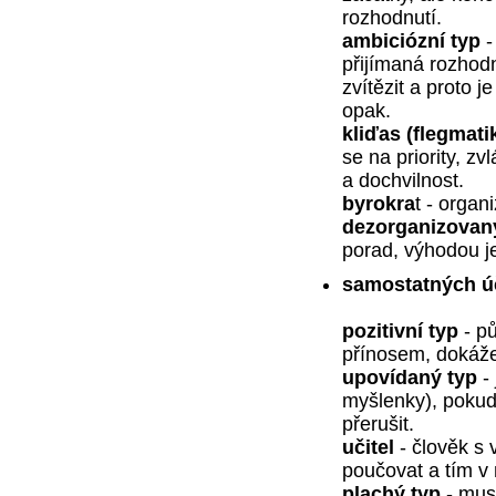
rozhodnutí.
ambiciózní typ
-
přijímaná rozhodn
zvítězit a proto j
opak.
kliďas (flegmati
se na priority, z
a dochvilnost.
byrokra
t - orga
dezorganizovaný
porad, výhodou je
samostatných ú
pozitivní
typ
- pů
přínosem, dokáže 
upovídaný typ
- 
myšlenky), pokud
přerušit.
učitel
- člověk s
poučovat a tím v 
plachý typ
- mus