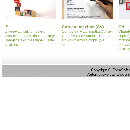
Z
Curriculum vitae (CV)
CH
Zavinovací sukně - sukně
Curriculum vitae zkratka CV [síví
Chambe
ovinovaná kolem těla - její kraje
] běh života = životopis Trend je
separé
sahají daleko přes sebe. Často
strukturovaný životopis (má
místnos
s rafinova…
stru…
ohřívač
pokrm
Copyright ©
FormSoft s
Automatické závlahové 