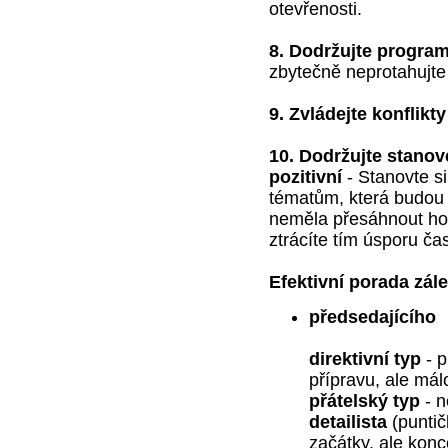
otevřenosti.
8. Dodržujte program
zbytečně neprotahujt
9. Zvládejte konflikty
10. Dodržujte stano
pozitivní
- Stanovte s
tématům, která budou 
neměla přesáhnout hod
ztrácíte tím úsporu ča
Efektivní porada zále
předsedajícího
direktivní typ
- p
přípravu, ale mál
přátelský typ
- n
detailista
(puntič
začátky, ale kon