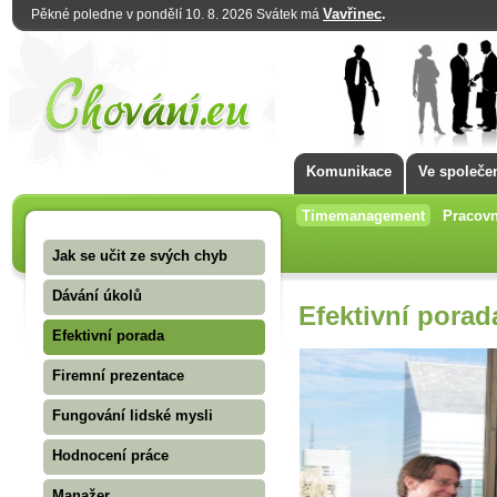
Vavřinec
.
Pěkné poledne v pondělí 10. 8. 2026 Svátek má
Komunikace
Ve společe
Timemanagement
Pracovn
Jak se učit ze svých chyb
Dávání úkolů
Efektivní porad
Efektivní porada
Firemní prezentace
Fungování lidské mysli
Hodnocení práce
Manažer