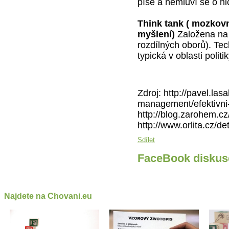
píše a nemluví se o ni
Think tank ( mozkovn
myšlení)
Založena na 
rozdílných oborů). Tech
typická v oblasti polit
Zdroj: http://pavel.la
management/efektivni
http://blog.zarohem.c
http://www.orlita.cz/d
Sdílet
FaceBook diskus
Najdete na Chovani.eu