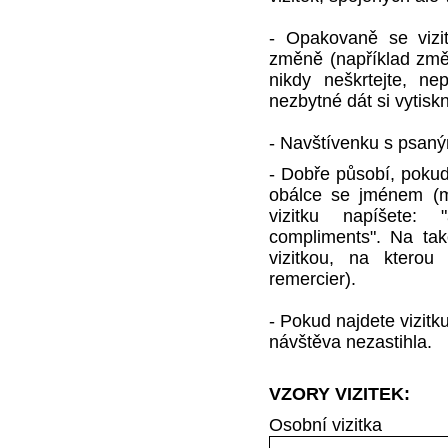
- Opakovaně se vizi
změně (například změn
nikdy neškrtejte, ne
nezbytné dát si vytiskn
- Navštívenku s psaný
- Dobře působí, pokud 
obálce se jménem (mě
vizitku napíšete:
compliments". Na ta
vizitkou, na kterou
remercier).
- Pokud najdete vizit
návštěva nezastihla.
VZORY VIZITEK:
Osobní vizitka