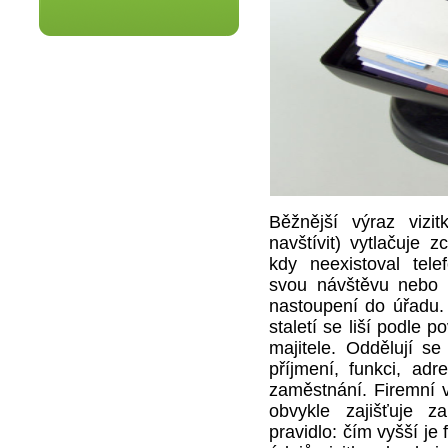
Běžnější výraz vizit
navštívit) vytlačuje
kdy neexistoval tel
svou návštěvu nebo t
nastoupení do úřadu. 
staletí se liší podle 
majitele. Oddělují se 
příjmení, funkci, ad
zaměstnání. Firemní 
obvykle zajišťuje z
pravidlo: čím vyšší je 