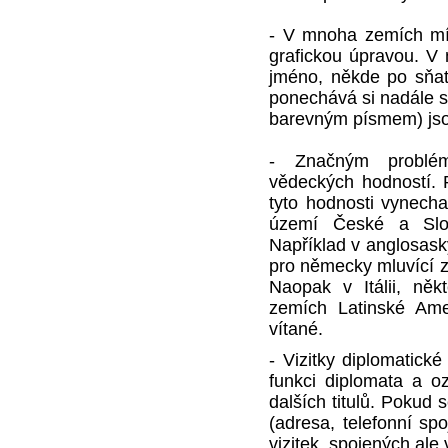
- V mnoha zemích mí
grafickou úpravou. V 
jméno, někde po sňa
ponechává si nadále své
barevným písmem) jso
- Značným problé
vědeckých hodností. 
tyto hodnosti vynech
území České a Slov
Například v anglosask
pro německy mluvící 
Naopak v Itálii, ně
zemích Latinské Amer
vítané.
- Vizitky diplomatick
funkci diplomata a 
dalších titulů. Pokud s
(adresa, telefonní sp
vizitek, spojených al