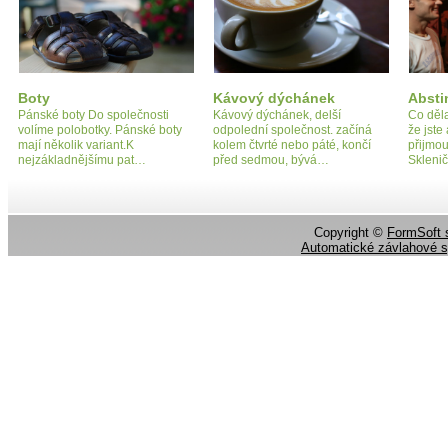
Boty
Kávový dýchánek
Absti
Pánské boty Do společnosti
Kávový dýchánek, delší
Co děla
volíme polobotky. Pánské boty
odpolední společnost. začíná
že jste
mají několik variant.K
kolem čtvrté nebo páté, končí
přijmou
nejzákladnějšímu pat…
před sedmou, bývá…
Skleni
Copyright ©
FormSoft s
Automatické závlahové 