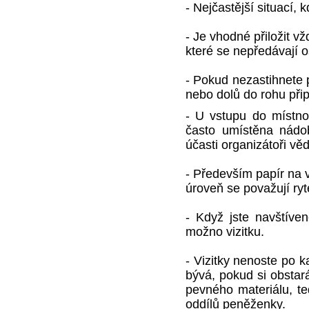
- Nejčastější situací, 
- Je vhodné přiložit v
které se nepředávají 
- Pokud nezastihnete 
nebo dolů do rohu přip
- U vstupu do místno
často umístěna nádob
účasti organizátoři věd
- Především papír na v
úroveň se považují ryté
- Když jste navštíve
možno vizitku.
- Vizitky nenoste po 
bývá, pokud si obstará
pevného materiálu, t
oddílů peněženky.