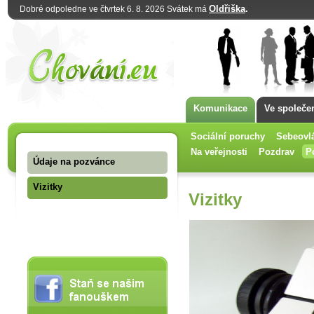
Oldřiška
.
Dobré odpoledne ve čtvrtek 6. 8. 2026 Svátek má
Komunikace
Ve společe
Sociální poruchy
Sebeovl
Na veřejnosti
Pozdrav
P
Údaje na pozvánce
Vizitky
Vizitky