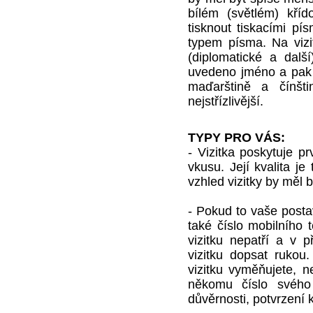
bílém (světlém) kří
tisknout tiskacími p
typem písma. Na vizi
(diplomatické a dalš
uvedeno jméno a pak 
maďarštině a čínšt
nejstřízlivější.
TYPY PRO VÁS:
- Vizitka poskytuje p
vkusu. Její kvalita j
vzhled vizitky by měl 
- Pokud to vaše postav
také číslo mobilního t
vizitku nepatří a v 
vizitku dopsat rukou
vizitku vyměňujete, n
někomu číslo svého
důvěrnosti, potvrzení 