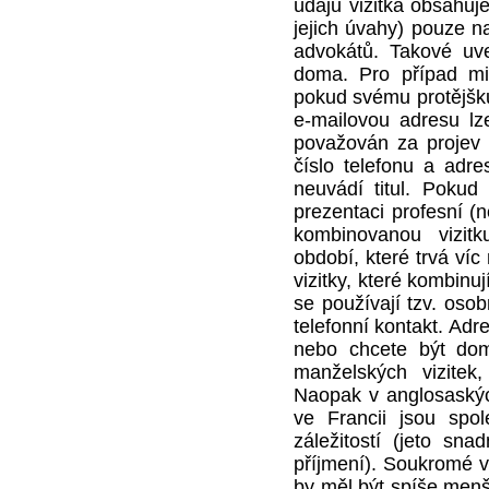
údajů vizitka obsahuje
jejich úvahy) pouze n
advokátů. Takové uve
doma. Pro případ mi
pokud svému protějšku 
e-mailovou adresu lz
považován za projev 
číslo telefonu a adr
neuvádí titul. Pokud
prezentaci profesní (
kombinovanou vizit
období, které trvá víc
vizitky, které kombinu
se používají tzv. osob
telefonní kontakt. Ad
nebo chcete být dom
manželských vizitek
Naopak v anglosaský
ve Francii jsou spo
záležitostí (jeto sn
příjmení). Soukromé v
by měl být spíše menš