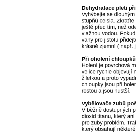
Dehydratace pleti př
Vyhýbejte se dlouhým 
stupňů celsia. Zkraťte
ještě před tím, než od
vlažnou vodou. Pokud 
vany pro jistotu přide
krásně zjemní ( např. 
Při oholení chloupků 
Holení je povrchová m
velice rychle objevují
žiletkou a proto vypadá
chloupky jsou při holen
rostou a jsou hustší.
Vybělovače zubů poš
V běžně dostupných pří
dioxid titanu, který a
pro zuby problém. Tra
který obsahují některé