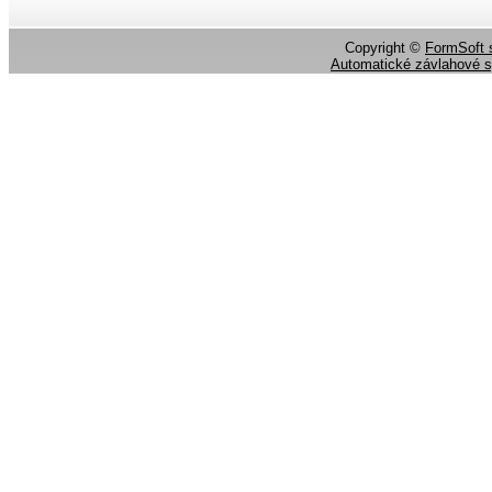
Copyright ©
FormSoft s
Automatické závlahové 