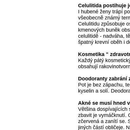
Celulitida postihuje 
I hubené ženy trápí pom
všeobecně známý termí
Celulitidu způsobuje 
kmenových buněk obsaž
celulitidě - nadváha, t
špatný krevní oběh i d
Kosmetika " zdravot
Každý pátý kosmetický
obsahují rakovinotvorn
Doodoranty zabrání
Pot je bez zápachu, t
kyselin a solí. Deodora
Akné se musí hned 
Většina dospívajících 
zbavit je vymáčknutí.
zčervená a zanítí se. 
jiných částí obličeje