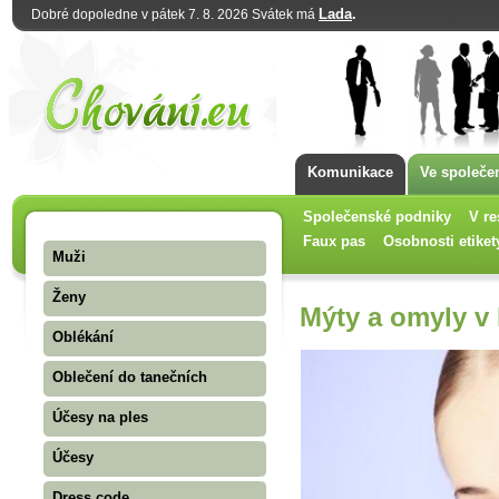
Lada
.
Dobré dopoledne v pátek 7. 8. 2026 Svátek má
Komunikace
Ve společe
Společenské podniky
V re
Faux pas
Osobnosti etiket
Muži
Ženy
Mýty a omyly v
Oblékání
Oblečení do tanečních
Účesy na ples
Účesy
Dress code