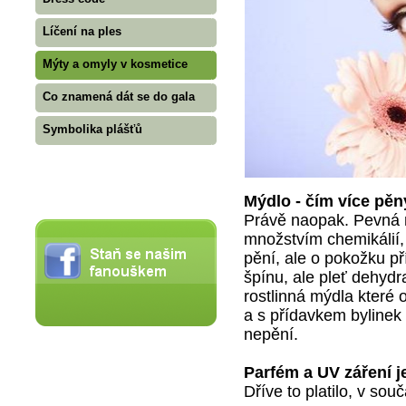
Líčení na ples
Mýty a omyly v kosmetice
Co znamená dát se do gala
Symbolika plášťů
Mýdlo - čím více pěny
Právě naopak. Pevná 
množstvím chemikálií,
pění, ale o pokožku př
špínu, ale pleť dehydr
rostlinná mýdla které 
a s přídavkem bylinek 
nepění.
Parfém a UV záření j
Dříve to platilo, v so