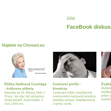
Sdílet
FaceBook diskus
Najdete na Chovani.eu
Eliška Hašková Coolidge
Cestovní potíže -
Žvýká
- královna etikety
kinetóza
Hledisk
nepříje
Narodila se 26. března 1941 v
Cestování může znepříjemnit
jeden z
Praze. Její otec byl významný
onemocnění nazývané kinetóza
prohře
český bankéř Josef Hašek. V
(mořská nemoc). Nepříjemná je
roce 1946 em…
i nemoc vznik…