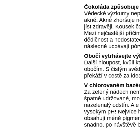
Čokoláda způsobuje
Vědecké výzkumy nepo
akné. Akné zhoršuje n
jíst zdravěji. Kousek 
Mezi nejčastější příči
dědičnost a nedostate
následně ucpávají pór
Obočí vytrhávejte v
Další hloupost, kvůli
obočím. S čistým svěd
překáží v cestě za ide
V chlorovaném bazén
Za zelený nádech nem
špatně udržované, moh
nazelenalý odstín. Al
vysokým pH! Nejvíce há
obsahují méně pigment
snadno, po návštěvě 