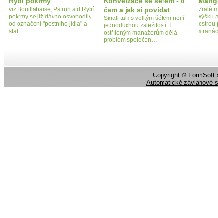
Rybí pokrmy
Konverzace se šéfem - o
Mang
viz Bouillabaise, Pstruh atd.Rybí
čem a jak si povídat
Zralé 
pokrmy se již dávno osvobodily
výšku a
Small talk s velkým šéfem není
od označení "postního jídla" a
ostrou
jednoduchou záležitostí. I
stal…
straná
ostříleným manažerům dělá
problém společen…
Copyright ©
FormSoft s
Automatické závlahové 