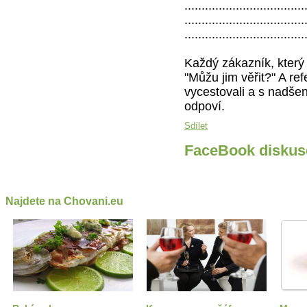
...................................
...................................
...................................
Každý zákazník, který 
"Můžu jim věřit?" A re
vycestovali a s nadšen
odpoví.
Sdílet
FaceBook diskus
Najdete na Chovani.eu