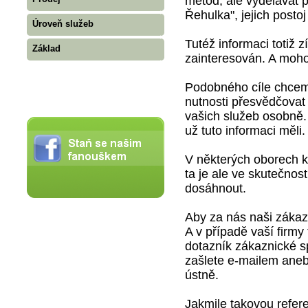
metod, ale vydělávat 
Řehulka", jejich posto
Úroveň služeb
Tutéž informaci totiž z
Základ
zainteresován. A mohou
Podobného cíle chceme
nutnosti přesvědčovat 
vašich služeb osobně.
už tuto informaci měli.
V některých oborech k 
ta je ale ve skutečno
dosáhnout.
Aby za nás naši zákazn
A v případě vaší firmy
dotazník zákaznické sp
zašlete e-mailem aneb
ústně.
Jakmile takovou refere