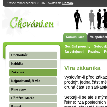
Roman
.
Krásné ráno v neděli 9. 8. 2026 Svátek má
Komunikace
Ve společe
Sociální poruchy
Sebeovl
Na veřejnosti
Pozdrav
P
Obchodník
Nabídka
Víra zákaníka
Zákazník
Vyslovím-li před zákaz
Nejpodstatnější věc
prodej", jedna část m
druhá část se sarkasti
Plné ceny
Setkají-li se ale s mý
Přirážka, Marže
řekne: "Za posledních
Prodej