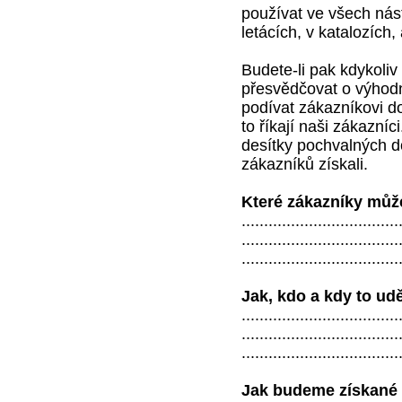
používat ve všech nást
letácích, v katalozích,
Budete-li pak kdykoliv
přesvědčovat o výhodn
podívat zákazníkovi do
to říkají naši zákazníc
desítky pochvalných do
zákazníků získali.
Které zákazníky můž
...................................
...................................
...................................
Jak, kdo a kdy to ud
...................................
...................................
...................................
Jak budeme získané 