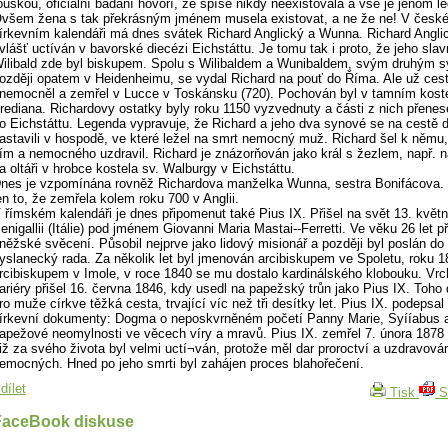
ouškou, oficiální bádání hovoří, že spíše nikdy neexistovala a vše je jenom l
všem žena s tak překrásným jménem musela existovat, a ne že ne! V česk
írkevním kalendáři má dnes svátek Richard Anglický a Wunna. Richard Anglic
vlášť uctíván v bavorské diecézi Eichstáttu. Je tomu tak i proto, že jeho sla
ilibald zde byl biskupem. Spolu s Wilibaldem a Wunibaldem, svým druhým 
ozději opatem v Heidenheimu, se vydal Richard na pouť do Říma. Ale už ces
nemocněl a zemřel v Lucce v Toskánsku (720). Pochován byl v tamním koste
rediana. Richardovy ostatky byly roku 1150 vyzvednuty a části z nich přenes
o Eichstáttu. Legenda vypravuje, že Richard a jeho dva synové se na cestě
astavili v hospodě, ve které ležel na smrt nemocný muž. Richard šel k němu,
ím a nemocného uzdravil. Richard je znázorňován jako král s žezlem, např. n
a oltáři v hrobce kostela sv. Walburgy v Eichstáttu.
nes je vzpomínána rovněž Richardova manželka Wunna, sestra Bonifácova. 
en to, že zemřela kolem roku 700 v Anglii.
 římském kalendáři je dnes připomenut také Pius IX. Přišel na svět 13. květ
enigallii (Itálie) pod jménem Giovanni Maria Mastai--Ferretti. Ve věku 26 let při
něžské svěcení. Působil nejprve jako lidový misionář a později byl poslán do 
yslanecký rada. Za několik let byl jmenován arcibiskupem ve Spoletu, roku 1
rcibiskupem v Imole, v roce 1840 se mu dostalo kardinálského klobouku. Vrc
ariéry přišel 16. června 1846, kdy usedl na papežský trůn jako Pius IX. Toho
ro muže církve těžká cesta, trvající víc než tři desítky let. Pius IX. podepsal t
írkevní dokumenty: Dogma o neposkvrněném početí Panny Marie, Syííabus
apežové neomylnosti ve věcech víry a mravů. Pius IX. zemřel 7. února 1878
iž za svého života byl velmi uctí¬ván, protože měl dar proroctví a uzdravová
emocných. Hned po jeho smrti byl zahájen proces blahořečení.
dílet
Tisk
S
FaceBook diskuse