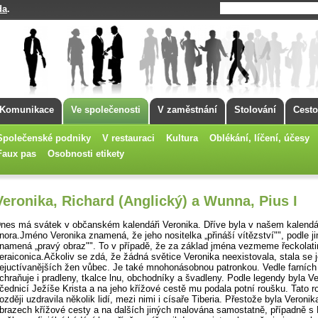
da
.
Komunikace
Ve společenosti
V zaměstnání
Stolování
Cesto
Společenské podniky
V restauraci
Kultura
Oblékání, líčení, účesy
Faux pas
Osobnosti etikety
Veronika, Richard (Anglický) a Wunna, Pius I
nes má svátek v občanském kalendáři Veronika. Dříve byla v našem ka­lendář
nora.Jméno Veronika znamená, že jeho nositelka „přináší ví­tězství"", podle j
namená „pravý obraz"". To v případě, že za základ jména vezmeme řeckolat
eraiconica.Ačkoliv se zdá, že žádná světice Veronika neexistovala, stala se 
ejuctívanějších žen vůbec. Je také mnohonásobnou patronkou. Vedle farníc
chraňuje i pradleny, tkalce lnu, obchodníky a švadleny. Podle legendy byla V
čednicí Ježíše Krista a na jeho křížové cestě mu podala potní roušku. Tato 
ozději uzdravila několik lidí, mezi nimi i císaře Tiberia. Přestože byla Veronik
brazech křížové cesty a na dalších jiných malována samostatně, případně s 