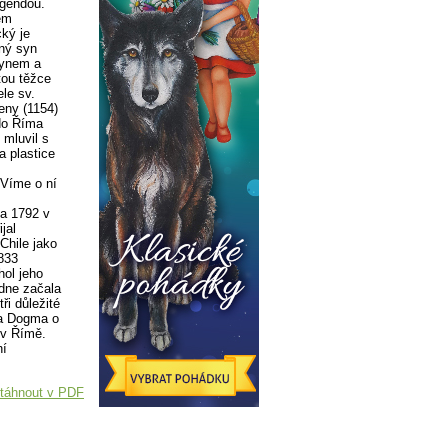
egendou.
ém
ký je
vný syn
synem a
tou těžce
le sv.
eny (1154)
 do Říma
 mluvil s
a plastice
Víme o ní
na 1792 v
jal
Chile jako
833
hol jeho
 dne začala
ři důležité
 a Dogma o
 v Římě.
ní
táhnout v PDF