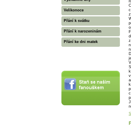
r
O
c
Velikonoce
z
W
Přání k svátku
p
o
Přání k narozeninám
F
d
z
Přání ke dni matek
n
n
D
j
V
S
k
v
a
k
p
c
p
J
n
S