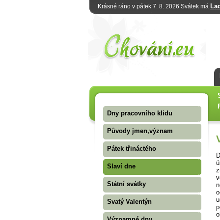
La
Krásné ráno v pátek 7. 8. 2026 Svátek má
Dny pracovního klidu
Původy jmen,význam
Pátek třináctého
D
ú
Slaví dne
z
v
Státní svátky
n
o
u
Svatý Valentýn
p
o
Významné dny