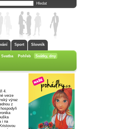
vání
Sport
Slovník
Svatba
Pohřeb
Svátky, dny
i 4.
iné verze
inský výraz
jednou z
h hospodyň
eronika
rouška
a i na
Kristovou