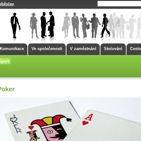
oběslav
.
Komunikace
Ve společenosti
V zaměstnání
Stolování
Cesto
Sport
Poker