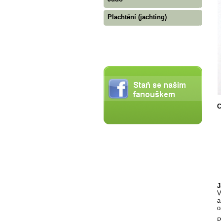
Plachtění (jachting)
C
J
V
a
o
P