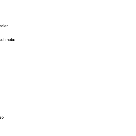
ealer
lush nebo
eso