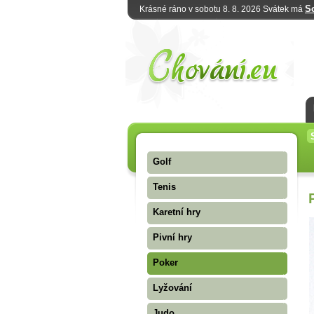
S
Krásné ráno v sobotu 8. 8. 2026 Svátek má
Golf
Tenis
Karetní hry
Pivní hry
Poker
Lyžování
Judo