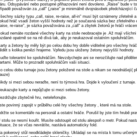
áru. Odsypávání nebo postupné přihazování není dovoleno. „Raise" bude v t
řípadě považován za „call" („raise" je minimálně dvojnásobek předcházející č
šechny sázky typu „call, raise, re-raise, all-in" musí být oznámeny zřetelně a
okud hráč vsadí žeton vyšší hodnoty než je současná sázka bez zřetelného
raise, re-raise", je sázka považována za „call" a zbytek žetonů je hráči vrácen
okud nemáte rozdané všechny karty na stole neobracejte je .Až mají všichni 
ozdané opatrně se na ně dívá tak, aby je neukazoval ostatním spoluhráčům.
arty a žetony by měly být po celou dobu hry dobře viditelné pro všechny hr
ědět s kolika penězi hrajeme. Vpředu jsou uloženy žetony nejvyšší hodnoty.
uďte tolerantní ke spoluhráčům. Nevzdychejte ani se nerozčilujte nad přiděl
artami. Může to prozradit spoluhráčům vaši situaci.
o celou dobu turnaje jsou žetony položené na stole a nikam se neodnášejí( pla
auze)
ikdy si mezi sebou neraďte, není to týmová hra. Dojde k vyloučení z turnaje.
eukazujte karty a nepůjčujte si mezi sebou žetony.
ezdržujte zbytečně hru, netelefonujte.
ste povinný zapojit v průběhu celé hry všechny žetony , které má na stole.
držte se komentáře na personál a ostatní hráče. Porušil by jste tím hrubě pra
 stolu se nesmí kouřit. Musíte odstoupit od stolu alespoň o metr. Pokud nas
ituace, že se včas nevrátíte, nastává automaticky fold.
a pokerový stůl neodkládejte skleničky. Ukládají se na místa k tomu určen