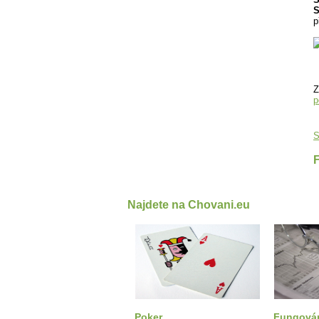
S
p
Z
p
S
Najdete na Chovani.eu
Poker
Fungován