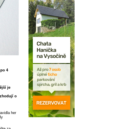
 po 4
jší je
zhodují o
avidla her
ly
uňte za