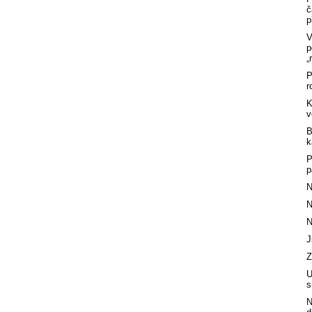
č
p
V
p
„
P
r
K
v
B
k
P
p
N
N
N
J
Z
U
s
N