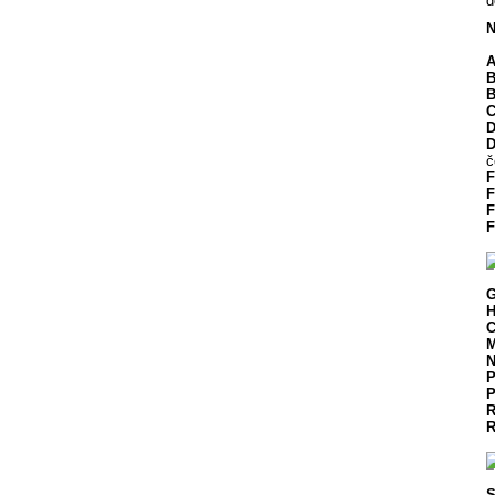
d
N
A
B
B
C
D
D
č
F
F
F
F
G
H
C
N
P
P
R
R
S