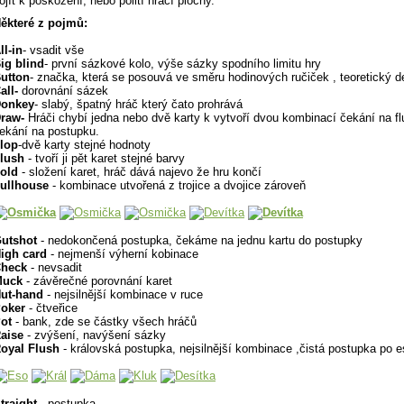
ojít k poškození, nebo polití hrací plochy.
ěkteré z pojmů:
ll-in
- vsadit vše
ig blind
- první sázkové kolo, výše sázky spodního limitu hry
utton
- značka, která se posouvá ve směru hodinových ručiček , teoretický d
all-
dorovnání sázek
onkey
- slabý, špatný hráč který čato prohrává
raw-
Hráči chybí jedna nebo dvě karty k vytvoří dvou kombinací čekání na f
ekání na postupku.
lop
-dvě karty stejné hodnoty
lush
- tvoří ji pět karet stejné barvy
old
- složení karet, hráč dává najevo že hru končí
ullhouse
- kombinace utvořená z trojice a dvojice zároveň
utshot
- nedokončená postupka, čekáme na jednu kartu do postupky
igh card
- nejmenší výherní kobinace
heck
- nevsadit
Muck
- závěrečné porovnání karet
ut-hand
- nejsilnější kombinace v ruce
oker
- čtveřice
ot
- bank, zde se částky všech hráčů
aise
- zvýšení, navýšení sázky
oyal Flush
- královská postupka, nejsilnější kombinace ,čistá postupka po 
traight
- postupka