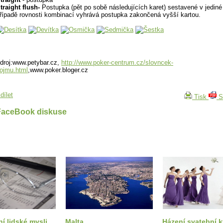
traight flush-
Postupka (pět po sobě následujících karet) sestavené v jediné
řípadě rovnosti kombinací vyhrává postupka zakončená vyšší kartou.
droj:www.petybar.cz,
http://www.poker-centrum.cz/slovncek-
ojmu.html
,www.poker.bloger.cz
dílet
Tisk
S
FaceBook diskuse
í lidské mysli
Malta
Házení svatební k