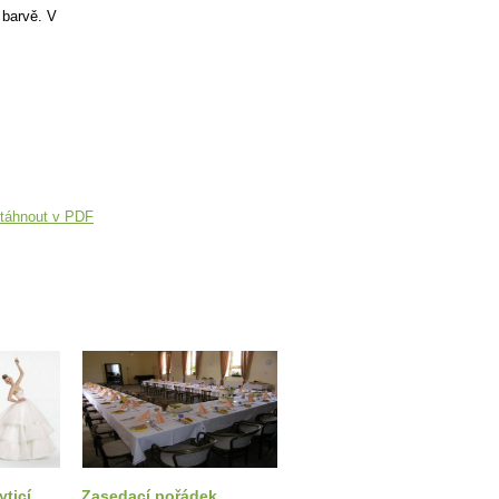
 barvě. V
táhnout v PDF
yticí
Zasedací pořádek