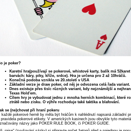
o je poker?
Karetní hra(používají se pokerové, whistové karty, balík má 52karet
barvách: káry, piky, kříže, srdce). Hra je určena pro 2 až 10hráčů.
Konečná podoba vznikla ve 20.století v USA
Základní verze je draw poker, od něj je odvozena celá řada variant.
Dnes existuje přes tisíc různých variant, kdy nejznámější a nejhraně
Texas Hold'em.
Cílem hry je vybudovat jednu z mnoha herních kombinací, které ro
ztrátě nebo zisku. O výhře rozhoduje také taktika a blafování.
ak se (ne)chovat při hraní pokeru
 každé pokerové herně by měla být hráčům k nahlédnutí napsaná základní pr
 pravidela pokerové etikety. V amerických kasinech jsou obvykle tyto materiá
značovány názvy jako POKER RULE BOOK, či POKER GUIDE.
ři „raise" (zvyšování sázky) si připravte počet žetonů před a najednou je pos