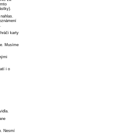
omto
ástky).
 nahlas.
 oznámení
.
hráči karty
áče. Musíme
enými
tí i o
vidla.
tane
ým. Nesmí