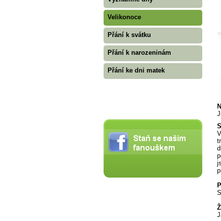
Velikonoce
Přání k svátku
Přání k narozeninám
Přání ke dni matek
N
J
S
V
t
d
p
j
p
P
S
Ž
J