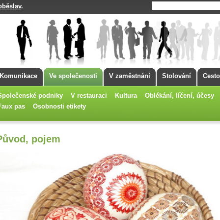
oběslav
.
Komunikace
Ve společenosti
V zaměstnání
Stolování
Cesto
Společenské podniky
V restauraci
Kultura
Oblékání, líčení, účesy
Faux pas
Osobnosti etikety
Původ, pojem