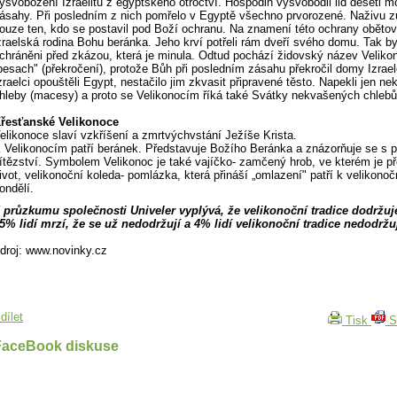
ysvobození Izraelitů z egyptského otroctví. Hospodin vysvobodil lid deseti 
ásahy. Při posledním z nich pomřelo v Egyptě všechno prvorozené. Naživu z
ouze ten, kdo se postavil pod Boží ochranu. Na znamení této ochrany oběto
zraelská rodina Bohu beránka. Jeho krví potřeli rám dveří svého domu. Tak by
chráněni před zkázou, která je minula. Odtud pochází židovský název Veliko
pesach" (překročení), protože Bůh při posledním zásahu překročil domy Izrae
zraelci opouštěli Egypt, nestačilo jim zkvasit připravené těsto. Napekli jen n
hleby (macesy) a proto se Velikonocím říká také Svátky nekvašených chlebů
řesťanské Velikonoce
elikonoce slaví vzkříšení a zmrtvýchvstání Ježíše Krista.
 Velikonocím patří beránek. Představuje Božího Beránka a znázorňuje se s 
ítězství. Symbolem Velikonoc je také vajíčko- zamčený hrob, ve kterém je př
ivot, velikonoční koleda- pomlázka, která přináší „omlazení" patří k velikono
ondělí.
 průzkumu společnosti Univeler vyplývá, že velikonoční tradice dodržuj
5% lidí mrzí, že se už nedodržují a 4% lidí velikonoční tradice nedodržuj
droj: www.novinky.cz
dílet
Tisk
S
FaceBook diskuse