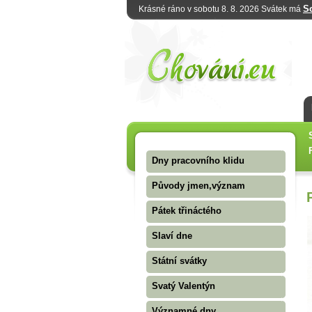
S
Krásné ráno v sobotu 8. 8. 2026 Svátek má
Dny pracovního klidu
Původy jmen,význam
Pátek třináctého
Slaví dne
Státní svátky
Svatý Valentýn
Významné dny