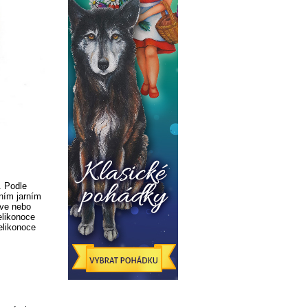
. Podle
vním jarním
íve nebo
elikonoce
elikonoce