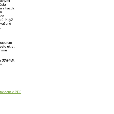
mocnými
ůstal
vala každá
li
noc
lců. Když
ekvašené
.
praporem
esto ukryt
čnímu
e 33%lidí,
í.
táhnout v PDF