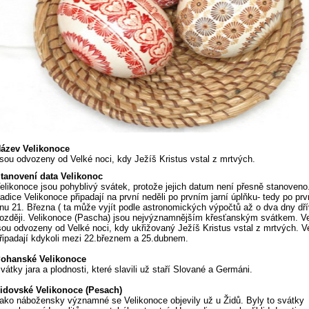
ázev Velikonoce
sou odvozeny od Velké noci, kdy Ježíš Kristus vstal z mrtvých.
tanovení data Velikonoc
elikonoce jsou pohyblivý svátek, protože jejich datum není přesně stanoveno
radice Velikonoce připadají na první neděli po prvním jarní úplňku- tedy po pr
nu 21. Března ( ta může vyjít podle astronomických výpočtů až o dva dny dř
ozději. Velikonoce (Pascha) jsou nejvýznamnějším křesťanským svátkem. V
sou odvozeny od Velké noci, kdy ukřižovaný Ježíš Kristus vstal z mrtvých. V
řipadají kdykoli mezi 22.březnem a 25.dubnem.
ohanské Velikonoce
vátky jara a plodnosti, které slavili už staří Slované a Germáni.
idovské Velikonoce (Pesach)
ako nábožensky významné se Velikonoce objevily už u Židů. Byly to svátky