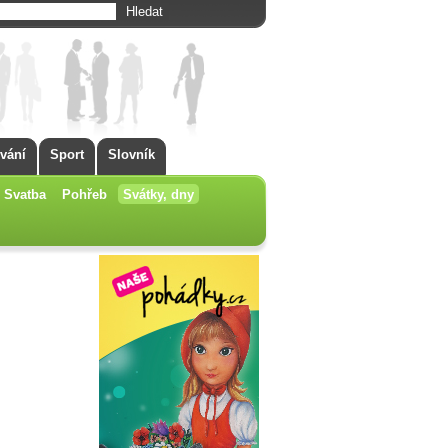
vání
Sport
Slovník
Svatba
Pohřeb
Svátky, dny