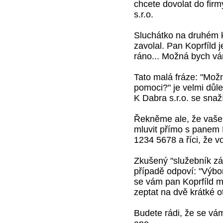
chcete dovolat do firm
s.r.o.
Sluchátko na druhém k
zavolal. Pan Koprfíld j
ráno... Možná bych v
Tato malá fráze: "Mož
pomoci?" je velmi důle
K Dabra s.r.o. se sna
Řekněme ale, že vaše 
mluvit přímo s panem 
1234 5678 a říci, že v
Zkušený "služebník zá
případě odpoví: "Výbo
se vám pan Koprfíld 
zeptat na dvě krátké o
Budete rádi, že se vá