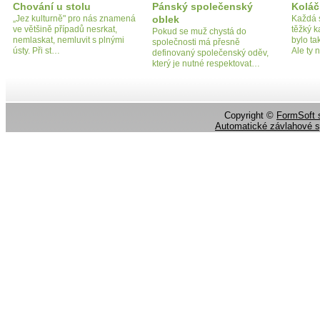
Chování u stolu
Pánský společenský
Koláč
„Jez kulturně" pro nás znamená
oblek
Každá 
ve většině případů nesrkat,
těžký ka
Pokud se muž chystá do
nemlaskat, nemluvit s plnými
bylo ta
společnosti má přesně
ústy. Při st…
Ale ty
definovaný společenský oděv,
který je nutné respektovat…
Copyright ©
FormSoft s
Automatické závlahové 