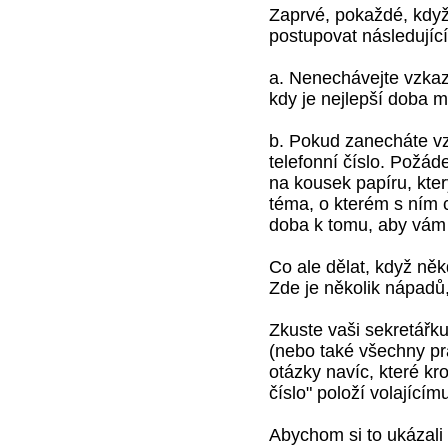
Zaprvé, pokaždé, když
postupovat následujíc
a. Nenechávejte vzkazy
kdy je nejlepší doba m
b. Pokud zanecháte v
telefonní číslo. Požád
na kousek papíru, kte
téma, o kterém s ním c
doba k tomu, aby vám z
Co ale dělat, když něk
Zde je několik nápadů,
Zkuste vaši sekretářku
(nebo také všechny pr
otázky navíc, které kr
číslo" položí volajícím
Abychom si to ukázali