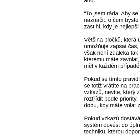
ano.
"To jsem ráda. Aby se 
naznačit, o čem byste s
zastihl, kdy je nejlep
Většina bločků, která
umožňuje zapsat čas, 
však není zdaleka tak 
kterému máte zavolat, 
měl v každém případě
Pokud se tímto pravidl
se totiž vrátíte na pra
vzkazů, nevíte, který z
roztřídit podle priori
dobu, kdy máte volat zp
Pokud vzkazů dostávát
systém dovést do úpln
techniku, kterou dopor