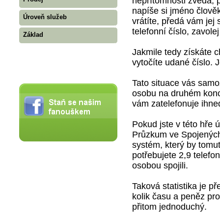
nepřítomnosti zvedá,
napíše si jméno člověk
Úroveň služeb
vrátíte, předá vám jej 
telefonní číslo, zavole
Základ
Jakmile tedy získáte c
vytočíte udané číslo. 
Tato situace vás sam
osobu na druhém konci
vám zatelefonuje ihned,
Pokud jste v této hře
Průzkum ve Spojených
systém, který by tomu
potřebujete 2,9 telefo
osobou spojili.
Taková statistika je p
kolik času a peněz pro
přitom jednoduchý.