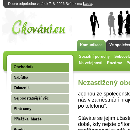
Lada
.
Dobré odpoledne v pátek 7. 8. 2026 Svátek má
Komunikace
Ve společe
Sociální poruchy
Sebeovl
Na veřejnosti
Pozdrav
P
Obchodník
Nabídka
Nezastižený ob
Zákazník
Jednou ze společenský
Nejpodstatnější věc
nás v zaměstnání hraje
po telefonu".
Plné ceny
Stáváte se jejím účas
Přirážka, Marže
době, kdy nejste příto
Prodej