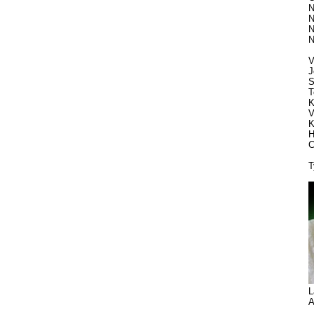
N
N
N
N
V
J
S
T
K
V
K
H
C
T
L
A