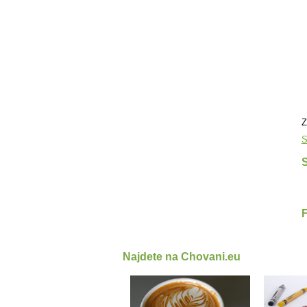
Z
S
S
Najdete na Chovani.eu