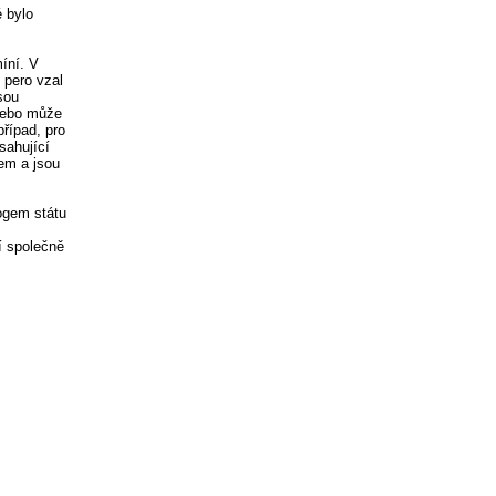
é bylo
íní. V
 pero vzal
sou
 nebo může
případ, pro
sahující
em a jsou
ogem státu
í společně