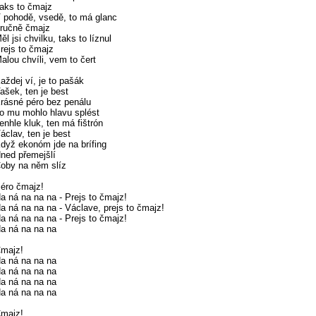
aks to čmajz
 pohodě, vsedě, to má glanc
ručně čmajz
ěl jsi chvilku, taks to líznul
rejs to čmajz
alou chvíli, vem to čert
aždej ví, je to pašák
ašek, ten je best
rásné péro bez penálu
o mu mohlo hlavu splést
enhle kluk, ten má fištrón
áclav, ten je best
dyž ekonóm jde na brífing
ned přemejšlí
oby na něm slíz
éro čmajz!
a ná na na na - Prejs to čmajz!
a ná na na na - Václave, prejs to čmajz!
a ná na na na - Prejs to čmajz!
a ná na na na
majz!
a ná na na na
a ná na na na
a ná na na na
a ná na na na
majz!