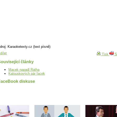
droj: Karaoketexty.cz (text písně)
dílet
Tisk
S
ouvisející články
Macek napadl Ratha
Kalouskových pár facek
FaceBook diskuse