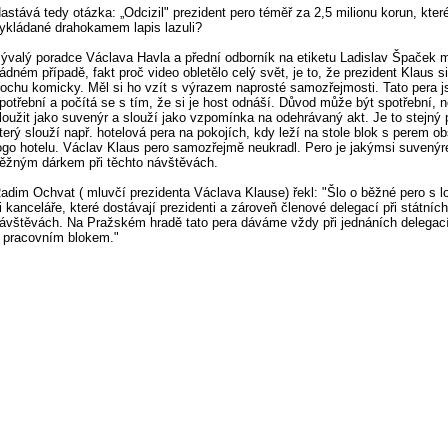
astává tedy otázka: „Odcizil" prezident pero téměř za 2,5 milionu korun, kter
ykládané drahokamem lapis lazuli?
ývalý poradce Václava Havla a přední odborník na etiketu Ladislav Špaček m
ádném případě, fakt proč video obletělo celý svět, je to, že prezident Klaus si
rochu komicky. Měl si ho vzít s výrazem naprosté samozřejmosti. Tato pera j
potřební a počítá se s tím, že si je host odnáší. Důvod může být spotřební,
loužit jako suvenýr a slouží jako vzpomínka na odehrávaný akt. Je to stejný 
terý slouží např. hotelová pera na pokojích, kdy leží na stole blok s perem ob
ogo hotelu. Václav Klaus pero samozřejmě neukradl. Pero je jakýmsi suvenýr
ěžným dárkem při těchto návštěvách.
adim Ochvat ( mluvčí prezidenta Václava Klause) řekl: "Šlo o běžné pero s l
i kanceláře, které dostávají prezidenti a zároveň členové delegací při státních
ávštěvách. Na Pražském hradě tato pera dáváme vždy při jednáních delegac
 pracovním blokem."