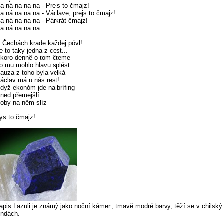
a ná na na na - Prejs to čmajz!
a ná na na na - Václave, prejs to čmajz!
a ná na na na - Párkrát čmajz!
a ná na na na
 Čechách krade každej póvl!
e to taky jedna z cest...
koro denně o tom čteme
o mu mohlo hlavu splést
auza z toho byla velká
áclav má u nás rest!
dyž ekonóm jde na brífing
ned přemejšlí
oby na něm slíz
ys to čmajz!
apis Lazuli je známý jako noční kámen, tmavě modré barvy, těží se v chilsk
ndách.