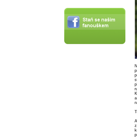
N
p
p
s
p
r
K
a
n
T
A
z
k
p