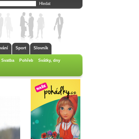
vání
Sport
Slovník
Svatba
Pohřeb
Svátky, dny