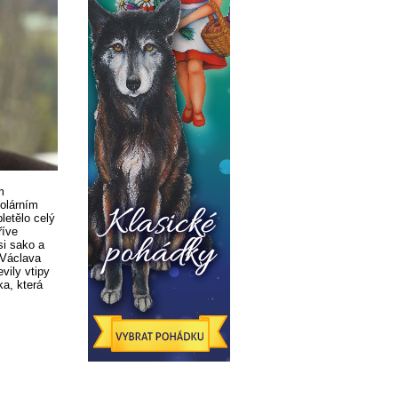
m
olárním
letělo celý
říve
si sako a
 Václava
vily vtipy
ka, která