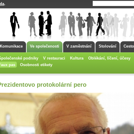
da
.
Komunikace
Ve společenosti
V zaměstnání
Stolování
Cesto
Společenské podniky
V restauraci
Kultura
Oblékání, líčení, účesy
Faux pas
Osobnosti etikety
Prezidentovo protokolární pero