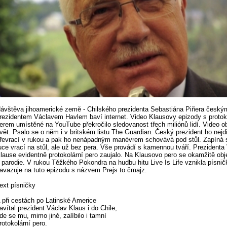
ávštěva jihoamerické země - Chilského prezidenta Sebastiána Piñera český
rezidentem Václavem Havlem baví internet. Video Klausovy epizody s protok
erem umístěné na YouTube překročilo sledovanost třech miliónů lidí. Video ob
vět. Psalo se o něm i v britském listu The Guardian. Český prezident ho nejd
řevrací v rukou a pak ho nenápadným manévrem schovává pod stůl. Zapíná 
uce vrací na stůl, ale už bez pera. Vše provádí s kamennou tváří. Prezidenta
lause evidentně protokolární pero zaujalo. Na Klausovo pero se okamžitě obje
 parodie. V rukou Těžkého Pokondra na hudbu hitu Live Is Life vznikla písnič
avazuje na tuto epizodu s názvem Prejs to čmajz.
ext písničky
 při cestách po Latinské Americe
avítal prezident Václav Klaus i do Chile,
de se mu, mimo jiné, zalíbilo i tamní
rotokolární pero.