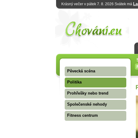
La
Krásný večer v pátek 7. 8. 2026 Svátek má
Pěvecká scéna
Politika
Prohřešky nebo trend
Společenské nehody
Fitness centrum