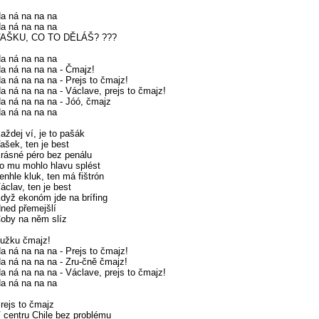
a ná na na na
a ná na na na
AŠKU, CO TO DĚLÁŠ? ???
a ná na na na
a ná na na na - Čmajz!
a ná na na na - Prejs to čmajz!
a ná na na na - Václave, prejs to čmajz!
a ná na na na - Jóó, čmajz
a ná na na na
aždej ví, je to pašák
ašek, ten je best
rásné péro bez penálu
o mu mohlo hlavu splést
enhle kluk, ten má fištrón
áclav, ten je best
dyž ekonóm jde na brífing
ned přemejšlí
oby na něm slíz
užku čmajz!
a ná na na na - Prejs to čmajz!
a ná na na na - Zru-čně čmajz!
a ná na na na - Václave, prejs to čmajz!
a ná na na na
rejs to čmajz
 centru Chile bez problému