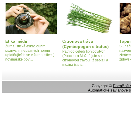
Etika médií
Citronová tráva
Topi
Žurnalistická etikaSouhrn
(Cymbopogon citratus)
Sluneč
psaných i nepsaných norem
názvem
Patří do čeledi lipnicovitých
uplatňujících se v žurnalistice (
zkrácen
(Poaceae) Možná jste se s
novinářské pov…
židovs
citronovou trávou již setkali a
možná jste s…
Copyright ©
FormSoft s
Automatické závlahové 