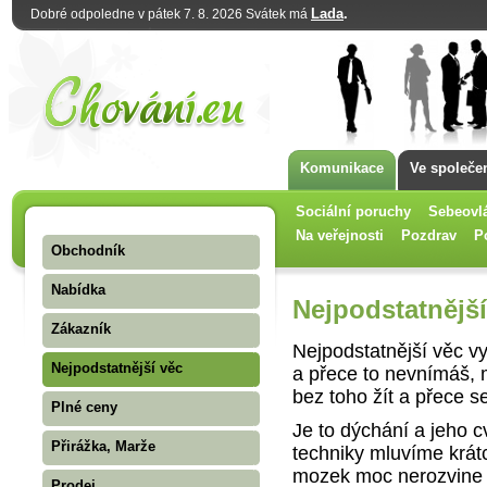
Lada
.
Dobré odpoledne v pátek 7. 8. 2026 Svátek má
Komunikace
Ve společe
Sociální poruchy
Sebeovl
Na veřejnosti
Pozdrav
P
Obchodník
Nabídka
Nejpodstatnější
Zákazník
Nejpodstatnější věc v
Nejpodstatnější věc
a přece to nevnímáš, m
bez toho žít a přece se
Plné ceny
Je to dýchání a jeho c
Přirážka, Marže
techniky mluvíme krát
mozek moc nerozvine 
Prodej