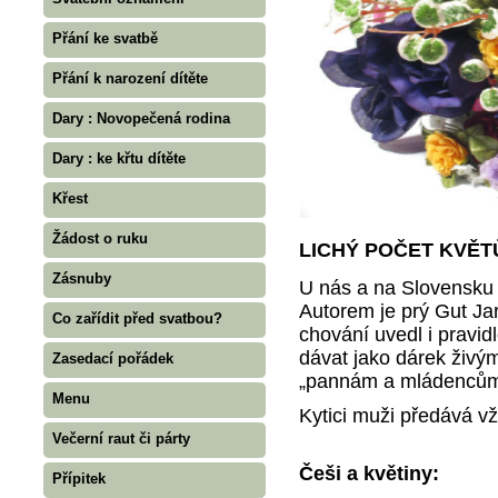
Přání ke svatbě
Přání k narození dítěte
Dary : Novopečená rodina
Dary : ke křtu dítěte
Křest
Žádost o ruku
LICHÝ POČET KVĚT
Zásnuby
U nás a na Slovensku s
Autorem je prý Gut Jar
Co zařídit před svatbou?
chování uvedl i pravid
dávat jako dárek živým
Zasedací pořádek
„pannám a mládencům"
Menu
Kytici muži předává v
Večerní raut či párty
Češi a květiny:
Přípitek