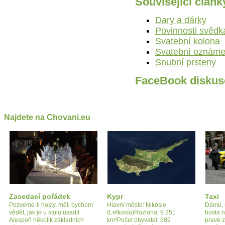
Související článk
Dary a dárky
Povinnosti svědk
Svatební kolona
Svatební oznáme
Snubní prsteny
FaceBook diskus
Najdete na Chovani.eu
Zasedací pořádek
Kypr
Taxi
Pozveme-li hosty, měli bychom
Hlavní město: Nikósie
Dámu, n
vědět, jak je u stolu usadit.
(Lefkosía)Rozloha: 9 251
hosta 
Alespoň několik základních
km²Počet obyvatel: 689
pravé 