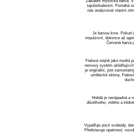
Základní mystická barva. Vy
tajnůstkařením. Pomáhá ná
nás analyzovat vlastní nit
Je barvou krve. Pokud d
impulzivní, dokonce až agre
Červená barva je
Fialová stejně jako modrá p
nervový systém uklidňující
je originální, jste samostat
umělecké sklony. Fialová
ducho
Hnědá je nenápadná a nu
důvěřivého, milého a klid
Vyjadřuje pocit svobody, dar
Představuje opatrnost, rozvá