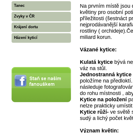
Na prvním místě jsou 
Tanec
květiny pro osobní pot
Zvyky v ČR
příležitosti (šestnáct 
nejprodávanější karafi
Krájení dortu
rostliny ( orchideje).Č
miliard korun.
Házení kyticí
Vázané kytice:
Kulatá kytice
bývá nej
váz na stůl.
Jednostranná kytice
položíme na předloktí.
následuje fotografová
do rohu místnosti , ab
Kytice na položení
pa
nelze prakticky umísti
Kytice růží-
ve světě s
sudý a lichý počet kvě
Význam květin: