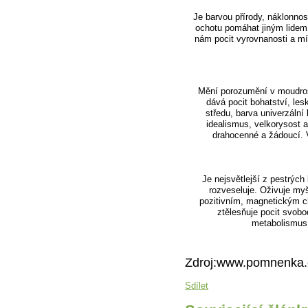
Je barvou přírody, náklonnosti
ochotu pomáhat jiným lidem
nám pocit vyrovnanosti a mí
Mění porozumění v moudros
dává pocit bohatství, les
středu, barva univerzální
idealismus, velkorysost a
drahocenné a žádoucí. V
Je nejsvětlejší z pestrých
rozveseluje. Oživuje my
pozitivním, magnetickým c
ztělesňuje pocit svob
metabolismus
Zdroj:www.pomnenka.
Sdílet