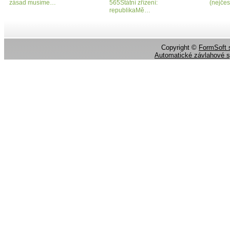
zásad musíme…
565Státní zřízení:
(nejčes
republikaMě…
Copyright ©
FormSoft s
Automatické závlahové 