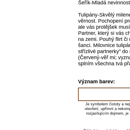
Šeřík-Mladá nevinnos
Tulipány-Skvělý milen
věrnost. Pochopení pr
ale vás protějšek musí
Partner, který si vás
na zemi. Pouhý flirt č
šanci. Milovnice tulip
střízlivé partnerky" d
(Červený-věř mi; vyzná
splním všechna tvá př
Význam barev:
Je symbolem čistoty a nejv
otevření, upřímní a nekomp
rozjasňujícím dojmem, je 