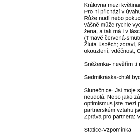
Královna mezi květina
Pro ni přichází v úva
Růže nudí nebo pokud s
vášně může rychle vyc
žena, a tak má i v lás
(Tmavě červená-smutek,
Žluta-úspěch; zdraví, 
okouzlení; vděčnost, 
Sněženka- nevěřím ti 
Sedmikráska-chtěl byc
Slunečnice- Jsi moje sl
neudolá. Nebo jako zá
optimismus jste mezi p
partnerském vztahu js
Zpráva pro partnera: V
Statice-Vzpomínka