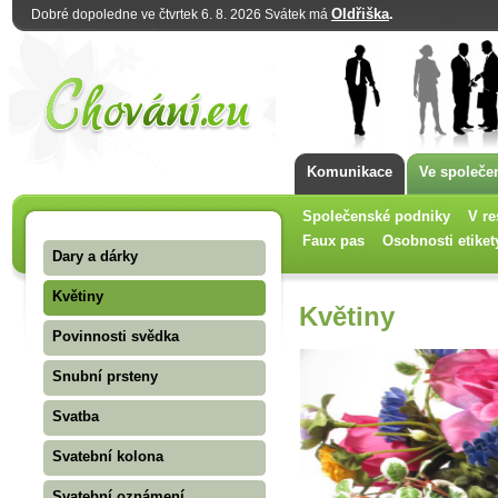
Oldřiška
.
Dobré dopoledne ve čtvrtek 6. 8. 2026 Svátek má
Komunikace
Ve společe
Společenské podniky
V re
Faux pas
Osobnosti etiket
Dary a dárky
Květiny
Květiny
Povinnosti svědka
Snubní prsteny
Svatba
Svatební kolona
Svatební oznámení