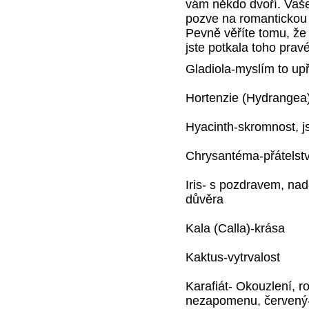
vám někdo dvoří. Vaše
pozve na romantickou
Pevně věříte tomu, že
jste potkala toho prav
Gladiola-myslím to upř
Hortenzie (Hydrangea)
Hyacinth-skromnost, js
Chrysantéma-přátelstv
Iris- s pozdravem, nadě
důvěra
Kala (Calla)-krása
Kaktus-vytrvalost
Karafiát- Okouzlení, 
nezapomenu, červený- 