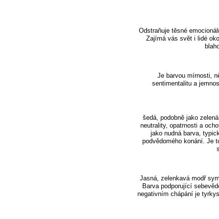
Odstraňuje těsné emocionální
Zajímá vás svět i lidé oko
blaho
Je barvou mírnosti, n
sentimentalitu a jemnos
šedá, podobně jako zelená,
neutrality, opatrnosti a o
jako nudná barva, typic
podvědomého konání. Je to
Jasná, zelenkavá modř sym
Barva podporující sebevědo
negativním chápání je tyrk