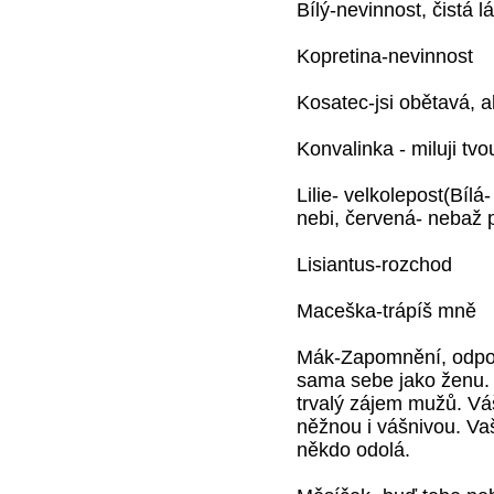
Bílý-nevinnost, čistá l
Kopretina-nevinnost
Kosatec-jsi obětavá, al
Konvalinka - miluji tvo
Lilie- velkolepost(Bíl
nebi, červená- nebaž 
Lisiantus-rozchod
Maceška-trápíš mně
Mák-Zapomnění, odpoč
sama sebe jako ženu.
trvalý zájem mužů. Váš
něžnou i vášnivou. Va
někdo odolá.