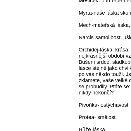
Měsíček- buď tebe ne
Myrta-naše láska sko
Mech-mateřská láska, 
Narcis-samolibost, ušle
Orchidej-láska, krása
nejkrásnější období vz
Bušení srdce, sladkobo
lásce stejně jako chvil
po vás někdo touží. Js
zklamete, vaše velké c
se probudily. Ptáte se
nikdy nekončí?
Pivoňka- ostýchavost
Protea- smělost
Růže-láska