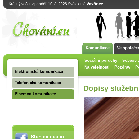
Vavřinec
.
Krásný večer v pondělí 10. 8. 2026 Svátek má
Komunikace
Ve společe
Sociální poruchy
Sebeovl
Na veřejnosti
Pozdrav
P
Elektronická komunikace
Telefonická komunikace
Dopisy služebn
Písemná komunikace