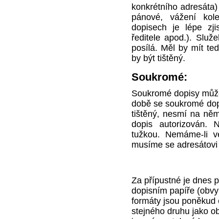
konkrétního adresáta)
pánové, vážení kol
dopisech je lépe zjis
ředitele apod.). Služe
posílá. Měl by mít te
by být tištěný.
Soukromé:
Soukromé dopisy může
době se soukromé dopis
tištěný, nesmí na něm
dopis autorizován. 
tužkou. Nemáme-li v
musíme se adresátovi o
Za přípustné je dnes 
dopisním papíře (obvyk
formáty jsou poněkud o
stejného druhu jako ob