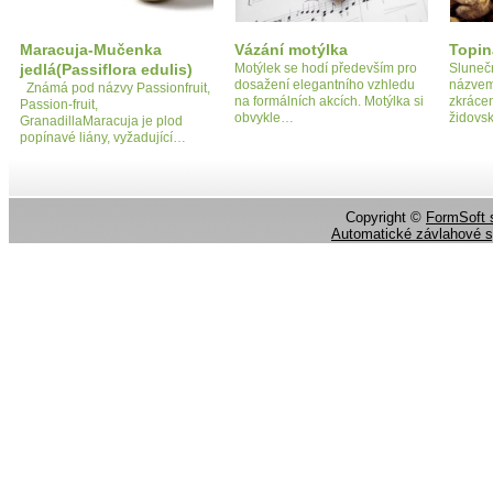
Maracuja-Mučenka
Vázání motýlka
Topi
jedlá(Passiflora edulis)
Motýlek se hodí především pro
Sluneč
dosažení elegantního vzhledu
názvem
Známá pod názvy Passionfruit,
na formálních akcích. Motýlka si
zkrácen
Passion-fruit,
obvykle…
židovs
GranadillaMaracuja je plod
popínavé liány, vyžadující…
Copyright ©
FormSoft s
Automatické závlahové 