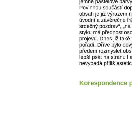
jemné pastelové barvy
Povinnou součástí dopi
obsah je již výrazem 
úvodní a závěrečné fr
srdečný pozdrav“, „na 
styku má přednost oso
projevu. Dnes již také
pořadí. Dříve bylo obvy
předem rozmyslet obsa
lepší psát na stranu l
nevypadá příliš estetic
Korespondence p