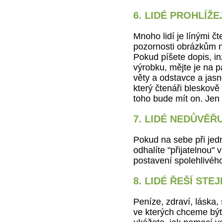
6. LIDÉ PROHLÍŽE
Mnoho lidí je línými čt
pozornosti obrázkům ne
Pokud píšete dopis, i
výrobku, mějte je na p
věty a odstavce a jasn
který čtenáři bleskově
toho bude mít on. Jen t
7. LIDÉ NEDŮVĚŘ
Pokud na sebe při jedn
odhalíte "přijatelnou"
postavení spolehlivéh
8. LIDÉ ŘEŠÍ STE
Peníze, zdraví, láska, 
ve kterých chceme bý