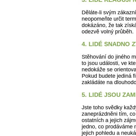
Děláte-li svým zákazn
neopomeňte určit termí
dokázáno, že tak získá
odezvě volný průběh.
4. LIDÉ SNADNO Z
Stěhování do jiného 
to jsou události, ve kte
nedokáže se orientovat
Pokud budete jediná f
zakládáte na dlouhodob
5. LIDÉ JSOU ZA
Jste toho svědky každý
zaneprázdněni tím, co 
ostatních a jejich záj
jedno, co prodáváme 
jejich pohledu a neuk