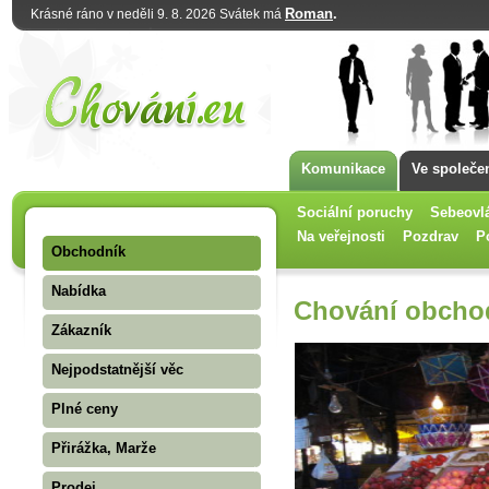
Roman
.
Krásné ráno v neděli 9. 8. 2026 Svátek má
Komunikace
Ve společe
Sociální poruchy
Sebeovl
Na veřejnosti
Pozdrav
P
Obchodník
Nabídka
Chování obcho
Zákazník
Nejpodstatnější věc
Plné ceny
Přirážka, Marže
Prodej