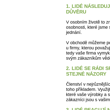
1. LIDÉ NÁSLEDUJ
DŮVĚRU
V osobním životě to 
osobnosti, které jsme s
jednání.
V obchodě můžeme pod
u firmy, kterou považu
tedy vaše firma vymyká
svým zákazníkům věd
2. LIDÉ SE RÁDI 
STEJNÉ NÁZORY
Členství v nejrůznější
toho příkladem. Využij
které vaše výrobky a s
zákazníci jsou s vašim
3. LIDÉ REAGUJÍ