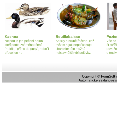
Kachna
Bouillabaisse
Pozic
Nejsou to jen pečení holubi,
Selsky a hrubě řečeno, což
Víte co
kteří podle známého rčení
ovšem nijak nepoškozuje
či zkří
"nelétají přímo do pusy", nebo´t
charakter této možná
považo
přece jen ne…
nejslavnější rybí polévky, j…
ofenzi
Copyright ©
FormSoft s
Automatické závlahové 