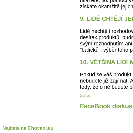
ukážete, jak pomocí v
získáte okamžitě jejic
9. LIDÉ CHTĚJÍ 
Lidé nechtějí rozhodov
desítek produktů, bud
svým rozhodnutím ani ji
"balíčků", výběr toho
10. VĚTŠINA LIDÍ
Pokud se váš produkt 
nebudete již zajímat.
tedy, že o ně budete 
Sdílet
FaceBook diskus
Najdete na Chovani.eu