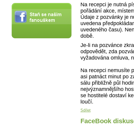
Na recepci je nutná 
pořádání akce, míste
Údaje z pozvánky je n
uvedena předpokládaná
uvedeného času). Není
době.
Je-li na pozvánce zkr
odpovědět, zda pozván
vyžadována omluva, ne
Na recepci nemusíte p
asi patnáct minut po z
sálu přibližně půl hodi
nejvýznamnějšího host
se hostitelé dostaví k
loučí.
Sdílet
FaceBook diskus