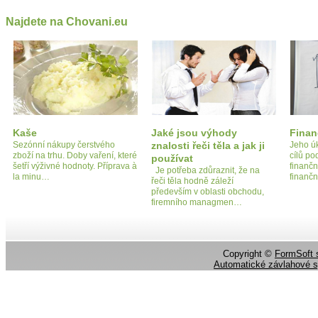
Najdete na Chovani.eu
Kaše
Jaké jsou výhody
Finan
Sezónní nákupy čerstvého
znalosti řeči těla a jak ji
Jeho úk
zboží na trhu. Doby vaření, které
cílů po
používat
šetří výživné hodnoty. Příprava à
finanč
Je potřeba zdůraznit, že na
la minu…
finanč
řeči těla hodně záleží
především v oblasti obchodu,
firemního managmen…
Copyright ©
FormSoft s
Automatické závlahové 