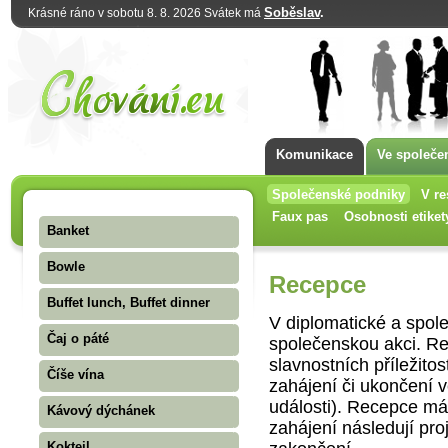
Soběslav
.
Krásné ráno v sobotu 8. 8. 2026 Svátek má
Komunikace
Ve společe
Společenské podniky
V re
Faux pas
Osobnosti etiket
Banket
Bowle
Recepce
Buffet lunch, Buffet dinner
V diplomatické a spole
Čaj o páté
společenskou akci. Re
slavnostních příležito
Číše vína
zahájení či ukončení v
události). Recepce má
Kávový dýchánek
zahájení následují proj
Koktejl