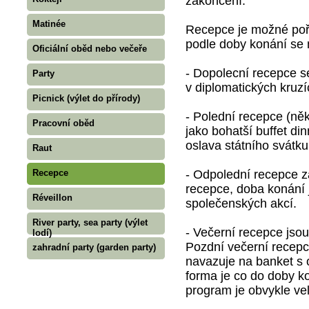
zakončení.
Matinée
Recepce je možné pořá
podle doby konání se 
Oficiální oběd nebo večeře
- Dopolecní recepce se
Party
v diplomatických kruzíc
Picnick (výlet do přírody)
- Polední recepce (ně
Pracovní oběd
jako bohatší buffet di
oslava státního svátku
Raut
- Odpolední recepce za
Recepce
recepce, doba konání 
Réveillon
společenských akcí.
River party, sea party (výlet
- Večerní recepce jso
lodí)
Pozdní večerní recepc
zahradní party (garden party)
navazuje na banket s
forma je co do doby k
program je obvykle vel