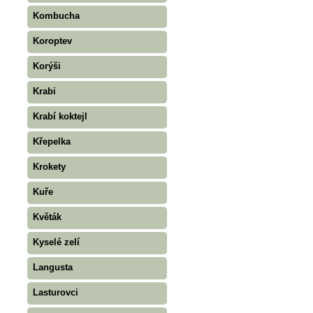
Kombucha
Koroptev
Korýši
Krabi
Krabí koktejl
Křepelka
Krokety
Kuře
Květák
Kyselé zelí
Langusta
Lasturovci