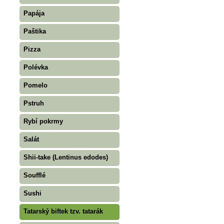
Papája
Paštika
Pizza
Polévka
Pomelo
Pstruh
Rybí pokrmy
Salát
Shii-take (Lentinus edodes)
Soufflé
Sushi
Tatarský biftek tzv. tatarák