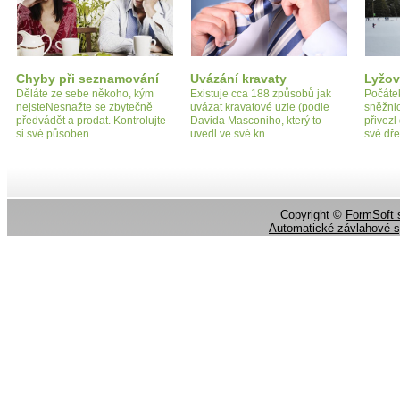
Chyby při seznamování
Uvázání kravaty
Lyžov
Děláte ze sebe někoho, kým
Existuje cca 188 způsobů jak
Počátek
nejsteNesnažte se zbytečně
uvázat kravatové uzle (podle
sněžni
předvádět a prodat. Kontrolujte
Davida Masconiho, který to
přivezl
si své působen…
uvedl ve své kn…
své dř
Copyright ©
FormSoft s
Automatické závlahové 