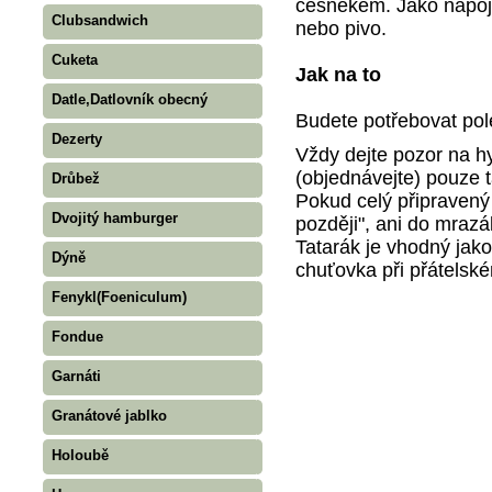
česnekem. Jako nápoj
Clubsandwich
nebo pivo.
Cuketa
Jak na to
Datle,Datlovník obecný
Budete potřebovat polé
Dezerty
Vždy dejte pozor na hy
(objednávejte) pouze ta
Drůbež
Pokud celý připravený
Dvojitý hamburger
později", ani do mrazá
Tatarák je vhodný jako
Dýně
chuťovka při přátelsk
Fenykl(Foeniculum)
Fondue
Garnáti
Granátové jablko
Holoubě