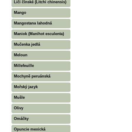
Liči čínské (Litchi chinensis)
Mango
Mangostana lahodná
Maniok (Manihot esculenta)
Mučenka jedlá
Meloun
Millefeuille
Mochyně peruánská
Mořský jazyk
Mušle
Olivy
Omáčky
Opuncie mexická