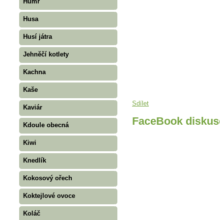
Humr
Husa
Husí játra
Jehněčí kotlety
Kachna
Kaše
Sdílet
Kaviár
FaceBook diskus
Kdoule obecná
Kiwi
Knedlík
Kokosový ořech
Koktejlové ovoce
Koláč