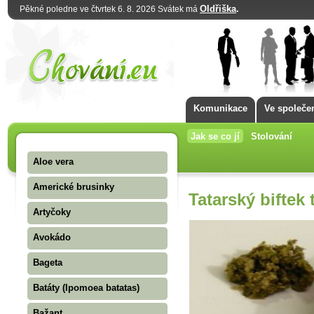
Oldřiška
.
Pěkné poledne ve čtvrtek 6. 8. 2026 Svátek má
Komunikace
Ve společe
Jak se co jí
Stolování
Aloe vera
Americké brusinky
Tatarský biftek 
Artyčoky
Avokádo
Bageta
Batáty (Ipomoea batatas)
Bažant