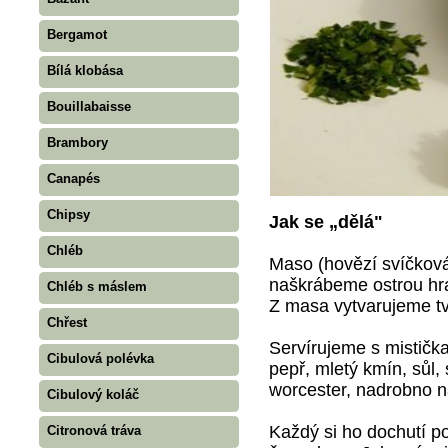
Bergamot
Bílá klobása
Bouillabaisse
Brambory
Canapés
Chipsy
Jak se „dělá"
Chléb
Maso (hovězí svíčková
naškrábeme ostrou hra
Chléb s máslem
Z masa vytvarujeme tva
Chřest
Servírujeme s mistička
Cibulová polévka
pepř, mletý kmín, sůl,
worcester, nadrobno n
Cibulový koláč
Každý si ho dochutí p
Citronová tráva