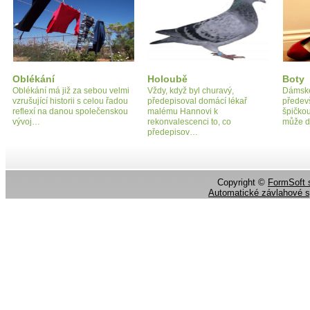
Oblékání
Holoubě
Boty
Oblékání má již za sebou velmi
Vždy, když byl churavý,
Dámské
vzrušující historii s celou řadou
předepisoval domácí lékař
předevš
reflexí na danou společenskou
malému Hannovi k
špičko
vývoj…
rekonvalescenci to, co
může d
předepisov…
Copyright ©
FormSoft s
Automatické závlahové 