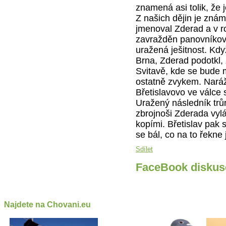
znamená asi tolik, že j
Z našich dějin je znám 
jmenoval Zderad a v r
zavražděn panovníkov
uražená ješitnost. Když
Brna, Zderad podotkl, 
Svitavě, kde se bude m
ostatně zvykem. Nará
Břetislavovo ve válce 
Uražený následník trůn
zbrojnoši Zderada vylá
kopími. Břetislav pak
se bál, co na to řekne 
Sdílet
FaceBook diskus
Najdete na Chovani.eu