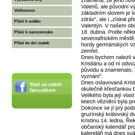
znamená, že jeho nosi
Valeriů, ale původní v
Velikonoce
základním slovem je lat
zdráv", ale i „získat 
Přání k svátku
Valentýn. V našem ob
18. dubna. Podle něk
Přání k narozeninám
severoafrickém městě 
Přání ke dni matek
hordy germánských Van
zemřel.
Dnes bychom nalezli v
Kristiánu a od ní odvo
původu a znamenalo, 
vyznání".
Dnes oslavovaná Kristin
skutečně křesťankou b
Velikého byla její vla
letech věznění byla pr
Dokonce se jí prý poda
gruzínský královský dv
Kristinu 14. ledna, Ře
občanský kalendář pr
kalendáři má dnes svá