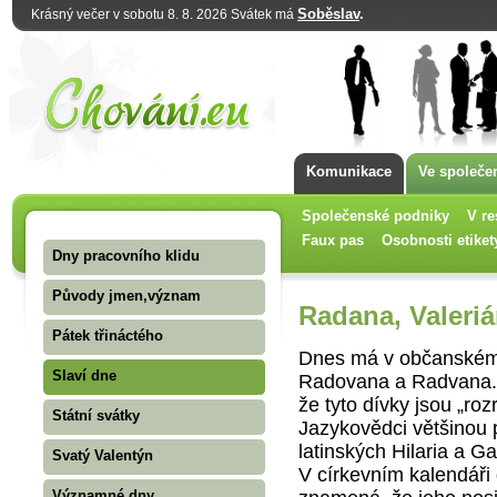
Soběslav
.
Krásný večer v sobotu 8. 8. 2026 Svátek má
Komunikace
Ve společe
Společenské podniky
V re
Faux pas
Osobnosti etiket
Dny pracovního klidu
Původy jmen,význam
Radana, Valerián
Pátek třináctého
Dnes má v občanském 
Slaví dne
Radovana a Radvana. J
že tyto dívky jsou „roz
Státní svátky
Jazykovědci většinou 
latinských Hilaria a G
Svatý Valentýn
V církevním kalendáři
Významné dny