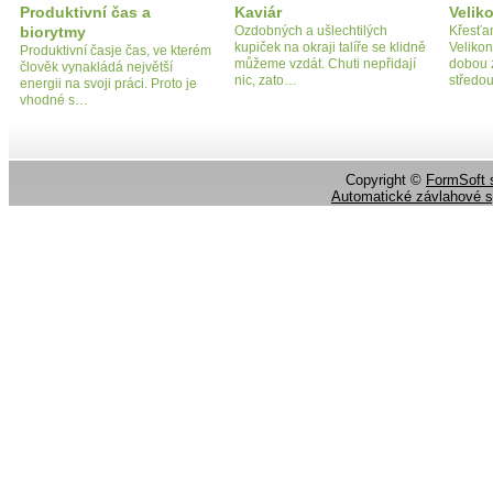
Produktivní čas a
Kaviár
Velik
biorytmy
Ozdobných a ušlechtilých
Křesťan
kupiček na okraji talíře se klidně
Velikon
Produktivní časje čas, ve kterém
můžeme vzdát. Chuti nepřidají
dobou 
člověk vynakládá největší
nic, zato…
středo
energii na svoji práci. Proto je
vhodné s…
Copyright ©
FormSoft s
Automatické závlahové 