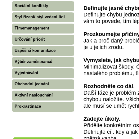
Sociální konflikty
Definujte jasně chyb
Definujte chybu jedno
Styl řízení/ styl vedení lidí
vám to povede, tím lé
Timemanagement
Prozkoumejte příčiny
Určování priorit
Jak a proč daný problém
je u jejich zrodu.
Úspěšná komunikace
Vymyslete, jak chybu
Výběr zaměstnanců
Minimalizovat škody. 
nastalého problému, t
Vyjednávání
Obchodní jednání
Rozhodněte co dál
.
Další fáze je problém 
Aktivní naslouchání
chybou naložíte. Všichn
ale musí se umět rych
Prokrastinace
Zadejte úkoly.
Přidělte konkrétním os
Definujte cíl, kdy a j
zpětná vazba.