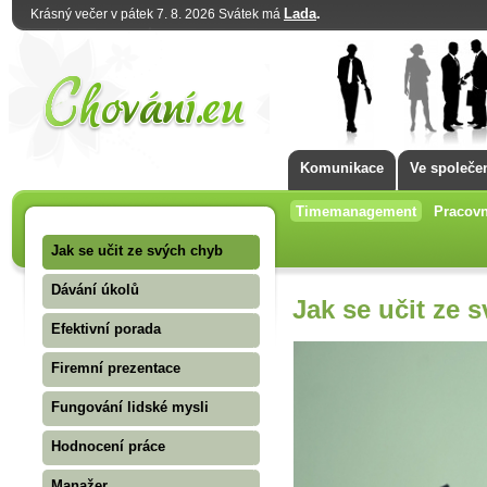
Lada
.
Krásný večer v pátek 7. 8. 2026 Svátek má
Komunikace
Ve společe
Timemanagement
Pracovn
Jak se učit ze svých chyb
Dávání úkolů
Jak se učit ze 
Efektivní porada
Firemní prezentace
Fungování lidské mysli
Hodnocení práce
Manažer