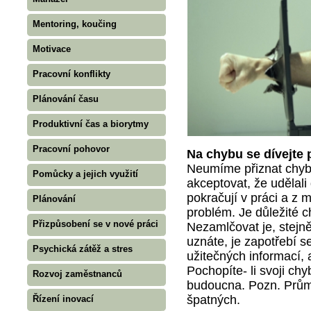
Mentoring, koučing
Motivace
Pracovní konflikty
Plánování času
Produktivní čas a biorytmy
Pracovní pohovor
Na chybu se dívejte 
Neumíme přiznat chybu
Pomůcky a jejich využití
akceptovat, že udělal
pokračují v práci a z
Plánování
problém. Je důležité c
Přizpůsobení se v nové práci
Nezamlčovat je, stejn
uznáte, je zapotřebí s
Psychická zátěž a stres
užitečných informací,
Pochopíte- li svoji ch
Rozvoj zaměstnanců
budoucna. Pozn. Průmě
špatných.
Řízení inovací