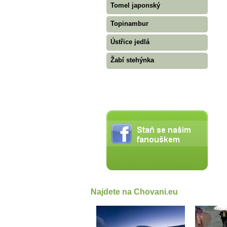
Tomel japonský
Topinambur
Ústřice jedlá
Žabí stehýnka
Najdete na Chovani.eu