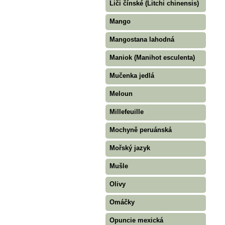
Liči čínské (Litchi chinensis)
Mango
Mangostana lahodná
Maniok (Manihot esculenta)
Mučenka jedlá
Meloun
Millefeuille
Mochyně peruánská
Mořský jazyk
Mušle
Olivy
Omáčky
Opuncie mexická