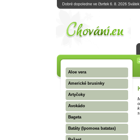
Dobré dopoledne ve čtvrtek 6. 8. 2026 Sváte
Aloe vera
Americké brusinky
Artyčoky
M
o
Avokádo
k
s
Bageta
Batáty (Ipomoea batatas)
Bažant