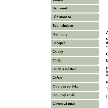
Bergamot
Bílá klobása
Bouillabaisse
A
Brambory
M
d
Canapés
v
Chipsy
C
Chléb
M
T
j
Chléb s máslem
n
u
Chřest
R
Cibulová polévka
S
Cibulový koláč
Citronová tráva