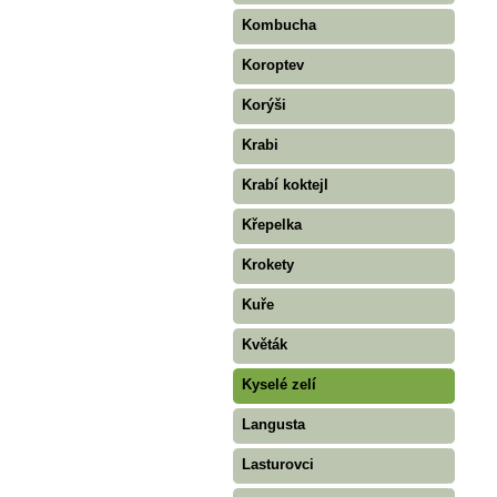
Kombucha
Koroptev
Korýši
Krabi
Krabí koktejl
Křepelka
Krokety
Kuře
Květák
Kyselé zelí
Langusta
Lasturovci