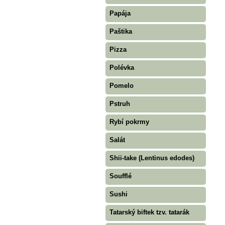
Papája
Paštika
Pizza
Polévka
Pomelo
Pstruh
Rybí pokrmy
Salát
Shii-take (Lentinus edodes)
Soufflé
Sushi
Tatarský biftek tzv. tatarák