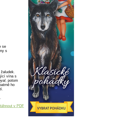
e se
iny s
 žaludek.
ící vína s
oyal
, potom
patrně ho
í.
.
táhnout v PDF