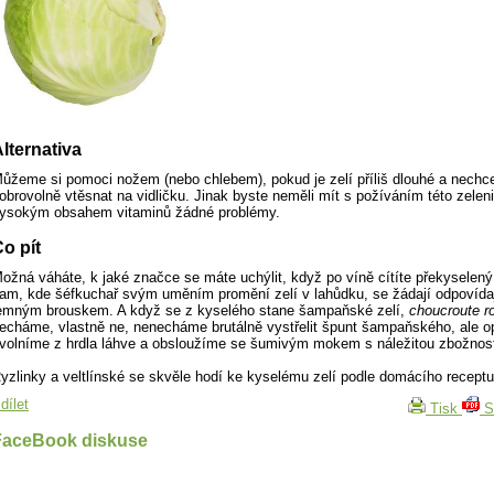
lternativa
ůžeme si pomoci nožem (nebo chlebem), pokud je zelí příliš dlouhé a nechc
obrovolně vtěsnat na vidličku. Jinak byste neměli mít s požíváním této zelen
ysokým obsahem vitaminů žádné problémy.
o pít
ožná váháte, k jaké značce se máte uchýlit, když po víně cítíte překyselený
am, kde šéfkuchař svým uměním promění zelí v lahůdku, se žádají odpovídaj
emným brouskem. A když se z kyselého stane šampaňské zelí,
choucroute r
echáme, vlastně ne, nenecháme brutálně vystřelit špunt šampaňského, ale o
volníme z hrdla láhve a obsloužíme se šumivým mokem s náležitou zbožnost
yzlinky a veltlínské se skvěle hodí ke kyselému zelí podle domácího receptu
dílet
Tisk
S
FaceBook diskuse