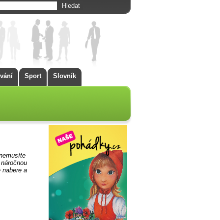
vání
Sport
Slovník
 nemusíte
i náročnou
e nabere a