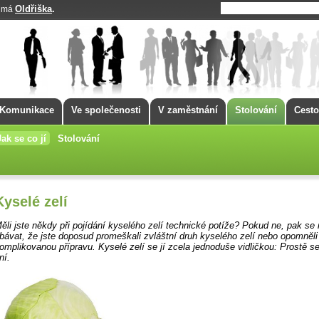
Oldřiška
.
k má
Komunikace
Ve společenosti
V zaměstnání
Stolování
Cesto
Jak se co jí
Stolování
Kyselé zelí
ěli jste někdy při pojídání kyselého zelí technické potíže? Pokud ne, pak se
bávat, že jste doposud promeškali zvláštní druh kyselého zelí nebo opomněl
omplikovanou přípravu. Kyselé zelí se jí zcela jednoduše vidličkou: Prostě s
ní.