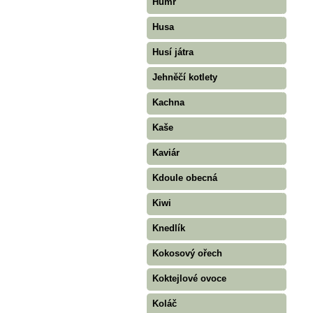
Humr
Husa
Husí játra
Jehněčí kotlety
Kachna
Kaše
Kaviár
Kdoule obecná
Kiwi
Knedlík
Kokosový ořech
Koktejlové ovoce
Koláč