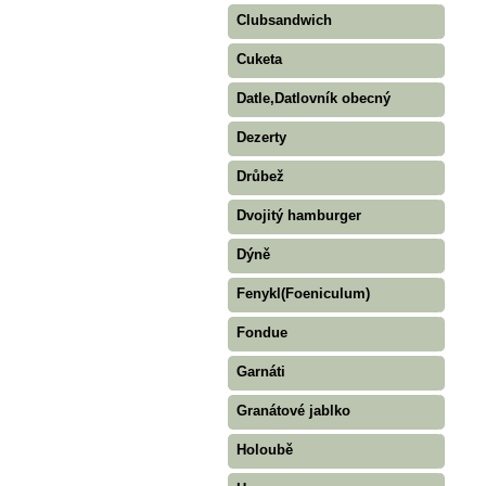
Clubsandwich
Cuketa
Datle,Datlovník obecný
Dezerty
Drůbež
Dvojitý hamburger
Dýně
Fenykl(Foeniculum)
Fondue
Garnáti
Granátové jablko
Holoubě