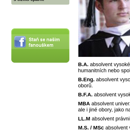
B.A.
absolvent vysoké
humanitních nebo spo
B.Eng.
absolvent vys
oborů.
B.F.A.
absolvent vyso
MBA
absolvent unive
ale i jiné obory, jako n
LL.M
absolvent právni
M.S. / MSc
absolvent 