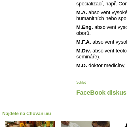
specializací, např. C
M.A.
absolvent vysoké
humanitních nebo spo
M.Eng.
absolvent vys
oborů.
M.F.A.
absolvent vyso
M.Div.
absolvent teolo
semináře).
M.D.
doktor medicíny, 
Sdílet
FaceBook diskus
Najdete na Chovani.eu