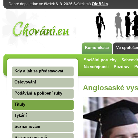
Oldřiška
.
Dobré dopoledne ve čtvrtek 6. 8. 2026 Svátek má
Komunikace
Ve společe
Sociální poruchy
Sebeovl
Na veřejnosti
Pozdrav
P
Kdy a jak se představovat
Oslovování
Anglosaské vys
Podávání a políbení ruky
Tituly
Tykání
Seznamování
S cizinci opatrně