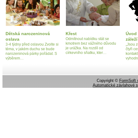
Dětská narozeninová
Křest
Úvod -
oslava
Odmítnout nabídku stát se
záleží
kmotrem bez vážného důvodu
3-4 týdny před oslavou Zvolte si
„Jsou z
je urážka. Na rozdíl od
téma, v jakém duchu se bude
čtyři c
církevního sňatku, kter…
narozeninová párky pořádat. S
kontak
výběrem…
vyhodn
Copyright ©
FormSoft s
Automatické závlahové 