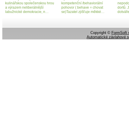
kulinářskou společenskou hrou
kompetenční /behaviorální
nepodc
a výrazem neliberálnější
pohovor ( behave = chovat
dortů. 
labužnické demokracie, n…
se)Tazatel zjišťuje měkké…
dotváře
Copyright ©
FormSoft s
Automatické závlahové 