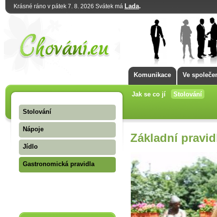
Lada
.
Krásné ráno v pátek 7. 8. 2026 Svátek má
Komunikace
Ve společe
Jak se co jí
Stolování
Stolování
Nápoje
Základní pravid
Jídlo
Gastronomická pravidla