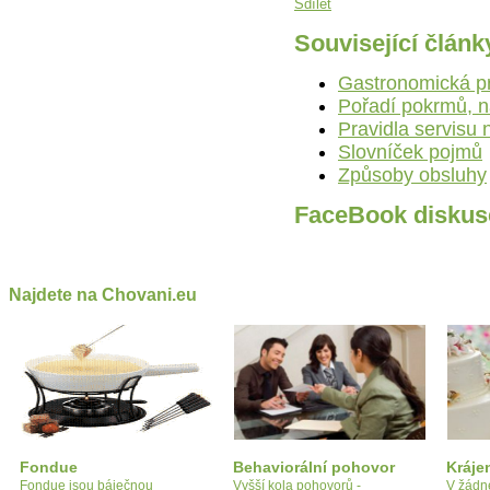
Sdílet
Související článk
Gastronomická pr
Pořadí pokrmů, ná
Pravidla servisu
Slovníček pojmů
Způsoby obsluhy
FaceBook diskus
Najdete na Chovani.eu
Fondue
Behaviorální pohovor
Kráje
Fondue jsou báječnou
Vyšší kola pohovorů -
V žádn