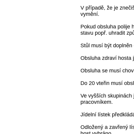
V případě, že je zneč
vymění.
Pokud obsluha polije 
stavu popř. uhradit z
Stůl musí být doplněn 
Obsluha zdraví hosta 
Obsluha se musí chova
Do 20 vteřin musí obs
Ve vyšších skupinách 
pracovníkem.
Jídelní lístek předklá
Odložený a zavřený lí
host vybráno.