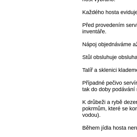
Každého hosta eviduj
Před provedením servi
inventáře.
Nápoj objednáváme až 
Stůl obsluhuje obsluha
Talíř a sklenici klade
Případné pečivo serví
tak do doby podávání
K drůbeži a rybě dezert
pokrmům, které se kon
vodou).
Během jídla hosta ner