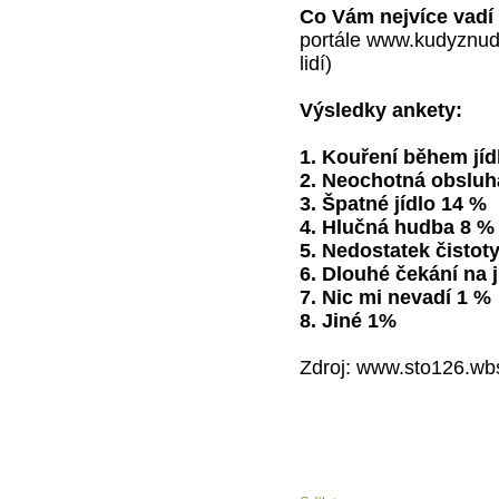
Co Vám nejvíce vadí
portále www.kudyznud
lidí)
Výsledky ankety:
1. Kouření během jíd
2. Neochotná obsluh
3. Špatné jídlo 14 %
4. Hlučná hudba 8 %
5. Nedostatek čistot
6. Dlouhé čekání na j
7. Nic mi nevadí 1 %
8. Jiné 1%
Zdroj: www.sto126.wb