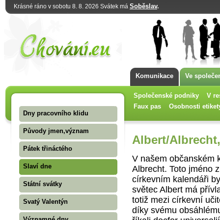
Soběslav
.
Krásné ráno v sobotu 8. 8. 2026 Svátek má
Komunikace
Ve společe
Společenské podniky
V re
Faux pas
Osobnosti etiket
Dny pracovního klidu
Původy jmen,význam
Albert/Albrech
Pátek třináctého
V našem občanském ka
Slaví dne
Albrecht. Toto jméno
církevním kalendáři b
Státní svátky
světec Albert má přívla
totiž mezi církevní uči
Svatý Valentýn
díky svému obsáhlému
Významné dny