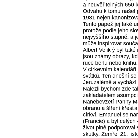
a neuvěřitelných 650 le
Odvahu k tomu našel pa
1931 nejen kanonizoval
Tento papež jej také u
protože podle jeho slo
nejvyššího stupně, a j
může inspirovat souča
Albert Velik ý byl tak
jsou známy obrazy, kde
ruce berlu nebo knihu.
V církevním kalendáři
svátků. Ten dnešní s
Jeruzalémě a vychází 
Nalezli bychom zde t
zakladatelem asumpcio
Nanebevzetí Panny Mar
obranu a šíření křesťa
církví. Emanuel se na
(Francie) a byl celých
život plně podporoval 
skutky. Zemřel 21. li