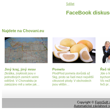
Sdílet
FaceBook diskus
Najdete na Chovani.eu
Jiný kraj, jiný mrav
Pomelo
Řeč t
Zkrátka, zvyklosti jsou v
PlodPlod pomela dorůstá až
Jde o ř
jednotlivých zemích velmi
5kg, proto se řadí mezi největší
bychom 
odlišné. V Chorvatsku je
citrusové plody. V obchodech
Víc ne
zakázáno mít u sebe jak…
jsou většin…
řeči p
Copyright ©
FormSoft s
Automatické závlahové 