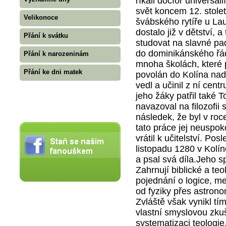
říkali docfor universalií
svět koncem 12. stolet
Velikonoce
švábského rytíře u La
dostalo již v dětství, 
Přání k svátku
studovat na slavné pad
do dominikánského řád
Přání k narozeninám
mnoha školách, které 
Přání ke dni matek
povolán do Kolína nad
vedl a učinil z ní cen
jeho žáky patřil také
navazoval na filozofii
následek, že byl v ro
tato práce jej neuspok
vrátil k učitelství. Po
listopadu 1280 v Kolí
a psal svá díla.Jeho s
Zahrnují biblické a teo
pojednání o logice, me
od fyziky přes astronomi
Zvláště však vynikl tí
vlastní smyslovou zkuš
systematizaci teologie