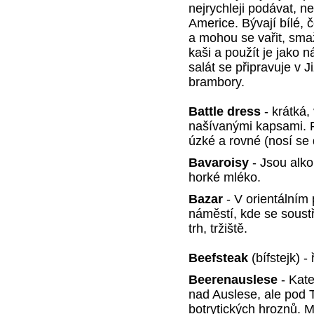
nejrychleji podávat, ne
Americe. Bývají bílé, 
a mohou se vařit, sma
kaši a použít je jako 
salát se připravuje v 
brambory.
Battle dress
- krátká
našívanými kapsami. P
úzké a rovné (nosí se 
Bavaroisy
- Jsou alko
horké mléko.
Bazar
- V orientálním 
náměstí, kde se soust
trh, tržiště.
Beefsteak
(bífstejk) 
Beerenauslese
- Kate
nad Auslese, ale pod 
botrytických hroznů. M