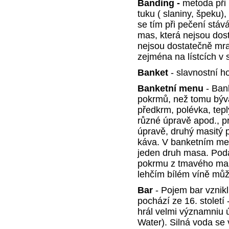
Banding -
metoda při 
tuku ( slaniny, špeku)
se tím při pečení stáv
mas, která nejsou dos
nejsou dostatečně mr
zejména na lístcích v 
Banket
- slavnostní ho
Banketní menu
- Ban
pokrmů, než tomu býva
předkrm, polévka, tep
různé úpravě apod., p
úpravě, druhý masitý 
káva. V banketním men
jeden druh masa. Pod
pokrmu z tmavého masa
lehčím bílém víně můž
Bar
- Pojem bar vznikl
pochází ze 16. století
hrál velmi významniu ú
Water). Silná voda se