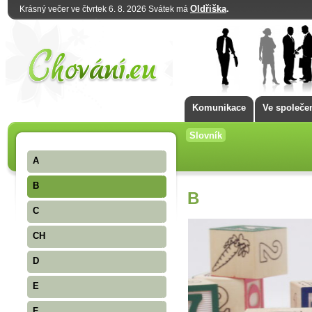
Oldřiška
.
Krásný večer ve čtvrtek 6. 8. 2026 Svátek má
Komunikace
Ve společe
Slovník
A
B
B
C
CH
D
E
F