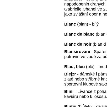
napodobenin drahých 
Gabrielle Chanel ve 20.
jako zvláštní obor a n
Blanc
(blan) - bílý
Blanc de blanc
(blan 
Blanc de noir
(blan d 
Blanšírování
- Spařen
potravin ve vodě za úč
Blau, bleu
(blé) - pr
Blejzr
- dámské i páns
zlaté nebo stříbrné kn
sportovní klubové sak
Blini
- Lívance z poha
kaviáru nebo k lososu.
Blutig
(blůtyk) - krva