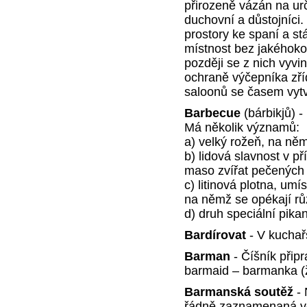
přirozeně vázán na urč
duchovní a důstojníci. 
prostory ke spaní a stá
místnost bez jakéhok
později se z nich vyvi
ochraně výčepníka zříd
saloonů se časem vytv
Barbecue
(bárbikjů) 
Má několik významů:
a) velký rožeň, na ně
b) lidová slavnost v př
maso zvířat pečených 
c) litinová plotna, um
na němž se opékají r
d) druh speciální pika
Bardírovat
- V kuchařs
Barman
- Číšník přip
barmaid – barmanka (
Barmanská soutěž
- 
řádně zaznamenaná ve 