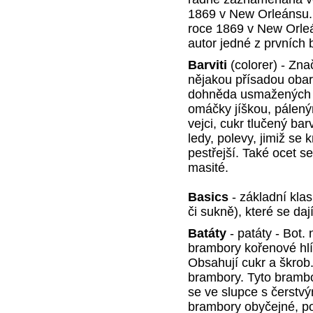
1869 v New Orleánsu.
roce 1869 v New Orle
autor jedné z prvních
Barviti
(colorer) - Zna
nějakou přísadou obar
dohněda usmažených ja
omáčky jíškou, pálen
vejci, cukr tlučený b
ledy, polevy, jimiž se 
pestřejší. Také ocet se
masité.
Basics
- základní klas
či sukně), které se d
Batáty
- patáty - Bot
brambory kořenové hlíz
Obsahují cukr a škrob.
brambory. Tyto brambo
se ve slupce s čerstvý
brambory obyčejné, po