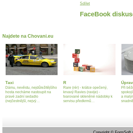
Sdílet
FaceBook diskus
Najdete na Chovani.eu
Taxi
R
Úprav
Dámu, nevěstu, nejdůležitějšího
Rare (rér) - krátce opečený,
Při běž
hosta necháme nastoupit na
krvavý Ravies (ravije) -
spokoj
pravé zadní sedadlo
tvarované skleněné nádobky k
a malým
(nejčestnější, nejvý…
servisu předkrmů…
snadně
Copyright ©
FormSoft s