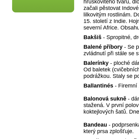
hruškovitého tvaru, dlo
začali pěstovat Indové
lilkovitým rostlinám. 
15. století z Indie. H
severní Africe. Obsahu
Bakšiš
- Spropitné, d
Balené příbory
- Se p
zvládnutí při stále se 
Balerínky
- ploché dá
Od baletek (cvičebních
podrážkou. Staly se p
Ballantinés
- Firemní
Balonová sukně
- dá
stažená. V první polovi
koktejlových šatů. Dne
Bandeau
- podprsenka
který prsa zplošťuje.