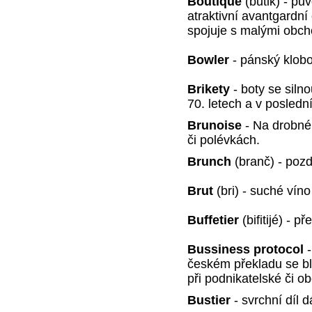
Boutique
(butik) - pů
atraktivní avantgardní
spojuje s malými obch
Bowler
- pánský klobo
Brikety
- boty se siln
70. letech a v poslední
Brunoise
- Na drobné
či polévkách.
Brunch
(branč) - poz
Brut
(bri) - suché víno
Buffetier
(bifitijé) - p
Bussiness protocol
-
českém překladu se bl
při podnikatelské či ob
Bustier
- svrchní díl