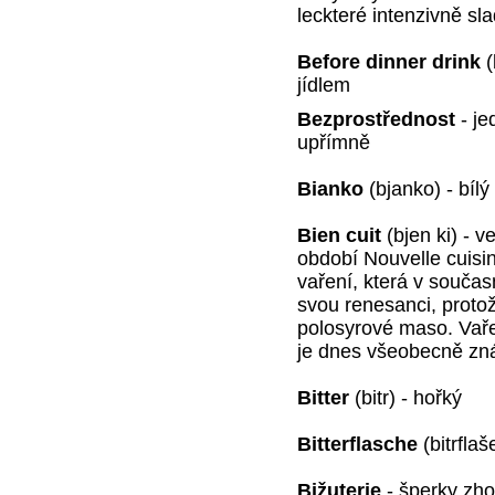
leckteré intenzivně sl
Before dinner drink
(
jídlem
Bezprostřednost
- je
upřímně
Bianko
(bjanko) - bílý
Bien cuit
(bjen ki) - 
období Nouvelle cuis
vaření, která v součas
svou renesanci, proto
polosyrové maso. Vaře
je dnes všeobecně zná
Bitter
(bitr) - hořký
Bitterflasche
(bitrflaš
Bižuterie
- šperky zh