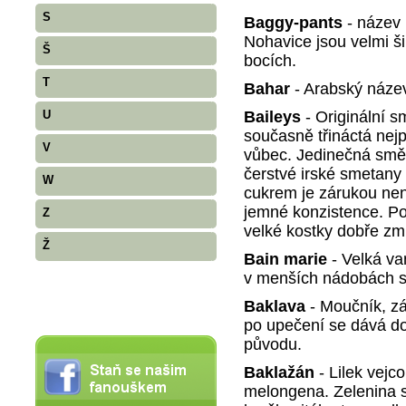
S
Baggy-pants
- název 
Nohavice jsou velmi ši
Š
bocích.
T
Bahar
- Arabský náze
Baileys
- Originální s
U
současně třináctá nej
V
vůbec. Jedinečná smě
čerstvé irské smetany
W
cukrem je zárukou nen
jemné konzistence. Pod
Z
velké kostky dobře zm
Ž
Bain marie
- Velká va
v menších nádobách se 
Baklava
- Moučník, zá
po upečení se dává do
původu.
Baklažán
- Lilek vejco
melongena. Zelenina s