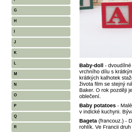
G
H
I
J
K
L
Baby-doll
- dvoudílné 
vrchního dílu s krátk
M
krátkých kalhotek sta
života film se stejný n
N
Baker. O rok později j
O
oblečení.
Baby potatoes
- Malé
P
v indické kuchyni. Býv
Q
Bageta
(francouz.) - 
rohlík. Ve Francii dru
R