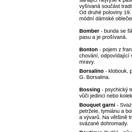
vyšívaná součást trad
Od druhé poloviny 19. s
módní dámské oblečen
Bomber
- bunda se ši
pasu a je prošívaná.
Bonton
- pojem z fra
chování, odpovídajíc
mravy.
Borsalino
- klobouk, 
G. Borsalina.
Bossing
- psychický 
vůči jedinci nebo kolek
Bouquet garni
- Svaze
petržele, tymiánu a b
a vývarů. Na většině t
svázané dohromady.