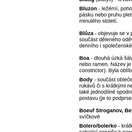
Bluzon
- ležérní, poh
pásku nebo pruhu plete
minulého století.
Blůza
- objevuje se v 
součást děleného oděv
denního i společenské
Boa
- dlouhá úzká šál
nebo ramen. Název je
constrictor). Byla oblíb
Body
- součást oblečen
rukávů či s krátkými n
také jednodílné spodní
postavu (je to podprse
Boeuf Stroganov, Be
svíčkové
Bolero/bolerko
- krát
sahající nejvýše k pas