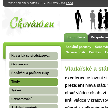
Lada
.
Pěkné poledne v pátek 7. 8. 2026 Svátek má
Komunikace
Ve společe
Sociální poruchy
Sebeovl
Na veřejnosti
Pozdrav
P
Kdy a jak se představovat
Oslovování
Vladařské a stát
Podávání a políbení ruky
excelence
oslovení st
Tituly
prezident
hlava státu 
Tykání
císař
vládce císařství
Seznamování
král
vládce v královstv
vévoda, velkovévod
S cizinci opatrně