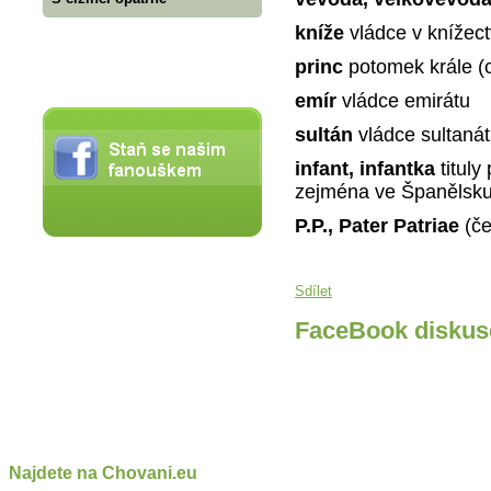
kníže
vládce v knížect
princ
potomek krále (c
emír
vládce emirátu
sultán
vládce sultaná
infant, infantka
titul
zejména ve Španělsk
P.P., Pater Patriae
(če
Sdílet
FaceBook diskus
Najdete na Chovani.eu