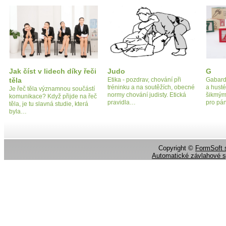
Jak číst v lidech díky řeči
Judo
G
těla
Etika - pozdrav, chování při
Gabard
tréninku a na soutěžích, obecné
a husté
Je řeč těla významnou součástí
normy chování judisty. Etická
šikmým
komunikace? Když přijde na řeč
pravidla…
pro pá
těla, je tu slavná studie, která
byla…
Copyright ©
FormSoft s
Automatické závlahové 