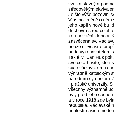
vzniká slavný a podman
středověkým ekvivale
Je ště výše pozdvihl sv
Vlastno¬ručně o něm s
jeho kapli v nově bu¬d
duchovní střed celého
korunovační klenoty. K
zasvěcena sv. Václavu
pouze do¬časně propůj
bude vykonavatelem s
Tak é M. Jan Hus pokl
světce a husité, kteří s
svatováclavskému chorá
výhradně katolickým s
národním symbolem. J
i pražské univerzity. 
všechny významné udál
byly před jeho sochou
a v roce 1918 zde by
republika. Václavské
událostí našich modern