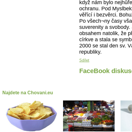
když nám bylo nejhůře,
ochranu. Pod Myslbeko
věřící i bezvěrci. Bohu
Po všech¬ny časy vša
suverenity a svobody
obsahem natolik, že p
církve a stala se symb
2000 se stal den sv. 
republiky.
Sdílet
FaceBook diskus
Najdete na Chovani.eu