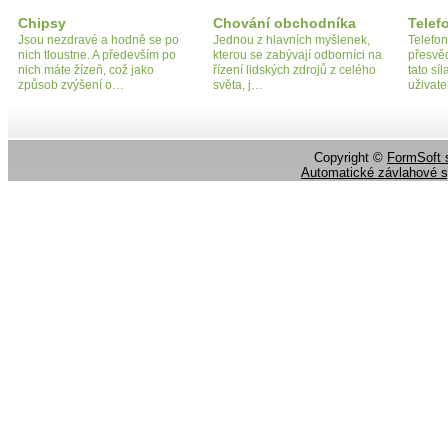
Chipsy
Chování obchodníka
Telef
Jsou nezdravé a hodně se po
Jednou z hlavních myšlenek,
Telefo
nich tloustne. A především po
kterou se zabývají odborníci na
přesvěd
nich máte žízeň, což jako
řízení lidských zdrojů z celého
tato síl
způsob zvýšení o…
světa, j…
uživate
Copyright ©
FormSoft s
Automatické závlahové 