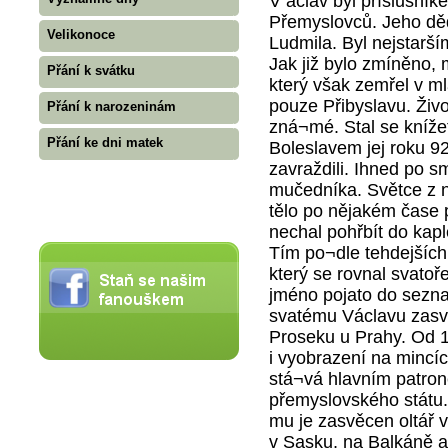
V áclav byl příslušník
Přemyslovců. Jeho děd
Velikonoce
Ludmila. Byl nejstarší
Jak již bylo zmíněno, 
Přání k svátku
který však zemřel v m
pouze Přibyslavu. Živ
Přání k narozeninám
zná¬mé. Stal se knížet
Přání ke dni matek
Boleslavem jej roku 9
zavraždili. Ihned po sm
mučedníka. Světce z n
tělo po nějakém čase p
nechal pohřbít do kapl
Tím po¬dle tehdejších 
který se rovnal svatoř
jméno pojato do sezna
svatému Václavu zasvě
Proseku u Prahy. Od 11
i vyobrazení na mincíc
stá¬vá hlavním patro
přemyslovského státu. 
mu je zasvěcen oltář v
v Sasku, na Balkáně a 