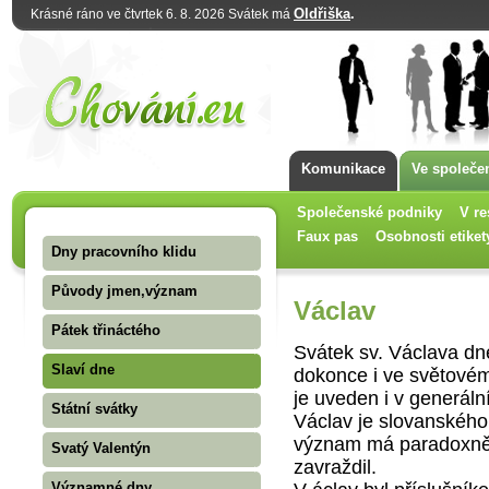
Oldřiška
.
Krásné ráno ve čtvrtek 6. 8. 2026 Svátek má
Komunikace
Ve společe
Společenské podniky
V re
Faux pas
Osobnosti etiket
Dny pracovního klidu
Původy jmen,význam
Václav
Pátek třináctého
Svátek sv. Václava dn
Slaví dne
dokonce i ve svě­tovém
je uveden i v generál
Státní svátky
Václav je slovanského
význam má paradoxně i
Svatý Valentýn
zavraždil.
Významné dny