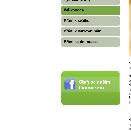
Velikonoce
Přání k svátku
Přání k narozeninám
Přání ke dni matek
a
n
l
ř
b
d
h
e
f
f
i
i
i
d
n
p