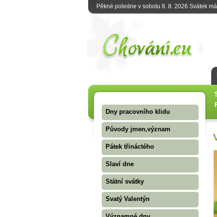
Pěkné poledne v sobotu 8. 8. 2026 Svátek m
Dny pracovního klidu
Původy jmen,význam
Pátek třináctého
Slaví dne
Státní svátky
Svatý Valentýn
Významné dny