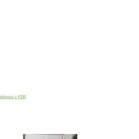
táhnout v PDF