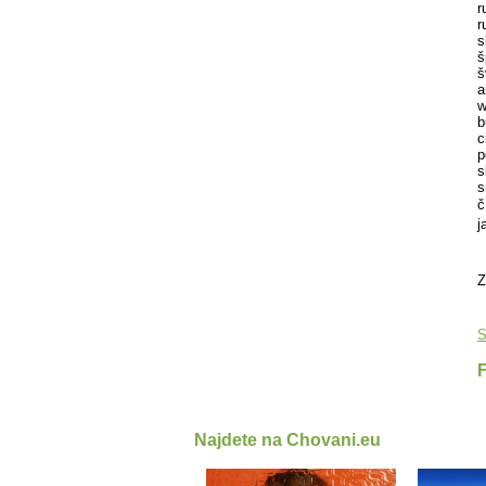
r
r
s
š
š
w
b
c
p
s
s
č
j
Z
S
Najdete na Chovani.eu