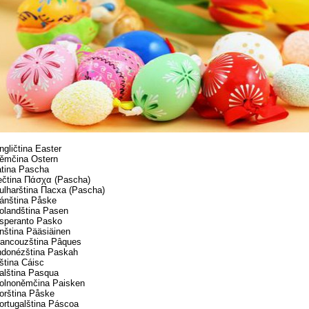
ngličtina Easter
ěmčina Ostern
atina Pascha
ečtina Πάσχα (Pascha)
ulharština Пасха (Pascha)
ánština Påske
olandština Pasen
speranto Pasko
inština Pääsiäinen
rancouzština Pâques
ndonézština Paskah
rština Cáisc
talština Pasqua
olnoněmčina Paisken
orština Påske
ortugalština Páscoa