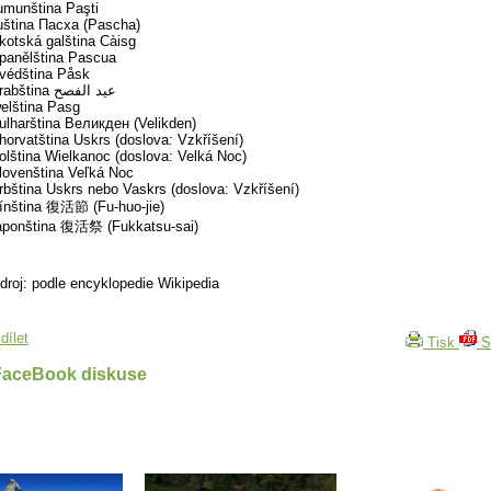
umunština Paşti
uština Пасха (Pascha)
kotská galština Càisg
panělština Pascua
védština Påsk
arabština عيد الفصح
elština Pasg
ulharština Великден (Velikden)
horvatština Uskrs (doslova: Vzkříšení)
olština Wielkanoc (doslova: Velká Noc)
lovenština Veľká Noc
rbština Uskrs nebo Vaskrs (doslova: Vzkříšení)
ínština 復活節 (Fu-huo-jie)
aponština 復活祭 (Fukkatsu-sai)
droj: podle encyklopedie Wikipedia
dílet
Tisk
S
FaceBook diskuse