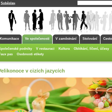
Soběslav
.
á
Komunikace
Ve společenosti
V zaměstnání
Stolování
Cesto
Společenské podniky
V restauraci
Kultura
Oblékání, líčení, účesy
Faux pas
Osobnosti etikety
Velikonoce v cizích jazycích