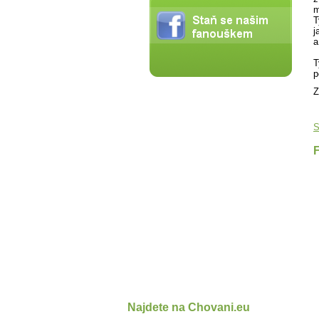
m
T
j
a
T
p
Z
S
Najdete na Chovani.eu