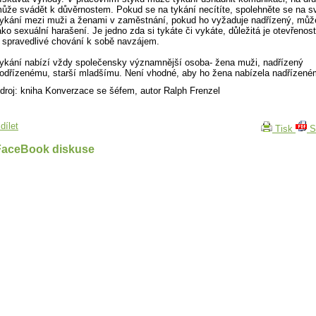
ůže svádět k důvěrnostem. Pokud se na tykání necítíte, spolehněte se na svů
ykání mezi muži a ženami v zaměstnání, pokud ho vyžaduje nadřízený, může
ako sexuální harašení. Je jedno zda si tykáte či vykáte, důležitá je otevřenost
 spravedlivé chování k sobě navzájem.
ykání nabízí vždy společensky významnější osoba- žena muži, nadřízený
odřízenému, starší mladšímu. Není vhodné, aby ho žena nabízela nadřízené
droj: kniha Konverzace se šéfem, autor Ralph Frenzel
dílet
Tisk
S
FaceBook diskuse