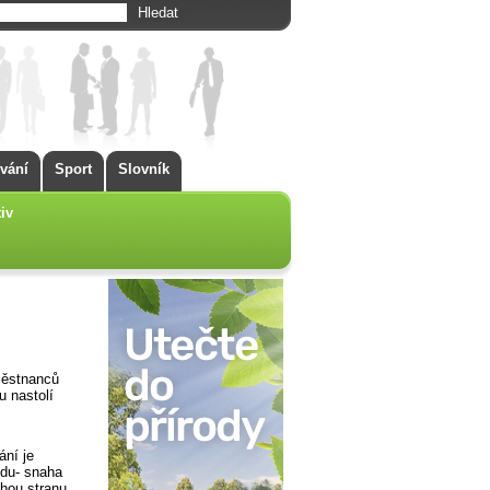
vání
Sport
Slovník
iv
městnanců
u nastolí
ání je
odu- snaha
hou stranu