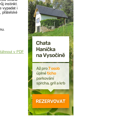
j instinkt.
 vypadat i
, přátelské
mu.
táhnout v PDF