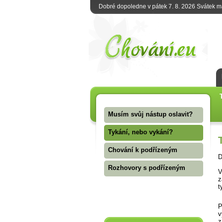
Dobré dopoledne v pátek 7. 8. 2026 Svátek 
Musím svůj nástup oslavit?
Tykání, nebo vykání?
Chování k podřízeným
D
Rozhovory s podřízeným
V
z
t
P
v
z