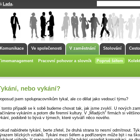
Lada
.
má
Komunikace
Ve společenosti
V zaměstnání
Stolování
Cesto
Timemanagement
Pracovní pohovor a slovník
Poprvé šéfem
Kolekt
Tykání, nebo vykání?
oposud jsem spolupracovníkům tykal, ale co dělat jako vedoucí týmu?
 tomto případě se k sobě budeme chovat tak, jak jsme zvyklí. U nových za
ačínáme vykáním a potom dle firemní kultury. V „Mladých" firmách si většino
ykání, podobně to bývá v týmech, které vytváří něco nového.
okud nabídnete tykání, berte zřetel, že druhá strana to nesmí odmítnout. Tyk
ýrazem blízkých vztahů. Tykání mezi šéfem a podřízeným může být i na šk
ískávat výhody. V pracovním styku může tykání usnadnit komunikaci, na dru