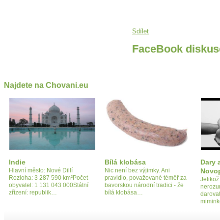
Sdílet
FaceBook diskus
Najdete na Chovani.eu
Indie
Bílá klobása
Dary 
Hlavní město: Nové Dillí
Nic není bez výjimky. Ani
Novop
Rozloha: 3 287 590 km²Počet
pravidlo, považované téměř za
Jeliko
obyvatel: 1 131 043 000Státní
bavorskou národní tradici - že
nerozum
zřízení: republik…
bílá klobása…
darovat
mimink