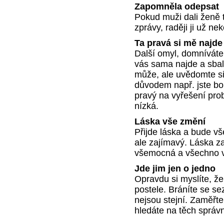
Zapomněla odepsat
Pokud muži dali ženě 
zprávy, raději ji už n
Ta pravá si mě najd
Další omyl, domníváte 
vás sama najde a sbalí
může, ale uvědomte si
důvodem např. jste boh
pravý na vyřešení pro
nízká.
Láska vše změní
Přijde láska a bude vš
ale zajímavý. Láska z
všemocná a všechno v
Jde jim jen o jedno
Opravdu si myslíte, že 
postele. Bráníte se s
nejsou stejní. Zaměřte
hledáte na těch správ