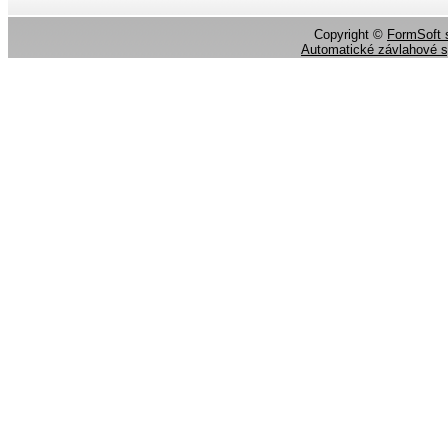
Copyright ©
FormSoft s
Automatické závlahové 