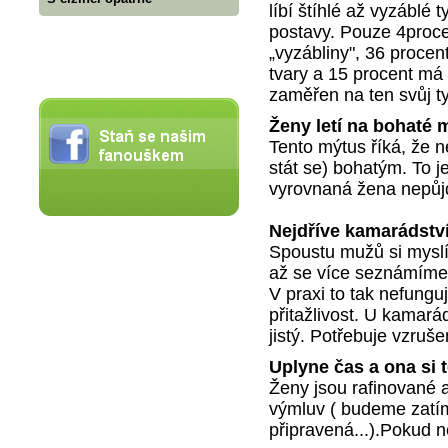
líbí štíhlé až vyzáblé 
postavy. Pouze 4procen
„vyzábliny", 36 procent
tvary a 15 procent má 
zaměřen na ten svůj ty
Ženy letí na bohaté 
Tento mýtus říká, že n
stát se) bohatým. To j
vyrovnaná žena nepůjd
Nejdříve kamarádství
Spoustu mužů si myslí
až se více seznámíme,
V praxi to tak nefunguj
přitažlivost. U kamarád
jistý. Potřebuje vzruš
Uplyne čas a ona si 
Ženy jsou rafinované 
výmluv ( budeme zatí
připravená...).Pokud 