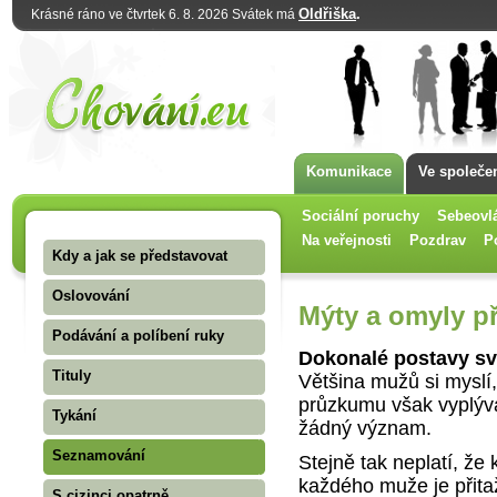
Oldřiška
.
Krásné ráno ve čtvrtek 6. 8. 2026 Svátek má
Komunikace
Ve společe
Sociální poruchy
Sebeovl
Na veřejnosti
Pozdrav
P
Kdy a jak se představovat
Oslovování
Mýty a omyly p
Podávání a políbení ruky
Dokonalé postavy s
Tituly
Většina mužů si myslí,
průzkumu však vyplývá
Tykání
žádný význam.
Seznamování
Stejně tak neplatí, že 
každého muže je přitaž
S cizinci opatrně