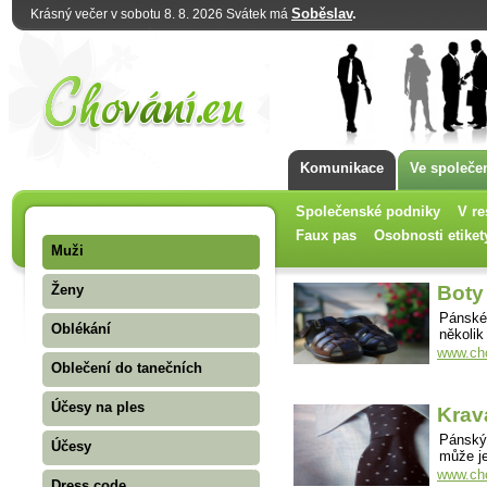
Soběslav
.
Krásný večer v sobotu 8. 8. 2026 Svátek má
Komunikace
Ve společe
Společenské podniky
V re
Faux pas
Osobnosti etiket
Muži
Ženy
Boty
Pánské 
Oblékání
několik
www.cho
Oblečení do tanečních
Účesy na ples
Krav
Pánský 
Účesy
může je
www.cho
Dress code