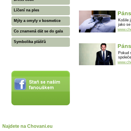
Líčení na ples
Páns
Košile 
Mýty a omyly v kosmetice
jako se
www.cho
Co znamená dát se do gala
Symbolika plášťů
Páns
Pokud 
společe
www.cho
Najdete na Chovani.eu