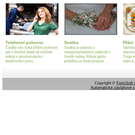
Telefonní pohovor
Svatba
Přání
Častěji vás čeká běžný pohovor,
Svatba je jednou z
Standar
ale v dnešní době se můžete
nejvýznamnějších událostí v
všechn
setkat s absolvováním i
životě rodiny. Rituál jejího
Tvoje n
telefonního poho…
průběhu je dosti proprac…
málo 
Copyright ©
FormSoft s
Automatické závlahové 