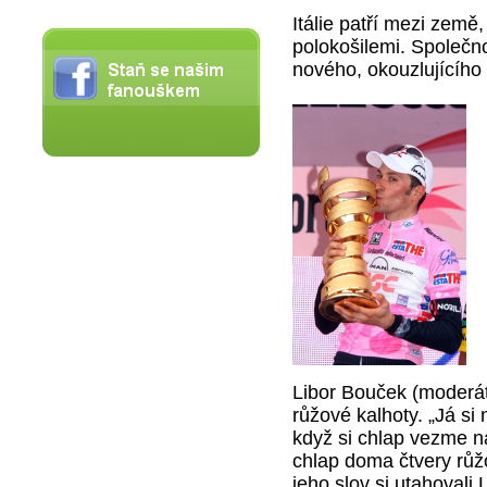
Itálie patří mezi země,
polokošilemi. Společn
nového, okouzlujícího
Libor Bouček (moderáto
růžové kalhoty. „Já si
když si chlap vezme n
chlap doma čtvery růž
jeho slov si utahoval