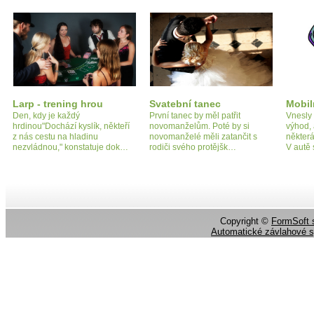
Larp - trening hrou
Svatební tanec
Mobil
Den, kdy je každý
První tanec by měl patřit
Vnesly
hrdinou"Dochází kyslík, někteří
novomanželům. Poté by si
výhod, 
z nás cestu na hladinu
novomanželé měli zatančit s
některá
nezvládnou," konstatuje dok…
rodiči svého protějšk…
V autě
Copyright ©
FormSoft s
Automatické závlahové 