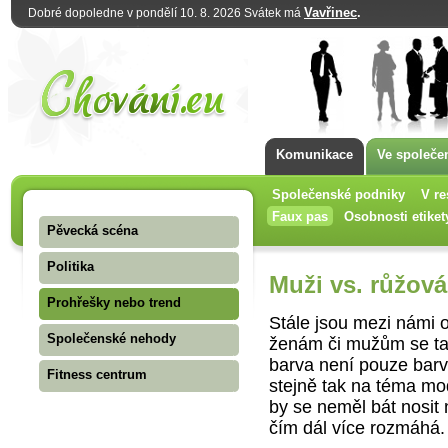
Vavřinec
.
Dobré dopoledne v pondělí 10. 8. 2026 Svátek má
Komunikace
Ve společe
Společenské podniky
V re
Faux pas
Osobnosti etiket
Pěvecká scéna
Politika
Muži vs. růžová
Prohřešky nebo trend
Stále jsou mezi námi 
Společenské nehody
ženám či mužům se tat
barva není pouze barv
Fitness centrum
stejně tak na téma mo
by se neměl bát nosit
čím dál více rozmáhá.