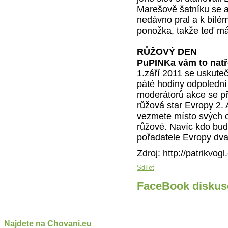
Marešově šatníku se a
nedávno pral a k bílé
ponožka, takže teď m
RŮŽOVÝ DEN
PuPINKa vám to natře
1.září 2011 se uskuteč
páté hodiny odpolední
moderátorů akce se př
růžová star Evropy 2. 
vezmete místo svých 
růžové. Navíc kdo bud
pořadatele Evropy dva 
Zdroj: http://patrikvogl
Sdílet
FaceBook diskus
Najdete na Chovani.eu