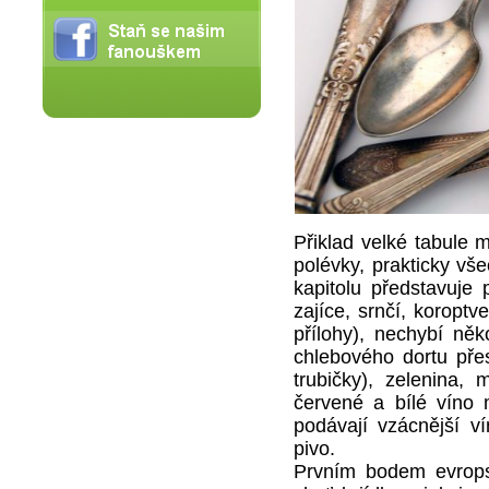
Přiklad velké tabule
polévky, prakticky vš
kapitolu představuje 
zajíce, srnčí, koroptv
přílohy), nechybí ně
chlebového dortu pře
trubičky), zelenina,
červené a bílé víno 
podávají vzácnější ví
pivo.
Prvním bodem evrops