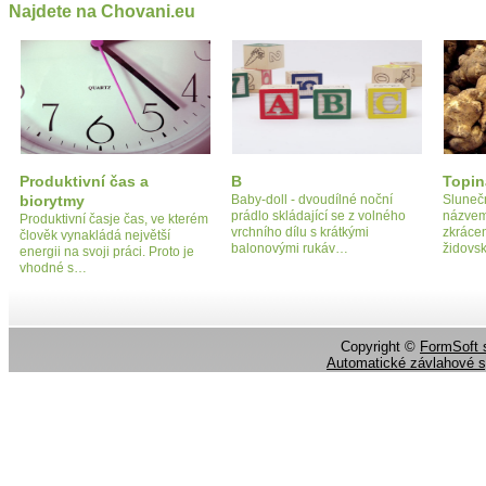
Najdete na Chovani.eu
Produktivní čas a
B
Topi
biorytmy
Baby-doll - dvoudílné noční
Sluneč
prádlo skládající se z volného
názvem
Produktivní časje čas, ve kterém
vrchního dílu s krátkými
zkrácen
člověk vynakládá největší
balonovými rukáv…
židovs
energii na svoji práci. Proto je
vhodné s…
Copyright ©
FormSoft s
Automatické závlahové 