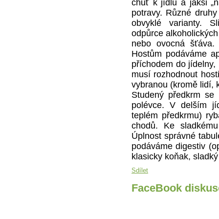
chuť k jídlu a jaksi 
potravy. Různé druhy
obvyklé varianty. S
odpůrce alkoholických 
nebo ovocná šťáva.
Hostům podáváme ape
příchodem do jídelny, 
musí rozhodnout host
vybranou (kromě lidí, 
Studený předkrm se 
polévce. V delším j
teplém předkrmu) ryb
chodů. Ke sladkém
Úplnost správné tabul
podáváme digestiv (opě
klasicky koňak, sladký
Sdílet
FaceBook diskus