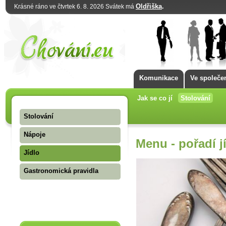
Oldřiška
.
Krásné ráno ve čtvrtek 6. 8. 2026 Svátek má
Komunikace
Ve společe
Jak se co jí
Stolování
Stolování
Nápoje
Menu - pořadí j
Jídlo
Gastronomická pravidla