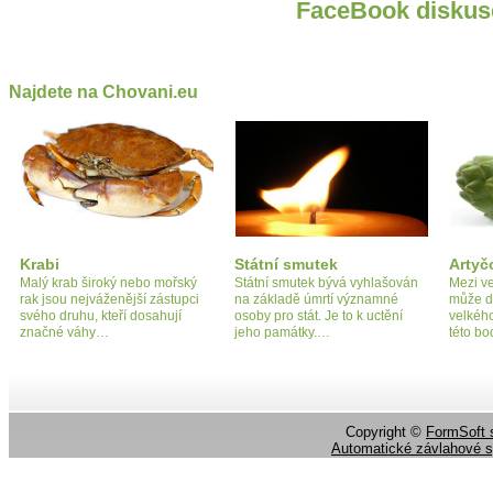
FaceBook diskus
Najdete na Chovani.eu
Krabi
Státní smutek
Artyč
Malý krab široký nebo mořský
Státní smutek bývá vyhlašován
Mezi ve
rak jsou nejváženější zástupci
na základě úmrtí významné
může d
svého druhu, kteří dosahují
osoby pro stát. Je to k uctění
velkého
značné váhy…
jeho památky.…
této bo
Copyright ©
FormSoft s
Automatické závlahové 