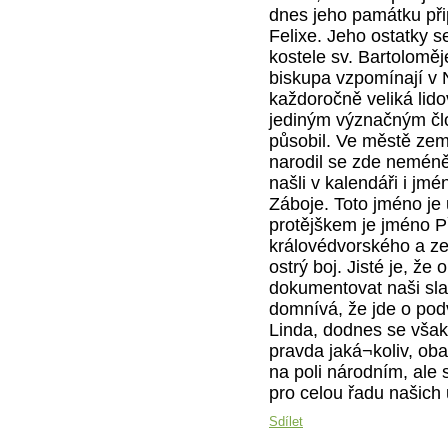
dnes jeho památku při
Felixe. Jeho ostatky s
kostele sv. Bartolomě
biskupa vzpomínají v 
každoročně veliká lid
jediným význačným člo
působil. Ve městě zem
narodil se zde nemén
našli v kalendáři i j
Záboje. Toto jméno je
protějškem je jméno P
královédvorského a ze
ostrý boj. Jisté je, ž
dokumentovat naši sla
domnívá, že jde o pod
Linda, dodnes se však v
pravda jaká¬koliv, oba 
na poli národním, ale
pro celou řadu našich
Sdílet