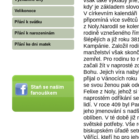
však také výklady jiné
kdy' je základem slovo 
Velikonoce
V církevním kalendáři
připomíná více světců
Přání k svátku
z Noly.Narodil se kol
rodině vznešeného ří
Přání k narozeninám
šlépějích a již roku 38
Přání ke dni matek
Kampánie. Založil rodi
manželství však skonči
zemřel. Pro rodinu to
začali žít v naprosté z
Bohu. Jejich víra nabyl
přijal o Vánocích rok
se svou ženou pak ode
Felixe z Noly, jehož si
naprostém odříkání se 
lidí. V roce 409 byl Pa
jeho jmenování s nadše
oblíben. V té době již
světské potřeby. Vše ro
biskupském úřadě setr
Věřící, kteří ho pro je