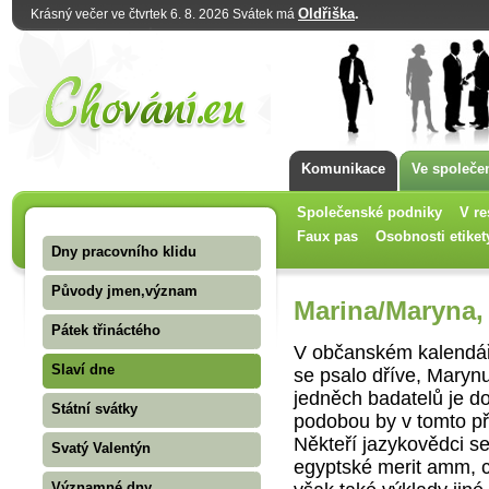
Oldřiška
.
Krásný večer ve čtvrtek 6. 8. 2026 Svátek má
Komunikace
Ve společe
Společenské podniky
V re
Faux pas
Osobnosti etiket
Dny pracovního klidu
Původy jmen,význam
Marina/Maryna, 
Pátek třináctého
V občanském kalendář
Slaví dne
se psalo dříve, Marynu
jedněch badatelů je d
Státní svátky
podobou by v tomto př
Někteří jazykovědci se
Svatý Valentýn
egyptské merit amm, c
Významné dny