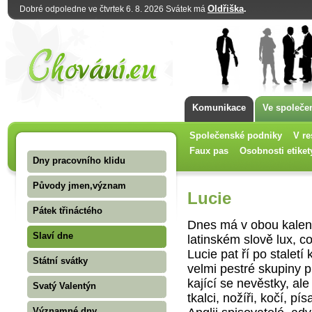
Oldřiška
.
Dobré odpoledne ve čtvrtek 6. 8. 2026 Svátek má
Komunikace
Ve společe
Společenské podniky
V re
Faux pas
Osobnosti etiket
Dny pracovního klidu
Původy jmen,význam
Lucie
Pátek třináctého
Dnes má v obou kalend
Slaví dne
latinském slově lux, co
Lucie pat ří po stalet
Státní svátky
velmi pestré skupiny p
kající se nevěstky, ale 
Svatý Valentýn
tkalci, nožíři, kočí, pí
Významné dny