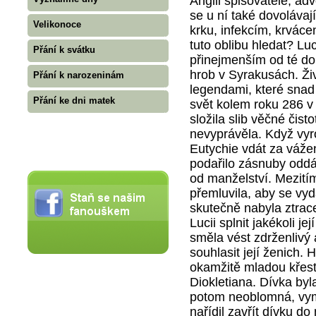
Anglii spisovatelé, ad
se u ní také dovoláva
Velikonoce
krku, infekcím, krvácen
tuto oblibu hledat? Lu
Přání k svátku
přinejmenším od té do
hrob v Syrakusách. Živ
Přání k narozeninám
legendami, které snad 
Přání ke dni matek
svět kolem roku 286 v
složila slib věčné čis
nevyprávěla. Když vyro
Eutychie vdát za váže
podařilo zásnuby oddál
od manželství. Mezitím
přemluvila, aby se vyd
skutečně nabyla ztrace
Lucii splnit jakékoli j
směla vést zdrženlivý
souhlasit její ženich.
okamžitě mladou křesť
Diokletiana. Dívka byl
potom neoblomná, vymys
nařídil zavřít dívku do