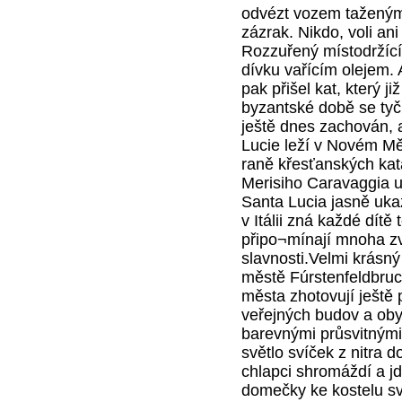
odvézt vozem taženým
zázrak. Nikdo, voli an
Rozzuřený místodržící 
dívku vařícím olejem.
pak přišel kat, který j
byzantské době se tyč
ještě dnes zachován, 
Lucie leží v Novém Mě
raně křesťanských ka
Merisiho Caravaggia u
Santa Lucia jasně ukaz
v Itálii zná každé dítě 
připo¬mínají mnoha zvy
slavnosti.Velmi krásn
městě Fúrstenfeldbruc
města zhotovují ještě
veřejných budov a oby
barevnými průsvitnými
světlo svíček z nitra
chlapci shromáždí a j
domečky ke kostelu sv