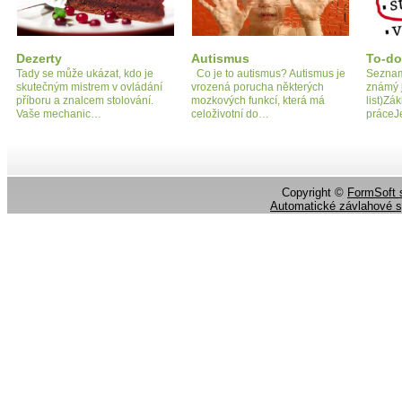
Dezerty
Autismus
To-do-
Tady se může ukázat, kdo je
Co je to autismus? Autismus je
Seznam 
skutečným mistrem v ovládání
vrozená porucha některých
známý j
příboru a znalcem stolování.
mozkových funkcí, která má
list)Zá
Vaše mechanic…
celoživotní do…
práceJ
Copyright ©
FormSoft s
Automatické závlahové 