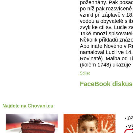
požehnány. Pak posadí
po níž pak rozsvícené
vznikl při záplavě v 18.
vodou a obyvatelé slí
zvyk ke cti sv. Lucie 
Také mnozí spisovatelé
Několik příkladů znázo
Apolináře Nového v Rav
namaloval Lucii ve 14. 
Rovinaté). Malba od T
(kolem 1748) ukazuje L
Sdílet
FaceBook diskus
Najdete na Chovani.eu