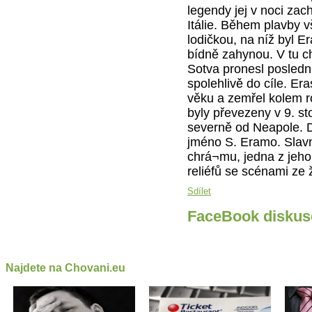
legendy jej v noci zach
Itálie. Během plavby v
lodičkou, na níž byl Er
bídně zahynou. V tu ch
Sotva pronesl poslední
spolehlivě do cíle. 
věku a zemřel kolem ro
byly převezeny v 9. st
severně od Neapole. 
jméno S. Eramo. Slavn
chrá¬mu, jedna z jeho
reliéfů se scénami ze 
Sdílet
FaceBook diskus
Najdete na Chovani.eu