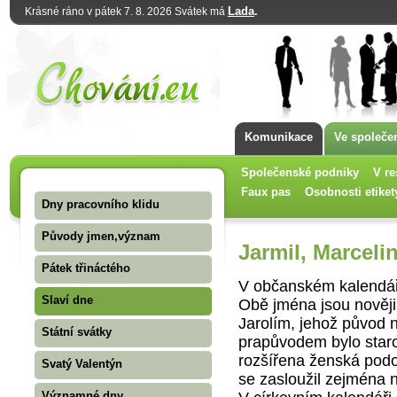
Lada
.
Krásné ráno v pátek 7. 8. 2026 Svátek má
Komunikace
Ve společe
Společenské podniky
V re
Faux pas
Osobnosti etiket
Dny pracovního klidu
Původy jmen,význam
Jarmil, Marceli
Pátek třináctého
V občanském kalendáři
Slaví dne
Obě jména jsou nověji
Jarolím, jehož původ n
Státní svátky
prapůvodem bylo star
rozšířena ženská podob
Svatý Valentýn
se zasloužil zejména 
Významné dny