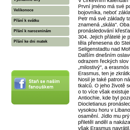
V církevním kalendáři 
První jméno má své p
Velikonoce
bojovníka, neboť zákla
Petr má své základy t
Přání k svátku
znamená „skála". Oba
pronásledování křesťan
Přání k narozeninám
304. Jejich přátelé je 
Přání ke dni matek
těla přenesena do St
Seligenstadtu nad Mo
Dalším dnešním oslav
odrazem řeckých slov e
„milostivý", a erasmós
Erasmus, ten je zkrátk
Nosil je také patron n
tkalců. O jeho životě
o to více však existu
Antiochie, kde byl poz
Diocletianus pronásle
vysokou horu v Libano
osamění. Jídlo mu prý
přiletěl anděl a nakáza
však Erasmus navrátil