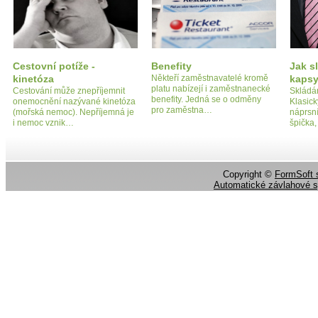
Cestovní potíže -
Benefity
Jak s
kinetóza
Někteří zaměstnavatelé kromě
kapsy
platu nabízejí i zaměstnanecké
Cestování může znepříjemnit
Skládá
benefity. Jedná se o odměny
onemocnění nazývané kinetóza
Klasick
pro zaměstna…
(mořská nemoc). Nepříjemná je
náprsní
i nemoc vznik…
špička
Copyright ©
FormSoft s
Automatické závlahové 