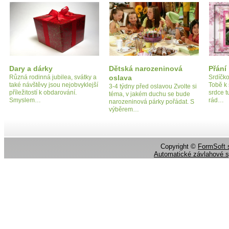
Dary a dárky
Dětská narozeninová
Přání
Různá rodinná jubilea, svátky a
oslava
Srdíčko
také návštěvy jsou nejobvyklejší
Tobě k 
3-4 týdny před oslavou Zvolte si
příležitostí k obdarování.
srdce t
téma, v jakém duchu se bude
Smyslem…
rád…
narozeninová párky pořádat. S
výběrem…
Copyright ©
FormSoft s
Automatické závlahové 