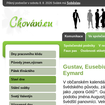
Soběslav
.
Pěkný podvečer v sobotu 8. 8. 2026 Svátek má
Komunikace
Ve společe
Společenské podniky
V re
Faux pas
Osobnosti etiket
Dny pracovního klidu
Původy jmen,význam
Gustav, Eusebius
Pátek třináctého
Eymard
Slaví dne
V občanském kalendář
švédského původu, zák
Státní svátky
jako „opora Gótů"". G
podobu jména Augustý
Svatý Valentýn
švédští panovníci. Ve
Významné dny