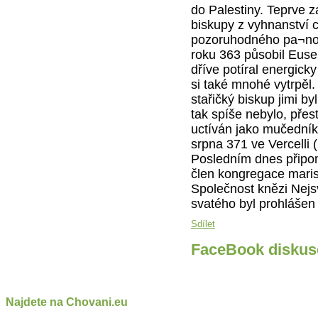
do Palestiny. Teprve z
biskupy z vyhnanství c
pozoruhodného pa¬novn
roku 363 působil Euseb
dříve potíral energick
si také mnohé vytrpěl.
stařičký biskup jimi 
tak spíše nebylo, přes
uctíván jako mučedník.
srpna 371 ve Vercelli (I
Posledním dnes připo
člen kongregace marist
Společnost knězi Nejsv
svatého byl prohlášen
Sdílet
FaceBook diskus
Najdete na Chovani.eu