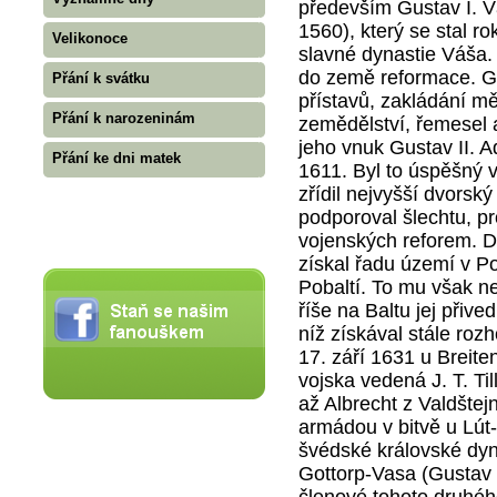
především Gustav I. 
1560), který se stal 
Velikonoce
slavné dynastie Váša.
do země reformace. Gus
Přání k svátku
přístavů, zakládání mě
Přání k narozeninám
zemědělství, řemesel 
jeho vnuk Gustav II. A
Přání ke dni matek
1611. Byl to úspěšný v
zřídil nejvyšší dvorsk
podporoval šlechtu, pr
vojenských reforem. 
získal řadu území v P
Pobaltí. To mu však ne
říše na Baltu jej přived
níž získával stále roz
17. září 1631 u Breite
vojska vedená J. T. Ti
až Albrecht z Valdštejn
armádou v bitvě u Lút
švédské královské dyna
Gottorp-Vasa (Gustav 
členové tohoto druhéh