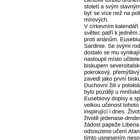
století a svým slavn
byť se více než na pol
mírových.
V církevním kalendáři 
světec patří k jedněm
proti ariánům. Eusebiu
Sardinie. Se svými rod
dostalo se mu vynikají
nastoupil místo učitel
biskupem severoitalské
pokrokový, přemýšlivý,
zavedl jako první bis
Duchovní žili v polok
bylo později u mnišsk
Eusebiovy dopisy a sp
velkou učenost tohoto
inspirující i dnes. Živo
životě jedenase-dmdes
žádost papeže Liberia 
odsouzeno učení Ataná
tímto usnesením nesou