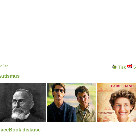
dílet
Tisk
S
Autismus
FaceBook diskuse