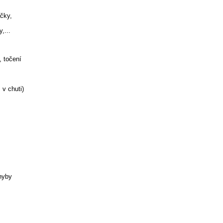
ačky,
,...
, točení
 v chuti)
hyby