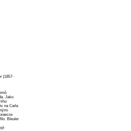
r (1857-
jemů
da. Jako
ního
iv na Carla
cnými
 praecox
lo. Bleuler
být