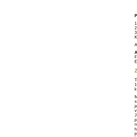
P
1
2
3
K
A
A
F
E
Z
T
1
k
M
s
j
v
J
p
n
t
p