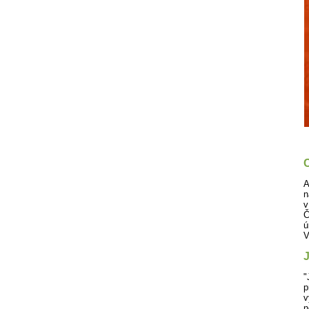
C
A
n
v
Č
ú
V
J
"
p
v
n