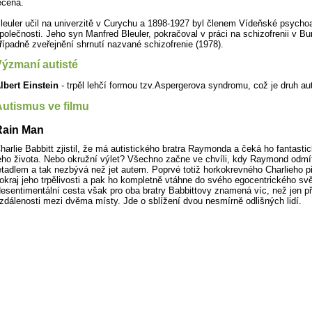
ečena.
leuler učil na univerzitě v Curychu a 1898-1927 byl členem Vídeňské psycho
polečnosti. Jeho syn Manfred Bleuler, pokračoval v práci na schizofrenii v Bur
řípadně zveřejnění shrnutí nazvané schizofrenie (1978).
ýzmaní autisté
lbert Einstein
- trpěl lehčí formou tzv.Aspergerova syndromu, což je druh a
utismus ve filmu
Rain Man
harlie Babbitt zjistil, že má autistického bratra Raymonda a čeká ho fantastic
eho života. Nebo okružní výlet? Všechno začne ve chvíli, kdy Raymond odmít
etadlem a tak nezbývá než jet autem. Poprvé totiž horkokrevného Charlieho p
okraj jeho trpělivosti a pak ho kompletně vtáhne do svého egocentrického svě
esentimentální cesta však pro oba bratry Babbittovy znamená víc, než jen p
zdálenosti mezi dvěma místy. Jde o sblížení dvou nesmírně odlišných lidí.