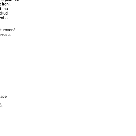
ironii,
át mu
Pokud
vní a
kturované
ivosti.
kace
ů,