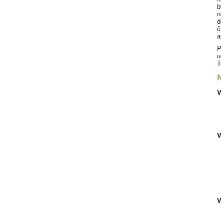
b
n
d
č
a
P
u
T
N
V
V
V