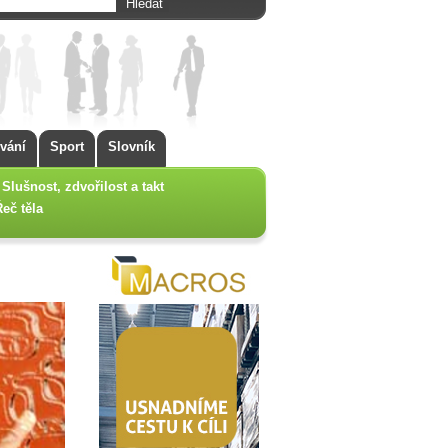
vání
Sport
Slovník
Slušnost, zdvořilost a takt
Řeč těla