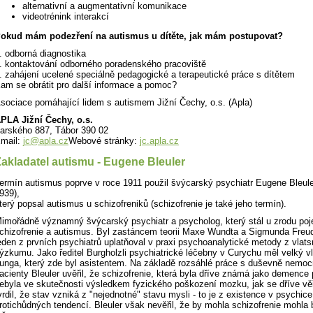
alternativní a augmentativní komunikace
videotrénink interakcí
okud mám podezření na autismus u dítěte, jak mám postupovat?
. odborná diagnostika
. kontaktování odborného poradenského pracoviště
. zahájení ucelené speciálně pedagogické a terapeutické práce s dítětem
am se obrátit pro další informace a pomoc?
sociace pomáhající lidem s autismem Jižní Čechy, o.s. (Apla)
PLA Jižní Čechy, o.s.
arského 887, Tábor 390 02
mail:
jc@apla.cz
Webové stránky:
jc.apla.cz
akladatel autismu - Eugene Bleuler
ermín autismus poprve v roce 1911 použil švýcarský psychiatr Eugene Bleule
939),
terý popsal autismus u schizofreniků (schizofrenie je také jeho termín).
imořádně významný švýcarský psychiatr a psycholog, který stál u zrodu po
chizofrenie a autismus. Byl zastáncem teorii Maxe Wundta a Sigmunda Freu
eden z prvních psychiatrů uplatňoval v praxi psychoanalytické metody z vlats
ýzkumu. Jako ředitel Burgholzli psychiatrické léčebny v Curychu měl velký vl
unga, který zde byl asistentem. Na základě rozsáhlé práce s duševně nemo
acienty Bleuler uvěřil, že schizofrenie, která byla dříve známá jako demence
ebyla ve skutečnosti výsledkem fyzického poškození mozku, jak se dříve věři
vrdil, že stav vzniká z "nejednotné" stavu mysli - to je z existence v psychice
rotichůdných tendencí. Bleuler však nevěřil, že by mohla schizofrenie mohla 