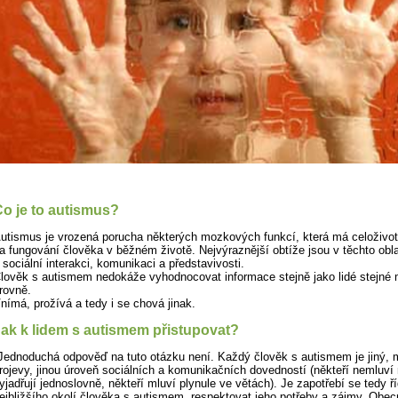
o je to autismus?
utismus je vrozená porucha některých mozkových funkcí, která má celoživo
a fungování člověka v běžném životě. Nejvýraznější obtíže jsou v těchto obl
 sociální interakci, komunikaci a představivosti.
lověk s autismem nedokáže vyhodnocovat informace stejně jako lidé stejné 
rovně.
nímá, prožívá a tedy i se chová jinak.
ak k lidem s autismem přistupovat?
Jednoduchá odpověď na tuto otázku není. Každý člověk s autismem je jiný, m
rojevy, jinou úroveň sociálních a komunikačních dovedností (někteří nemluví
yjadřují jednoslovně, někteří mluví plynule ve větách). Je zapotřebí se tedy ří
ejbližšího okolí člověka s autismem, respektovat jeho potřeby a zájmy. Obecn