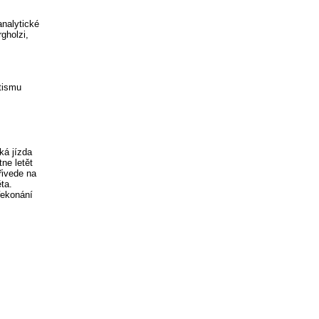
analytické
gholzi,
utismu
ká jízda
ne letět
řivede na
ta.
řekonání