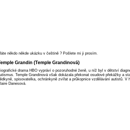
áte někdo někde ukázku v češtině ? Pošlete mi ji prosím.
Temple Grandin (Temple Grandinová)
iografické drama HBO vypráví o pozoruhodné ženě, u níž byl v dětství diagn
utismus. Temple Grandinová však dokázala překonat osudové překážky a sta
ědkyně, spisovatelka, ochránkyně zvířat a průkopnice vzdělávání autistů. V hl
laire Danesová.