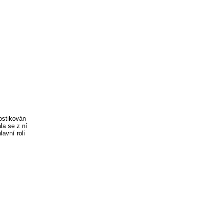
ostikován
la se z ní
avní roli