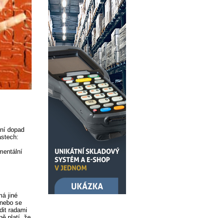
tní dopad
astech:
mentální
á jiné
 nebo se
dit radami
ě platí, že