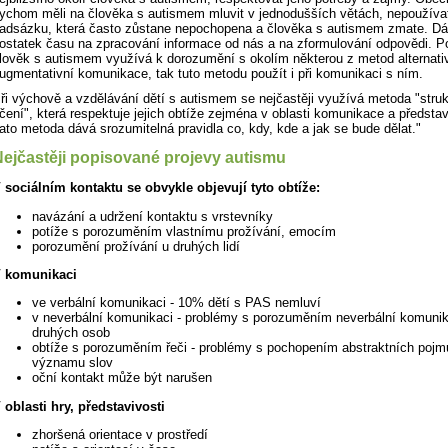
ychom měli na člověka s autismem mluvit v jednodušších větách, nepoužívat 
adsázku, která často zůstane nepochopena a člověka s autismem zmate. D
ostatek času na zpracování informace od nás a na zformulování odpovědi. 
lověk s autismem využívá k dorozumění s okolím některou z metod alternati
ugmentativní komunikace, tak tuto metodu použít i při komunikaci s ním.
ři výchově a vzdělávání dětí s autismem se nejčastěji využívá metoda "stru
čení", která respektuje jejich obtíže zejména v oblasti komunikace a představ
ato metoda dává srozumitelná pravidla co, kdy, kde a jak se bude dělat."
ejčastěji popisované projevy autismu
 sociálním kontaktu se obvykle objevují tyto obtíže:
navázání a udržení kontaktu s vrstevníky
potíže s porozuměním vlastnímu prožívání, emocím
porozumění prožívání u druhých lidí
 komunikaci
ve verbální komunikaci - 10% dětí s PAS nemluví
v neverbální komunikaci - problémy s porozuměním neverbální komuni
druhých osob
obtíže s porozuměním řeči - problémy s pochopením abstraktních pojm
významu slov
oční kontakt může být narušen
 oblasti hry, představivosti
zhoršená orientace v prostředí