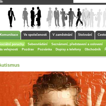
da
.
Komunikace
Ve společenosti
V zaměstnání
Stolování
Cesto
Sociální poruchy
Sebeovládání
Seznámení, představení a oslovení
Na veřejnosti
Pozdrav
Pozvánka
Dopisy a telefony
Obchodník
Autismus