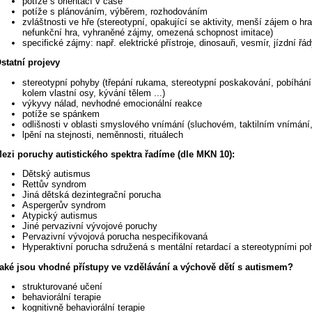
potíže s orientací v čase
potíže s plánováním, výběrem, rozhodováním
zvláštnosti ve hře (stereotypní, opakující se aktivity, menší zájem o hr
nefunkční hra, vyhraněné zájmy, omezená schopnost imitace)
specifické zájmy: např. elektrické přístroje, dinosauři, vesmír, jízdní řády
statní projevy
stereotypní pohyby (třepání rukama, stereotypní poskakování, pobíhání
kolem vlastní osy, kývání tělem ...)
výkyvy nálad, nevhodné emocionální reakce
potíže se spánkem
odlišnosti v oblasti smyslového vnímání (sluchovém, taktilním vnímání,
lpění na stejnosti, neměnnosti, rituálech
ezi poruchy autistického spektra řadíme (dle MKN 10):
Dětský autismus
Rettův syndrom
Jiná dětská dezintegrační porucha
Aspergerův syndrom
Atypický autismus
Jiné pervazivní vývojové poruchy
Pervazivní vývojová porucha nespecifikovaná
Hyperaktivní porucha sdružená s mentální retardací a stereotypními po
aké jsou vhodné přístupy ve vzdělávání a výchově dětí s autismem?
strukturované učení
behaviorální terapie
kognitivně behaviorální terapie