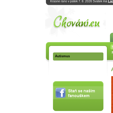
La
Krásné ráno v pátek 7. 8. 2026 Svátek má
Autismus