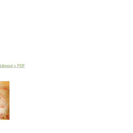
táhnout v PDF