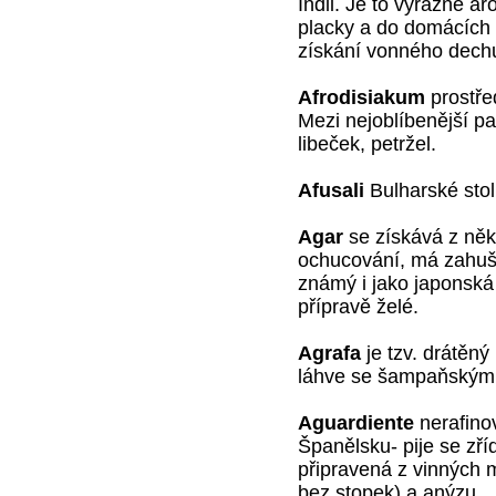
Indii. Je to výrazné a
placky a do domácích 
získání vonného dech
Afrodisiakum
prostře
Mezi nejoblíbenější patř
libeček, petržel.
Afusali
Bulharské stol
Agar
se získává z ně
ochucování, má zahušť
známý i jako japonská
přípravě želé.
Agrafa
je tzv. drátěný
láhve se šampaňským
Aguardiente
nerafino
Španělsku- pije se zří
připravená z vinných m
bez stopek) a anýzu.