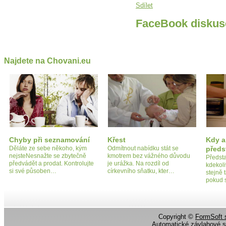
Sdílet
FaceBook diskus
Najdete na Chovani.eu
Chyby při seznamování
Křest
Kdy a
Děláte ze sebe někoho, kým
Odmítnout nabídku stát se
předs
nejsteNesnažte se zbytečně
kmotrem bez vážného důvodu
Předst
předvádět a prodat. Kontrolujte
je urážka. Na rozdíl od
kdekoliv
si své působen…
církevního sňatku, kter…
stejně t
pokud 
Copyright ©
FormSoft s
Automatické závlahové 