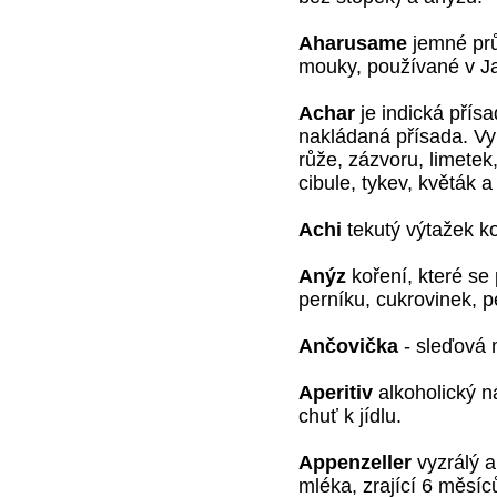
Aharusame
jemné prů
mouky, používané v J
Achar
je indická přís
nakládaná přísada. Vyr
růže, zázvoru, limetek
cibule, tykev, květák a
Achi
tekutý výtažek k
Anýz
koření, které se
perníku, cukrovinek, p
Ančovička
- sleďová 
Aperitiv
alkoholický n
chuť k jídlu.
Appenzeller
vyzrálý a
mléka, zrající 6 měsíc