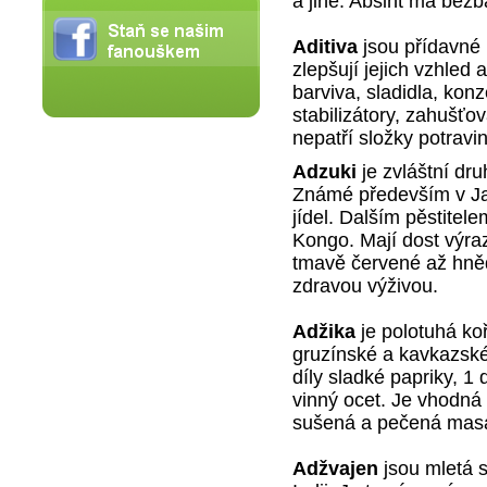
a jiné. Absint má bez
Aditiva
jsou přídavné l
zlepšují jejich vzhled 
barviva, sladidla, konz
stabilizátory, zahušťov
nepatří složky potravin
Adzuki
je zvláštní dru
Známé především v Ja
jídel. Dalším pěstitele
Kongo. Mají dost výra
tmavě červené až hněd
zdravou výživou.
Adžika
je polotuhá ko
gruzínské a kavkazské 
díly sladké papriky, 1 d
vinný ocet. Je vhodná 
sušená a pečená masa
Adžvajen
jsou mletá 