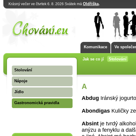
Oldřiška
.
Krásný večer ve čtvrtek 6. 8. 2026 Svátek má
Komunikace
Ve společe
Jak se co jí
Stolování
Stolování
Nápoje
A
Jídlo
Abdug
Iránský jogurt
Gastronomická pravidla
Abondigas
Kuličky z
Absint
je tvrdý alkoh
anýzu a fenyklu a dal