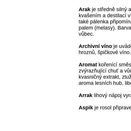
Arak
je středně silný a
kvašením a destilací 
také pálenka připomín
palem (melasy). Barva 
vůbec.
Archivní víno
je uvád
hroznů, špičkové víno.
Aromat
kořenící směs 
zvýrazňující chuť a vů
kvasničný extrakt, ztuž
aroma lesních hub, lib
Arrak
lihový nápoj vyr
Aspik
je rosol připrav