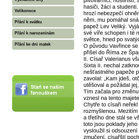
pivovarníci, hostinští, 
hasiči, žáci a student
Velikonoce
hrozí nebezpečí ohněm 
něm, mu pomáhal snáš
Přání k svátku
papež Lev Veliký. Vyjád
své víře schopen i té n
Přání k narozeninám
světce, hned po svatýc
Přání ke dni matek
O původu Vavřince se
přišel do Říma ze Špa
II. Císař Valerianus v
Sixta II. nechal zatkn
nešťastného papeže pr
zavolal: „Kam jdeš, ot
utěšoval a požádal jej
Tím začala pro změnu k
vznesl na tento majete
Chytře to císaři neřekl
rozmyšlenou. Mezitím 
a třetího dne stál se v
toto jsou poklady jeho
vysloužil si odsouzení
zmučení, císařští poch