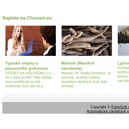
Najdete na Chovani.eu
Typické otázky u
Maniok (Manihot
Lyžov
pracovního pohovoru
esculenta)
Počátek
sněžni
OTÁZKY NA VAŠI OSOBU Co
Maniok, čili "sladký brambor", je
přivezl
mi o sobě povíte? Tato otázka
keřovitá, víceletá rostlina
své dř
není zaměřená na váš
tropických deštných lesů, kde
soukromý život, ale na p…
dorůstá…
Copyright ©
FormSoft s
Automatické závlahové 