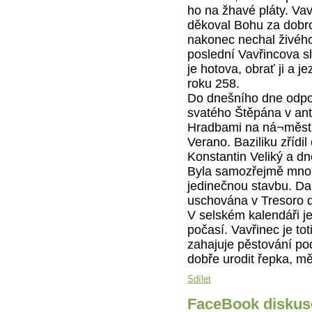
ho na žhavé pláty. Vav
děkoval Bohu za dobrod
nakonec nechal živého
poslední Vavřincova sl
je hotova, obrať ji a j
roku 258.
Do dnešního dne odpočí
svatého Štěpána v ant
Hradbami na ná¬městí
Verano. Baziliku zřídil 
Konstantin Veliký a d
Byla samozřejmě mnoh
jedinečnou stavbu. Dal
uschována v Tresoro d
V selském kalendáři j
počasí. Vavřinec je to
zahajuje pěstování pod
dobře urodit řepka, mě
Sdílet
FaceBook diskus