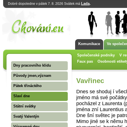
Lada
.
Dobré dopoledne v pátek 7. 8. 2026 Svátek má
Komunikace
Ve společe
Společenské podniky
V re
Faux pas
Osobnosti etiket
Dny pracovního klidu
Původy jmen,význam
Vavřinec
Pátek třináctého
Dnes se shoduj í všec
Slaví dne
jméno má své počátky 
pocházel z Laurenta (p
Státní svátky
jména zní Laurentius a
Dne šní světec je pat
Svatý Valentýn
Mimo jiné se k němu hl
Významné dny