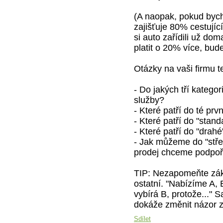
(A naopak, pokud bych
zajišťuje 80% cestující
si auto zařídili už d
platit o 20% více, bu
Otázky na vaši firmu t
- Do jakých tří katego
služby?
- Které patří do té prv
- Které patří do "stand
- Které patří do "drahé
- Jak můžeme do "střed
prodej chceme podpoř
TIP: Nezapomeňte zákaz
ostatní. "Nabízíme A, 
vybírá B, protože..." S
dokáže změnit názor z
Sdílet