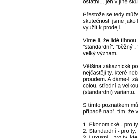
ostatní... jen v jiné sk
Přestože se tedy může 
skutečnosti jsme jako 
využít k prodeji.
Víme-li, že lidé tíhnou 
"standardní", "běžný",
velký význam.
Většina zákaznické po
nejčastěji ty, které ne
proudem. A dáme-li z
colou, střední a velkou
(standardní) variantu.
S tímto poznatkem mů
případě např. tím, že 
1. Ekonomické - pro ty,
2. Standardní - pro ty, 
3. Luxusní - pro ty, kteř