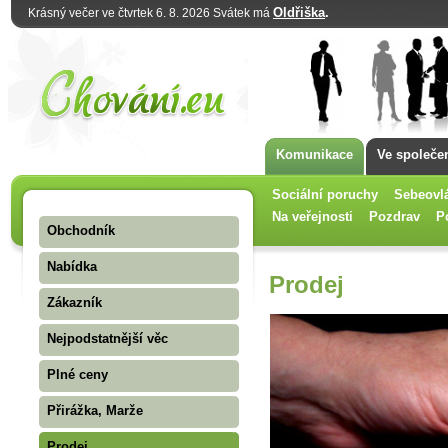
Oldřiška
.
Krásný večer ve čtvrtek 6. 8. 2026 Svátek má
Komunikace
Ve společe
Sociální poruchy
Sebeovl
Na veřejnosti
Pozdrav
P
Obchodník
Nabídka
Prodej
Zákazník
Nejpodstatnější věc
Plné ceny
Přirážka, Marže
Prodej