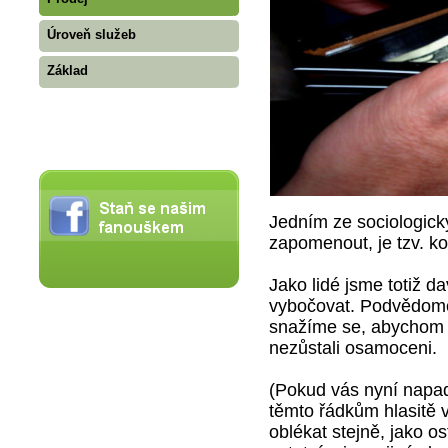
Úroveň služeb
Základ
Jedním ze sociologický
zapomenout, je tzv. ko
Jako lidé jsme totiž 
vybočovat. Podvědomě 
snažíme se, abychom 
nezůstali osamoceni.
(Pokud vás nyní napad
těmto řádkům hlasitě v
oblékat stejně, jako os