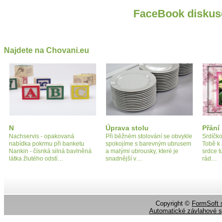
FaceBook diskus
Najdete na Chovani.eu
N
Úprava stolu
Přání
Nachservis - opakovaná
Při běžném stolování se obvykle
Srdíčko
nabídka pokrmu při banketu
spokojíme s barevným ubrusem
Tobě k 
Nankin - čísnká silná bavlněná
a malými ubrousky, které je
srdce t
látka žlutého odstí…
snadnější v…
rád…
Copyright ©
FormSoft s
Automatické závlahové 