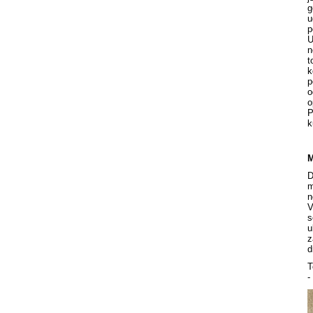
g
u
p
U
n
t
k
p
o
o
P
k
M
D
m
n
V
s
u
z
d
T
-