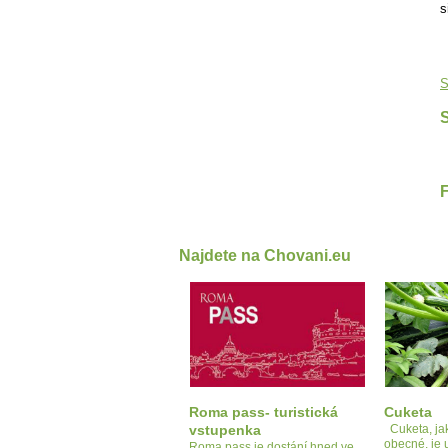
s
S
S
Najdete na Chovani.eu
Roma pass- turistická
Cuketa
vstupenka
Cuketa, jak
obecné, je 
Roma pass je dostání hned ve