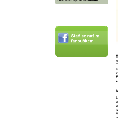
Ř
n
T
s
v
P
z
M
L
u
u
j
V
p