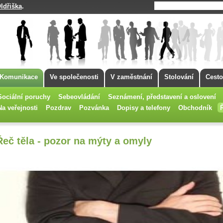
ldřiška
.
Komunikace
Ve společenosti
V zaměstnání
Stolování
Cesto
Sociální poruchy
Sebeovládání
Seznámení, představení a oslovení
Na veřejnosti
Pozdrav
Pozvánka
Dopisy a telefony
Obchodník
Řeč těla - pozor na mýty a omyly