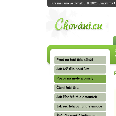
O
Krásné ráno ve čtvrtek 6. 8. 2026 Svátek má
Proč na řeči těla záleží
Jak řeč těla používat
Pozor na mýty a omyly
Čtení řeči těla
Jak číst řeč těla ostatních
Jak řeč těla ovlivňuje emoce
Řeč těla napříč kulturami