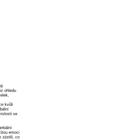
ný
ez ohledu
celek,
ce kvůli
bální
islosti se
erbální
čitou emoci
jistili, co