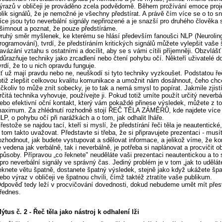
ýrazů v obličeji je prováděno zcela podvědomě. Během prožívání emoce pro
olik signálů, že je nemožné je všechny předstírat. A právě čím více se o to s
íce jsou tyto neverbální signály nepřirozené a je snazší pro druhého člověka 
šimnout a poznat, že pouze předstíráme.
ruhý směr myšlenek, ke kterému se hlásí především fanoušci NLP (Neuroling
rogramování), tvrdí, že předstíráním kritických signálů můžete vylepšit vaše
avázání vztahu s ostatními a docílit, aby se s vámi cítili příjemněji. Obzvlášť
důrazňuje techniky jako zrcadlení nebo čtení pohybu očí. Někteří uživatelé 
vrdí, že to u nich opravdu funguje.
ť už mají pravdu nebo ne, neuškodí si tyto techniky vyzkoušet. Podstatou řeč
otiž zlepšit celkovou kvalitu komunikace a umožnit nám dosáhnout, čeho ch
čkoliv to může znít sobecky, je to tak a nemá smysl to popírat. Jakmile zjist
rčitá technika vyhovuje, používejte ji. Pokud totiž umíte použít určitý neverbá
ebo efektivní oční kontakt, který vám pokaždé přinese výsledek, můžete z to
aximum. Za zhlédnutí rozhodně stojí ŘEČ TĚLA ZÁMĚRŮ, kde najdete více d
LP, o pohybu očí při narážkách a o tom, jak odhalit lháře.
řestože se najdou tací, kteří si myslí, že předstírání řeči těla je neautentické
 tom takto uvažovat. Představte si třeba, že si připravujete prezentaci - musí
ozhodnout, jak budete vystupovat a sdělovat informace, a jelikož víme, že k
e vedena jak verbálně, tak i neverbálně, je potřeba si naplánovat a procvičit o
působy. Přípravou „co řeknete" neuděláte vaši prezentaci neautentickou a to 
 pro neverbální signály ve správný čas. Jediný problém je v tom „jak to udělá
eknete větu špatně, dostanete špatný výsledek, stejně jako když ukážete šp
ebo výraz v obličeji ve špatnou chvíli, čímž taktéž ztratíte vaše publikum.
dpověď tedy leží v procvičování dovednosti, dokud nebudeme umět mít pře
řednes.
ýtus č. 2 - Řeč těla jako nástroj k odhalení lži