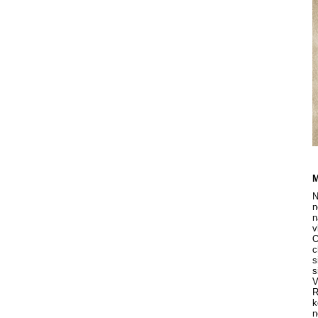
M
N
n
n
v
O
c
s
s
V
R
k
n