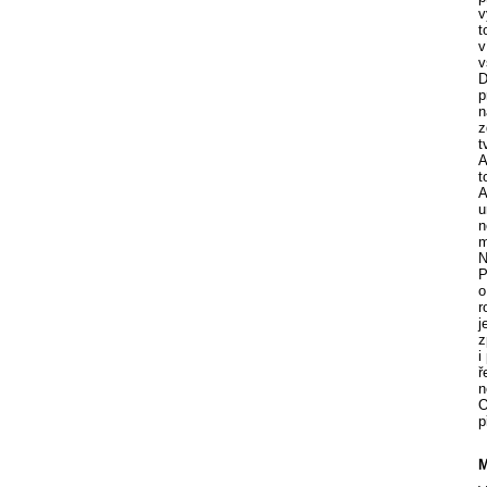
v
t
v
v
D
p
n
z
t
A
t
A
u
n
m
N
P
o
r
j
z
i
ř
n
O
p
M