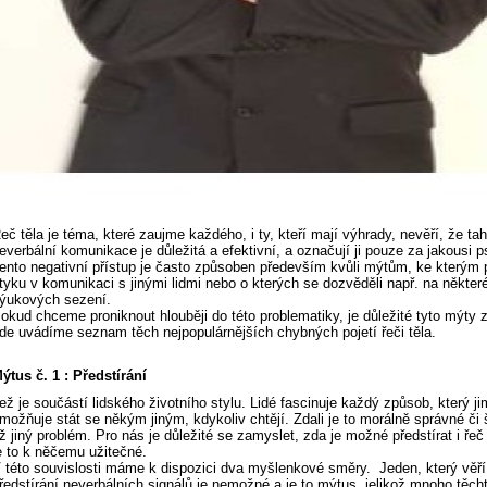
eč těla je téma, které zaujme každého, i ty, kteří mají výhrady, nevěří, že tah
everbální komunikace je důležitá a efektivní, a označují ji pouze za jakousi 
ento negativní přístup je často způsoben především kvůli mýtům, ke kterým p
tyku v komunikaci s jinými lidmi nebo o kterých se dozvěděli např. na někte
ýukových sezení.
okud chceme proniknout hlouběji do této problematiky, je důležité tyto mýty z
de uvádíme seznam těch nejpopulárnějších chybných pojetí řeči těla.
ýtus č. 1 : Předstírání
ež je součástí lidského životního stylu. Lidé fascinuje každý způsob, který ji
možňuje stát se někým jiným, kdykoliv chtějí. Zdali je to morálně správné či 
ž jiný problém. Pro nás je důležité se zamyslet, zda je možné předstírat i řeč
e to k něčemu užitečné.
 této souvislosti máme k dispozici dva myšlenkové směry. Jeden, který věří
ředstírání neverbálních signálů je nemožné a je to mýtus, jelikož mnoho těcht