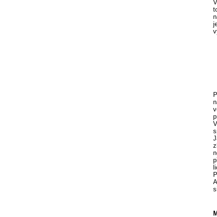
V
t
n
j
v
P
n
v
p
V
s
J
z
n
p
l
P
A
s
M