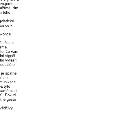
jevujeme
nažíme, tím
si toho
vistické
 šance k
dokonce
i těla je
ceme.
íte, že vám
lní signál
ho vytěžit
etailů o
, je špatné
te se
omunikace
ba tyto
samé platí
te". Pokud
atné gesto
svědčivý