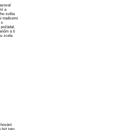
azoval
ní a
ého světa
i tradicemi
 s
 požádal,
anům a ti
ou zcela
chování
 být tato