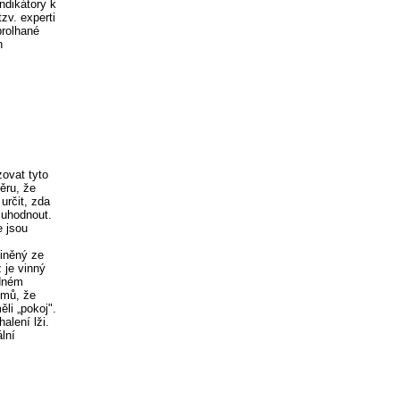
ndikátory k
zv. experti
prolhané
h
ovat tyto
ěru, že
určit, zda
 uhodnout.
e jsou
viněný ze
 je vinný
ádném
umů, že
ěli „pokoj".
alení lži.
lní