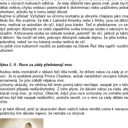
esta v různých kulturách odlišná. Je tedy důležité tato gesta znát, jinak by
dělat velikou chybu vedoucí potenciálně k diskriminaci nebo urážlivému jedná
ohoršení, ačkoliv by k tomu nebyl důvod.
kažme si příklad: Vyhýbání se očnímu kontaktu je obvykle chápáno jako zn
ěkdo lže. Ale zvažme, že lidé z Latinské Ameriky nebo z Afriky, jsou od dětst
omu, nedívat se autoritám do očí, když jsou káráni. Teď si představme, co se
dyž policejní důstojník ze států západního světa kritizuje osobu s takovým k
ozadím. Kritizovaná osoba se nebude koukat „autoritě" do očí, jelikož je tak
d dětství. Na rozdíl od toho, policejní důstojník nabude dojmu, že jeho kritika 
právněná, neboť se mu káraná osoba nedívá do očí.
ro ještě více kulturních rozdílů se podívejte na článek Řeč těla napříč rozdíl
ulturami.
ýtus č. 4 - Ruce za zády představují moc
louhou dobu instruktoři v oblasti řeči těla tvrdili, že držení rukou za zády je
oci. Je to podobné postoji Prince Charlese, avšak naneštěstí osvojení tohoto
eznamená, že jste zdědili nějakou moc.
ýzkumy ukázaly, že většina lidí tento postoj takto nechápe, naopak jim v tét
ouvislosti připadá nedůvěryhodný. Z toho plyne, že dávání rukou za záda, a
kázali svoji moc, je mýtus. Obecně, když jsou ruce schovány ze zorného po
ačnou být lidé naopak nedůvěřiví, protože nevidí, co s nimi za zády děláte n
ržíte.
o je také důvod, proč je ukazování dlaní vašich rukou skvělá cesta k navazo
 prakticky tím dáváte najevo, že nemáte co skrývat.