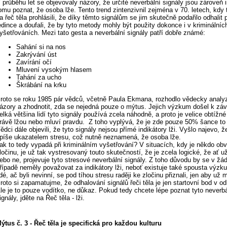
 průběhu let se objevovaly názory, že určité neverbální signály jsou zároveň i
omu poznat, že osoba lže. Tento trend zintenzivnil zejména v 70. letech, kdy t
a řeč těla prohlásili, že díky těmto signálům se jim skutečně podařilo odhalit 
edince a doufali, že by tyto metody mohly být použity dokonce i v kriminálníc
yšetřováních. Mezi tato gesta a neverbální signály patří dobře známé:
Sahání si na nos
Zakrývání úst
Zavírání očí
Mluvení vysokým hlasem
Tahání za ucho
Škrábání na krku
roto se roku 1985 pár vědců, včetně Paula Ekmana, rozhodlo vědecky analyz
ázory a zhodnotit, zda se nejedná pouze o mýtus. Jejich výzkum došel k záv
elká většina lidí tyto signály používá zcela náhodně, a proto je velice obtížné 
rávě lžou nebo mluví pravdu. Z toho vyplývá, že je zde pouze 50% šance to
ědci dále objevili, že tyto signály nejsou přímé indikátory lži. Vyšlo najevo, ž
píše ukazatelem stresu, což nutně neznamená, že osoba lže.
ak to tedy vypadá při kriminálním vyšetřování? V situacích, kdy je někdo ob
ločinu, je už tak vystresovaný touto skutečností, že je zcela logické, že ať už
ebo ne, projevuje tyto stresové neverbální signály. Z toho důvodu by se v ž
řípadě neměly považovat za indikátory lži, neboť existuje také spousta výzk
idé, ač byli nevinní, se pod tíhou stresu raději ke zločinu přiznali, jen aby už m
roto si zapamatujme, že odhalování signálů řeči těla je jen startovní bod v odh
le je to pouze vodítko, ne důkaz. Pokud tedy chcete lépe poznat tyto neverbá
ignály, jděte na Řeč těla - lži.
ýtus č. 3 - Řeč těla je specifická pro každou kulturu