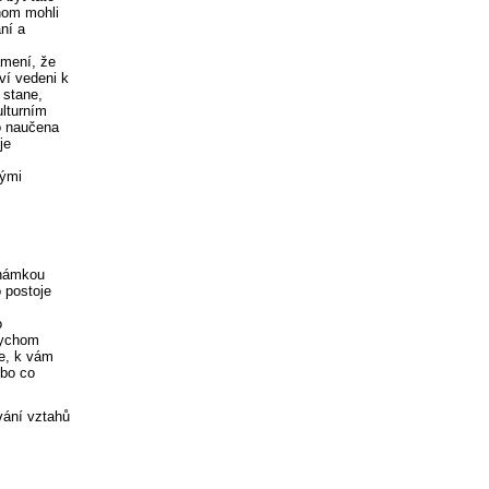
chom mohli
ní a
amení, že
ví vedeni k
 stane,
ulturním
to naučena
je
nými
 známkou
 postoje
o
bychom
le, k vám
ebo co
vání vztahů