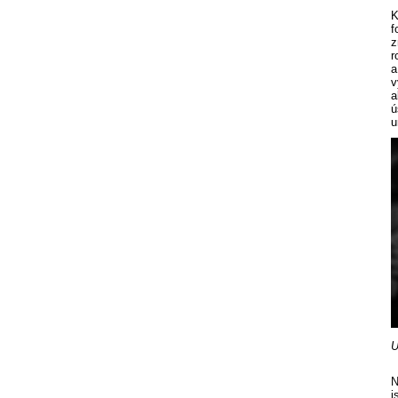
K
f
z
r
a
v
a
ú
u
U
N
j