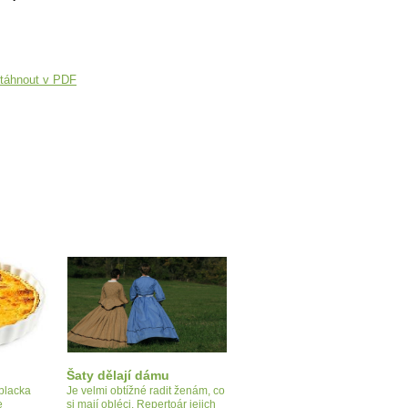
táhnout v PDF
Šaty dělají dámu
 placka
Je velmi obtížné radit ženám, co
e
si mají obléci. Repertoár jejich