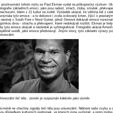
 prozkoumání tohoto mýtu se Paul Ekman vydal na průkopnický výzkum. Uk
otografie základních emocí, jako jsou radost, strach, zloba, smutek, překvape
nechucení, lidem z 21 kultur na světě. Výsledek ukázal, že většina lidí z cel
ozeznala tyto emoce - a to dokonce i zcela izolovaný kmen, žijící s prastarým
 nástroji v South Fore v Nové Guinei, jehož členové dokázali emoce rozeznat
ýjimkou dvou - strachu a překvapení, které nedokázali rozlišit. Ekman je tedy
by tyto emoce ukázali a následně je vyfotografoval. Fotografie ukázal Američ
spěšně uvedli, jaké emoce představují. Jinými slovy, tyto základní výrazy js
niverzální.
niverzální řeč těla : úsměv je rozpoznán kdekoliv jako úsměv
icméně ne všechny signály řeči těla jsou univerzální. Některé naše zvyky a 
sou důsledkem kulturních podmínek, ve kterých jsme vyrůstali, a proto mohou