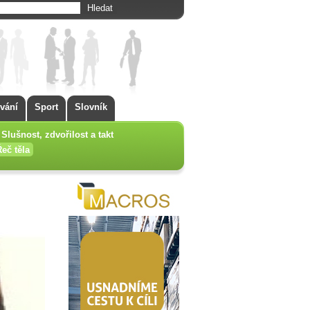
vání
Sport
Slovník
Slušnost, zdvořilost a takt
Řeč těla