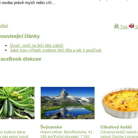
i osoba právě myslí nebo cítí...
dílet
Tisk
S
ouvisející články
Úvod - proč na řeči těla záleží
Jaké jsou výhody znalosti řeči těla a jak ji používat
FaceBook diskuse
Švýcarsko
Cibulový koláč
o kultivar tykve
Hlavní město: BernRozloha: 41
Cibulový koláč neboli
u nás velmi hojně
285 km²Počet obyvatel: 7 591
neboli Quiche Lorrain