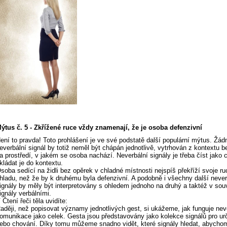
ýtus č. 5 - Zkřížené ruce vždy znamenají, že je osoba defenzivní
ení to pravda! Toto prohlášení je ve své podstatě další populární mýtus. Žád
everbální signál by totiž neměl být chápán jednotlivě, vytrhován z kontextu b
a prostředí, v jakém se osoba nachází. Neverbální signály je třeba číst jako 
kládat je do kontextu.
soba sedící na židli bez opěrek v chladné místnosti nejspíš překříží svoje ru
hladu, než že by k druhému byla defenzivní. A podobně i všechny další never
ignály by měly být interpretovány s ohledem jednoho na druhý a taktéž v souv
ignály verbálními.
 Čtení řeči těla uvidíte:
aději, než popisovat významy jednotlivých gest, si ukážeme, jak funguje nev
omunikace jako celek. Gesta jsou představovány jako kolekce signálů pro ur
ebo chování. Díky tomu můžeme snadno vidět, které signály hledat, abychom z