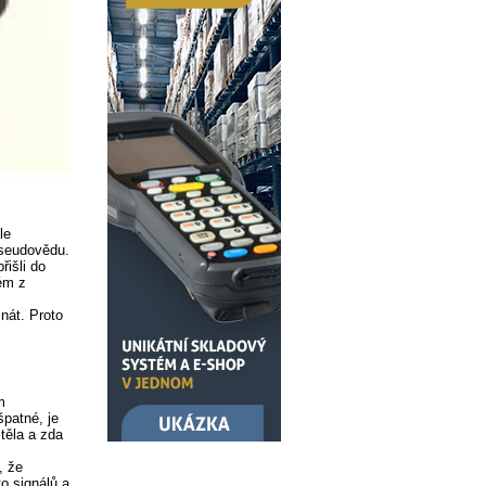
le
pseudovědu.
řišli do
rém z
nát. Proto
m
špatné, je
 těla a zda
, že
o signálů a