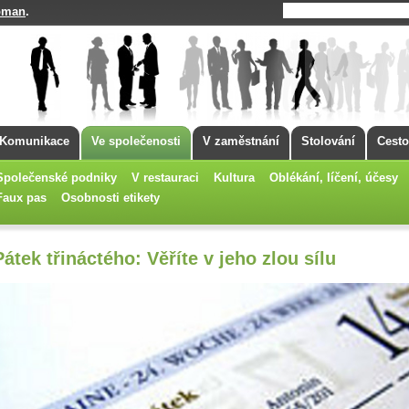
oman
.
Komunikace
Ve společenosti
V zaměstnání
Stolování
Cesto
Společenské podniky
V restauraci
Kultura
Oblékání, líčení, účesy
Faux pas
Osobnosti etikety
Pátek třináctého: Věříte v jeho zlou sílu