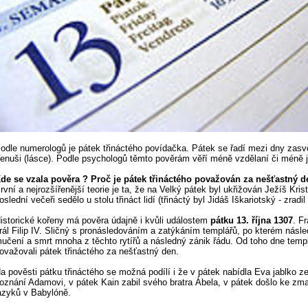
odle numerologů je pátek třináctého povídačka. Pátek se řadí mezi dny zas
enuši (lásce). Podle psychologů těmto pověrám věří méně vzdělaní či méně jis
de se vzala pověra ? Proč je pátek třináctého považován za nešťastný 
rvní a nejrozšířenější teorie je ta, že na Velký pátek byl ukřižován Ježíš Krist
oslední večeři sedělo u stolu třináct lidí (třináctý byl Jidáš Iškariotský - zradil 
istorické kořeny má pověra údajně i kvůli událostem
pátku 13. října 1307
. F
rál Filip IV. Sličný s pronásledováním a zatýkáním templářů, po kterém násl
učení a smrt mnoha z těchto rytířů a následný zánik řádu. Od toho dne templ
ovažovali pátek třináctého za nešťastný den.
a pověsti pátku třináctého se možná podílí i že v pátek nabídla Eva jablko z
oznání Adamovi, v pátek Kain zabil svého bratra Ábela, v pátek došlo ke zma
azyků v Babylóně.