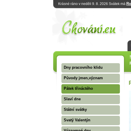
R
Krásné ráno v neděli 9. 8. 2026 Svátek má
Dny pracovního klidu
Původy jmen,význam
Pátek třináctého
Slaví dne
Státní svátky
Svatý Valentýn
Významné dny