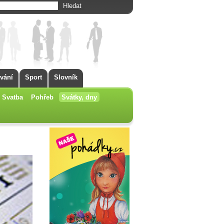
vání
Sport
Slovník
Svatba
Pohřeb
Svátky, dny