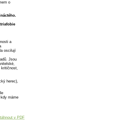
jmem o
ináctého.
triafobie
nosti a
a
a oscilují
padů. Jsou
nitelské,
kritičnost,
cký herec),
le
n, kdy máme
táhnout v PDF